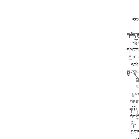
རང་བ
གཞོན་ནུ
འཁྱོ
གསང་བའ
རྒྱལ་ཁ
འཛམ་ག
སྤྱང་གྲ
སླ
བཙ
སྣར་
བཙན་ག
གཞོན་ན
བོད་ཀ
ཞིབ་
བྱང་