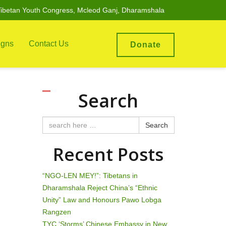
ibetan Youth Congress, Mcleod Ganj, Dharamshala
gns
Contact Us
Donate
Search
Search
Recent Posts
“NGO-LEN MEY!”: Tibetans in
Dharamshala Reject China’s “Ethnic
Unity” Law and Honours Pawo Lobga
Rangzen
TYC ‘Storms’ Chinese Embassy in New