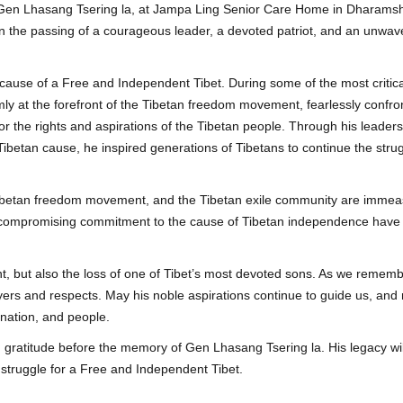
, Gen Lhasang Tsering la, at Jampa Ling Senior Care Home in Dharams
n the passing of a courageous leader, a devoted patriot, and an unwav
e cause of a Free and Independent Tibet. During some of the most critic
rmly at the forefront of the Tibetan freedom movement, fearlessly confro
 the rights and aspirations of the Tibetan people. Through his leaders
ibetan cause, he inspired generations of Tibetans to continue the strug
 Tibetan freedom movement, and the Tibetan exile community are immea
uncompromising commitment to the cause of Tibetan independence have 
t, but also the loss of one of Tibet’s most devoted sons. As we rememb
ayers and respects. May his noble aspirations continue to guide us, an
, nation, and people.
 gratitude before the memory of Gen Lhasang Tsering la. His legacy wil
 struggle for a Free and Independent Tibet.