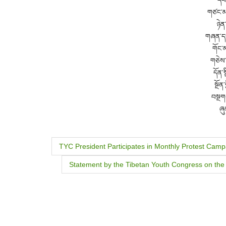
དཔའ
གཙང་མའ
ཉེན
གཞན་དག
གོང་
གཅེས་
དོན་
སྔོན
བསྔགས
ཞུ
P
TYC President Participates in Monthly Protest Camp
o
Statement by the Tibetan Youth Congress on the V
s
t