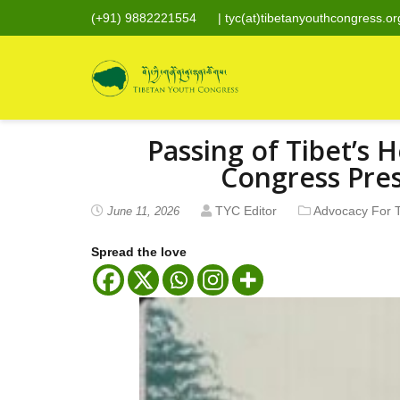
(+91) 9882221554
|
tyc(at)tibetanyouthcongress.or
Passing of Tibet’s
Congress Pres
TYC Editor
Advocacy For T
June 11, 2026
Spread the love