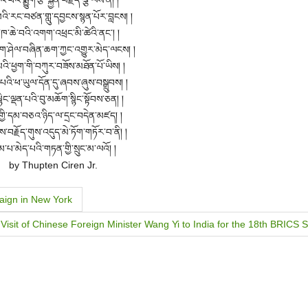
་བོའི་སྨྱུག་རྩེ་སྐྱོན་བརྗོད་ལྕེ་ལས་ནི། །
ི་རང་བཙན་གླུ་དབྱངས་སྙན་པོར་བླངས། །
་ཁ་ཆེ་བའི་འགག་འཕྲང་མི་ཚེའི་ནང་། །
་ཤེལ་བཞིན་ཆག་ཀྱང་འགྱུར་མེད་ལངས། །
མའི་ཕྱག་གི་བཀུར་བཟོས་མཐོན་པོ་ཡིས། །
པའི་ཕ་ཡུལ་དོན་དུ་ཞབས་ཞུས་བསྒྲུབས། །
སྙིང་ལྡན་པའི་བུ་མཆོག་སྙིང་སྟོབས་ཅན། །
་གྱི་དམ་བཅའ་ཉིད་ལ་དྲང་བདེན་མཛད། །
་བརྗོད་གུས་འདུད་མེ་ཏོག་གཏོར་བ་ནི། །
མ་པ་མེད་པའི་གཏན་གྱི་སྲུང་མ་ལའོ། །
by Thupten Ciren Jr.
aign in New York
isit of Chinese Foreign Minister Wang Yi to India for the 18th BRICS 