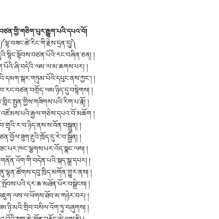
ཙན་གྱི་གཅིག་པུར་རྒྱུག་པའི་དཔའ་བོ།
༼ལྷ་བཟང་ཚེ་རིང་གི་རྗེས་དྲན་དུ།༽
འི་སྙིང་སྟོབས་བཙན་པོའི་རང་བཞིན་ཅན། །
ག་པོའི་ཞི་བདེའི་ལམ་ལ་མ་ཆགས་པར། །
ི་དམག་སྒར་གཏུམ་པོའི་དཔུང་ནས་ཀྱང་། །
བ་རང་བཙན་བགྲོད་ལམ་ཉིད་དུ་བསྙེགས། །
ླིང་སྤྱན་གྱིས་གཟིགས་པའི་རིག་པ་རྣོ། །
ུང་འཛོམས་པའི་རྒྱལ་གཅེས་དཔའ་བོ་མཆོག །
ོབ་གྲྭའི་ར་བ་ཉིད་ནས་ས་བོན་བསྐྲུན། །
ན་བྱོལ་ཟུག་རྔུའི་ཁྲོད་དུ་རེ་བ་སྦྱིན། །
ཐང་པར་ཁང་ལྕགས་པར་འོད་སྣང་ལས། །
ནོན་འོག་གི་བདེན་པའི་སྐད་སྒྲ་དཔར། །
ུ་ལྷན་ཚོགས་དབུ་ཁྲིད་མགོན་གྱུར་ནས། །
ྱི་སྤོབས་པའི་དར་ཆ་མཐོན་པོར་བསྒྲེངས། །
འཇུག་ལས་ལ་ཕོགས་ཐོབ་མ་གཉེར་བར། །
ལམ་ཉི་མའི་གྲིབ་བསིལ་འོག་ཏུ་བཞུགས། །