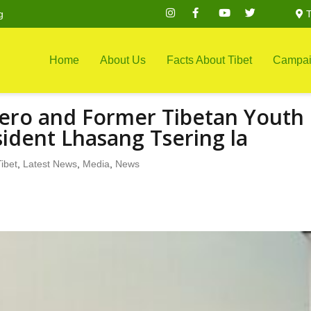
g
T
Home
About Us
Facts About Tibet
Campai
 Hero and Former Tibetan Youth
ident Lhasang Tsering la
ibet
,
Latest News
,
Media
,
News