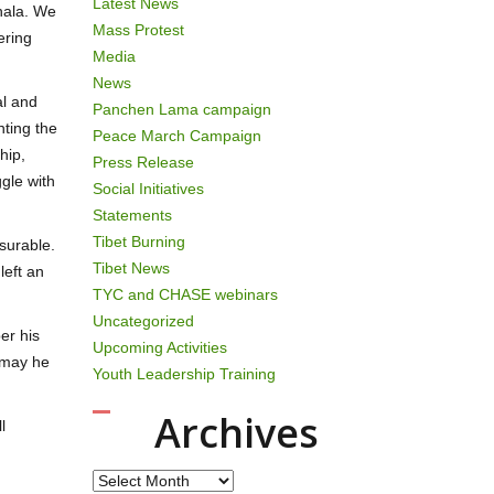
Latest News
hala. We
Mass Protest
ering
Media
News
al and
Panchen Lama campaign
nting the
Peace March Campaign
hip,
Press Release
gle with
Social Initiatives
Statements
Tibet Burning
surable.
Tibet News
left an
TYC and CHASE webinars
Uncategorized
er his
Upcoming Activities
d may he
Youth Leadership Training
Archives
l
Archives