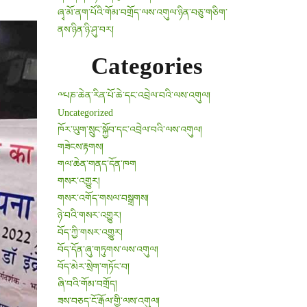
ཞྭ་མོ་ནག་པོའི་གོམ་བགྲོད་ལས་འགུལ་ཉིན་བཅུ་གཅིག་
ནས་ཉིན་ཉི་ཤུ་བར།
Categories
༸པཎ་ཆེན་རིན་པོ་ཆེ་དང་འབྲེལ་བའི་ལས་འགུལ།
Uncategorized
ཁོར་ཡུག་སྲུང་སྐྱོབ་དང་འབྲེལ་བའི་ལས་འགུལ།
གཟེངས་རྟགས།
གལ་ཆེན་གནད་དོན་ཁག
གསར་འགྱུར།
གསར་འགོད་གསལ་བསྒྲགས།
ཉེ་བའི་གསར་འགྱུར།
བོད་ཀྱི་གསར་འགྱུར།
བོད་དོན་ཞུ་གཏུགས་ལས་འགུལ།
བོད་མེར་སྲེག་གཏོང་བ།
ཞི་བའི་གོམ་བགྲོད།
ཟས་བཅད་ངོ་རྒོལ་གྱི་ལས་འགུལ།