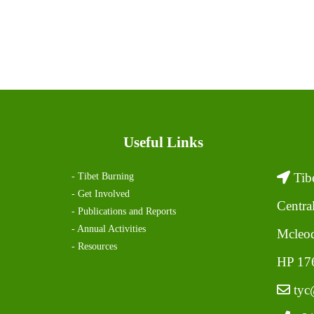
Useful Links
Tibe
- Tibet Burning
- Get Involved
Centra
- Publications and Reports
- Annual Activities
Mcleod
- Resources
HP 176
tyc@