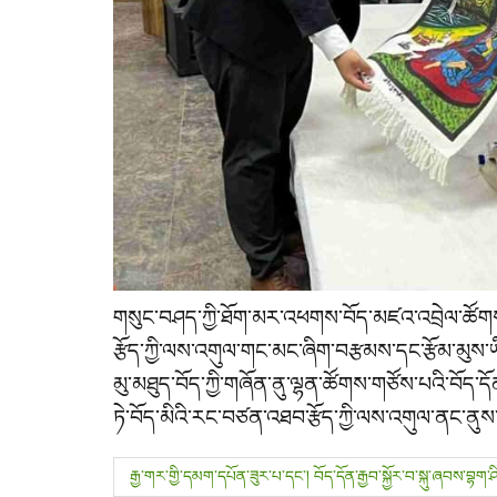
གསུང་བཤད་ཀྱི་ཐོག་མར་འཕགས་བོད་མཛའ་འབྲེལ་ཚོག
རྩོད་ཀྱི་ལས་འགུལ་གང་མང་ཞིག་བརྩམས་དང་རྩོམ་མུས་ཡ
མུ་མཐུད་བོད་ཀྱི་གཞོན་ནུ་ལྷན་ཚོགས་གཙོས་པའི་བོད་
ཏེ་བོད་མིའི་རང་བཙན་འཐབ་རྩོད་ཀྱི་ལས་འགུལ་ནང་ནུས
P
རྒྱ་གར་གྱི་དམག་དཔོན་ཟུར་པ་དང་། བོད་དོན་རྒྱབ་སྐྱོར་བ་སྐུ་ཞབས་བ