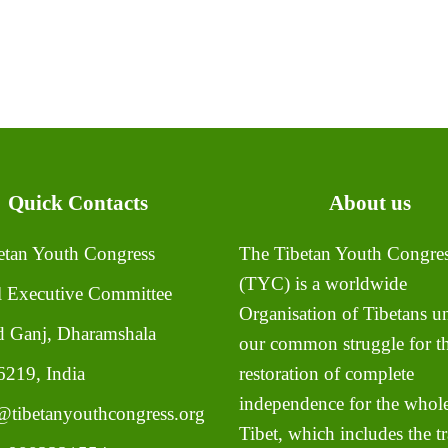
Quick Contacts
About us
tan Youth Congress
The Tibetan Youth Congre
(TYC) is a worldwide
l Executive Committee
Organisation of Tibetans un
 Ganj, Dharamshala
our common struggle for t
219, India
restoration of complete
independence for the whole
tibetanyouthcongress.org
Tibet, which includes the tr