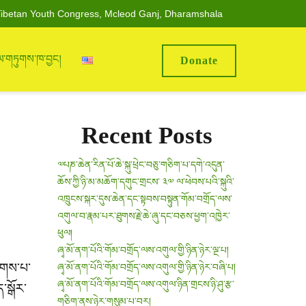
ibetan Youth Congress, Mcleod Ganj, Dharamshala
ལ་གཏུགས་ཁ་བྱང།
Donate
Recent Posts
༧པཎ་ཆེན་རིན་པོ་ཆེ་སྐུ་ཕྲེང་བཅུ་གཅིག་པ་དགེ་འདུན་
ཆོས་ཀྱི་ཉི་མ་མཆོག་དགུང་གྲངས་ ༣༧ ལ་ཕེབས་པའི་སྐུའི་
འཁྲུངས་སྐར་དུས་ཆེན་དང་སྟབས་བསྟུན་གོམ་བགྲོད་ལས་
འགུལ་བ་རྣམ་པར་ཐུགས་རྗེ་ཆེ་ཞུ་དང་བཅས་ཕྱག་འཁྱེར་
ཕུལ།
ཞྭ་མོ་ནག་པོའི་གོམ་བགྲོད་ལས་འགུལ་གྱི་ཉིན་ཉེར་ལྔ་པ།
ཚོགས་པ་
ཞྭ་མོ་ནག་པོའི་གོམ་བགྲོད་ལས་འགུལ་གྱི་ཉིན་ཉེར་བཞི་པ།
ཞྭ་མོ་ནག་པོའི་གོམ་བགྲོད་ལས་འགུལ་ཉིན་གྲངས་ཉི་ཤུ་རྩ་
་སྒོར་
གཅིག་ནས་ཉེར་གསུམ་པ་བར།