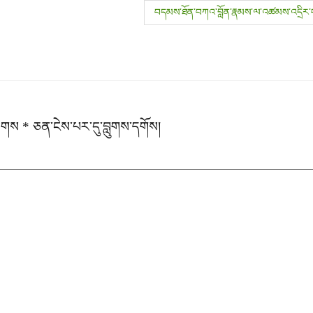
བདམས་ཐོན་བཀའ་བློན་རྣམས་ལ་འཚམས་འདྲིར
རྟགས
*
ཅན་ངེས་པར་དུ་བླུགས་དགོས།