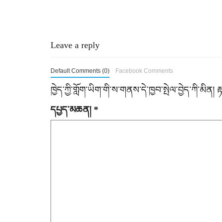
o
s
Leave a reply
t
n
Default Comments (0)
Facebook Comments
a
ཁྱེད་ཀྱི་གློག་ཡིག་གི་ས་གནས་དེ་ཁྱབ་སྤེལ་བྱེད་ཀི་མིན།
v
དཔྱད་མཆན།
*
i
g
a
t
i