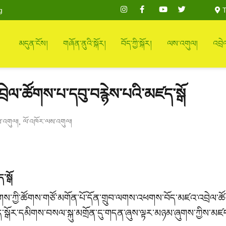
g
T
མདུན་ངོས།
གཞོན་ནུའི་སྐོར།
བོད་ཀྱི་སྐོར།
ལས་འགུལ།
འབྲེ
ལ་ཚོགས་པ་དབུ་བརྙེས་པའི་མཛད་སྒོ
,
ས་འགུལ།
ལོ་འཁོར་ལས་འགུལ།
་སྒོ
ྷན་ཚོགས་ཀྱི་ཚོགས་གཙོ་མགོན་པོ་དོན་གྲུབ་ལགས་འཕགས་བོད་མཛའ་འབྲེལ་
་མཛད་སྒོར་དམིགས་བསལ་སྐུ་མགྲོན་དུ་གདན་ཞུས་ལྟར་མཉམ་ཞུགས་ཀྱིས་མཛད