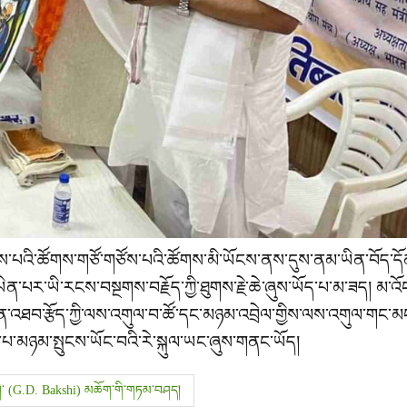
ས་པའི་ཚོགས་གཙོ་གཙོས་པའི་ཚོགས་མི་ཡོངས་ནས་དུས་ནམ་ཡིན་བོད་ད
ིན་པར་ཡི་རངས་བསྔགས་བརྗོད་ཀྱི་ཐུགས་རྗེ་ཆེ་ཞུས་ཡོད་པ་མ་ཟད། མ་འ
དོན་འཐབ་རྩོད་ཀྱི་ལས་འགུལ་བ་ཚོ་དང་མཉམ་འབྲེལ་གྱིས་ལས་འགུལ་གང་མང
་པ་མཉམ་སྤུངས་ཡོང་བའི་རེ་སྐུལ་ཡང་ཞུས་གནང་ཡོད།
ྷག་ཤི་ (G.D. Bakshi) མཆོག་གི་གཏམ་བཤད།