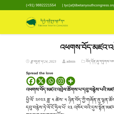
(+91) 9882221554
|
tyc(at)tibetanyouthcongress.or
འཕགས་བོད་མཛའ་འབྲེ
ཟླ་བདུན་པ། 24, 2023
admin
བོད་དོན་ཞུ་གཏུགས་ལ
Spread the love
འཕགས་བོད་མཛའ་འབྲེལ་ཚོགས་པ་དབུ་བརྙེས་པའི་མཛད
ཕྱི་ལོ་ ༢༠༢༢ ཟླ་ ༥ ཚེས་ ༥ ཉིན་བོད་ཀྱི་གཞོན་ནུ་ལ
དབུ་བརྙེས་ཏེ་ལོ་ངོ་ཧྲིལ་པོ་ ༢༣ འཁོར་བའི་དུས་སྟོན