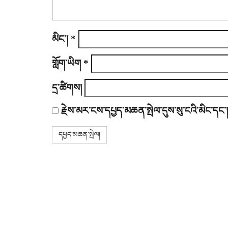
o
n
མིང་།
*
གློག་ཡིག
*
དྲ་ཚིགས།
རྗེས་མར་ངས་དཔྱད་མཆན་སྤེལ་དུས་སུ་ངའི་མིང་དང