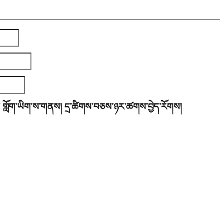
་། གློག་ཡིག་ས་གནས། དྲ་ཚིགས་བཅས་ཉར་ཚགས་བྱེད་རོགས།