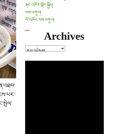
རྐང་འཁོར་སྐོར་སྐྱོད།
ལས་འགུལ།
ལོ་འཁོར་ལས་འགུལ།
Archives
Archives
ོན་འཐབ་
ོངས་པར་
་སྤེལ་