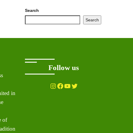
Search
Search
Follow us
ss
Instagram
Facebook
YouTube
Twitter
ited in
he
 of
adition