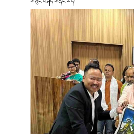
གསུང་བཤད་གནང་ཡོད།