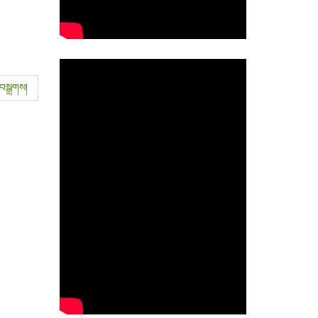
སྒྲགས།