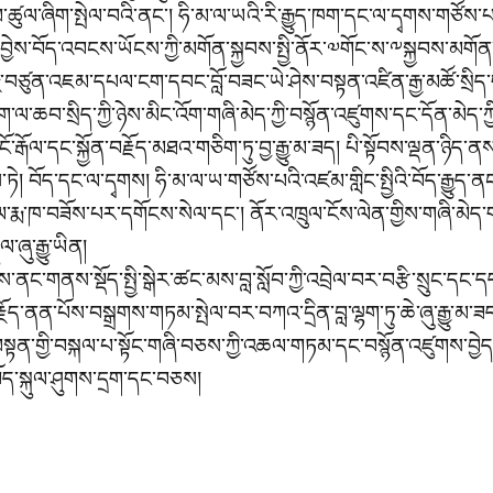
་ཚུལ་ཞིག་སྤེལ་བའི་ནང་། ཧི་མ་ལ་ཡའི་རི་རྒྱུད་ཁག་དང་ལ་དྭགས་གཙོས་པ
བྱེས་བོད་འབངས་ཡོངས་ཀྱི་མགོན་སྐྱབས་སྤྱི་ནོར་༧གོང་ས་༸སྐྱབས་མགོན་
ེ་བཙུན་འཇམ་དཔལ་ངག་དབང་བློ་བཟང་ཡེ་ཤེས་བསྟན་འཛིན་རྒྱ་མཚོ་སྲིད
་ཆབ་སྲིད་ཀྱི་ཉེས་མིང་འོག་གཞི་མེད་ཀྱི་བསྙོན་འཛུགས་དང་དོན་མེད་ཀྱི
ོལ་དང་སྐྱོན་བརྗོད་མཐའ་གཅིག་ཏུ་བྱ་རྒྱུ་མ་ཟད། པི་སྟོབས་ལྡན་ཉིད་ན
 བོད་དང་ལ་དྭགས། ཧི་མ་ལ་ཡ་གཙོས་པའི་འཛམ་གླིང་སྤྱིའི་བོད་རྒྱུད་ན
ས་ལ་རྨ་ཁ་བཟོས་པར་དགོངས་སེལ་དང་། ནོར་འཁྲུལ་ངོས་ལེན་གྱིས་གཞི་མེད
ཞུ་རྒྱུ་ཡིན།
་གནས་སྡོད་སྤྱི་སྒེར་ཚང་མས་བླ་སློབ་ཀྱི་འབྲེལ་བར་བརྩི་སྲུང་དང་དད་
ད་ནན་པོས་བསྒྲགས་གཏམ་སྤེལ་བར་བཀའ་དྲིན་བླ་ལྷག་ཏུ་ཆེ་ཞུ་རྒྱུ་མ་ཟད
ནང་བསྟན་གྱི་བསྐལ་པ་སྟོང་གཞི་བཅས་ཀྱི་འཆལ་གཏམ་དང་བསྙོན་འཛུགས་བྱ
བོད་སྐུལ་ཤུགས་དྲག་དང་བཅས།