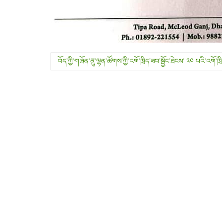
P
བོད་ཀྱི་གཞོན་ནུ་ལྷན་ཚོགས་ཀྱི་འགོ་ཁྲིད་ཟབ་སྦྱོང་ཐེངས་ ༢༠ པའི་འགོ་ཁྲི
o
s
t
n
a
v
i
g