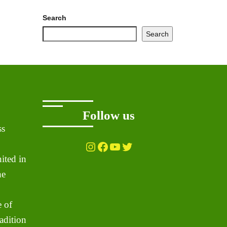
Search
Search
Follow us
ss
Instagram
Facebook
YouTube
Twitter
ited in
he
 of
adition