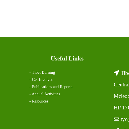
a
t
i
o
n
Useful Links
Tibe
- Tibet Burning
- Get Involved
Centra
- Publications and Reports
- Annual Activities
Mcleod
- Resources
HP 176
tyc@