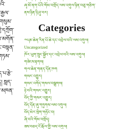
འི་
ཞྭ་མོ་ནག་པོའི་གོམ་བགྲོད་ལས་འགུལ་ཉིན་བཅུ་གཅིག་
རྒྱལ་
ནས་ཉིན་ཉི་ཤུ་བར།
་གསུམ་
Categories
་དཀྲོག་
ས་མགོན་
༸པཎ་ཆེན་རིན་པོ་ཆེ་དང་འབྲེལ་བའི་ལས་འགུལ།
ང་བསྟན་
Uncategorized
ཁོར་ཡུག་སྲུང་སྐྱོབ་དང་འབྲེལ་བའི་ལས་འགུལ།
་གཏམ་
གཟེངས་རྟགས།
གལ་ཆེན་གནད་དོན་ཁག
པ་རྩེ་
གསར་འགྱུར།
། སླད་
གསར་འགོད་གསལ་བསྒྲགས།
ེད་མཁན་
ཉེ་བའི་གསར་འགྱུར།
བོད་ཀྱི་གསར་འགྱུར།
བོད་དོན་ཞུ་གཏུགས་ལས་འགུལ།
བོད་མེར་སྲེག་གཏོང་བ།
ཞི་བའི་གོམ་བགྲོད།
ཟས་བཅད་ངོ་རྒོལ་གྱི་ལས་འགུལ།