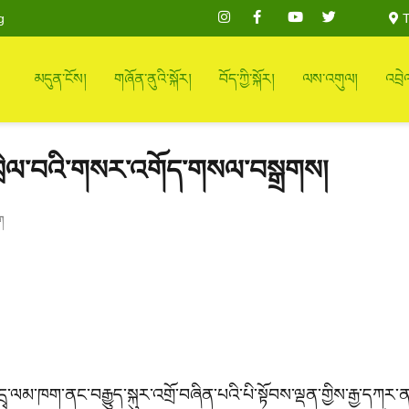
g
T
མདུན་ངོས།
གཞོན་ནུའི་སྐོར།
བོད་ཀྱི་སྐོར།
ལས་འགུལ།
འབྲེ
འབྲེལ་བའི་གསར་འགོད་གསལ་བསྒྲགས།
ག
དྲྭ་ལམ་ཁག་ནང་བརྒྱུད་སྐུར་འགྲོ་བཞིན་པའི་པི་སྟོབས་ལྡན་གྱིས་རྒྱ་དཀར་