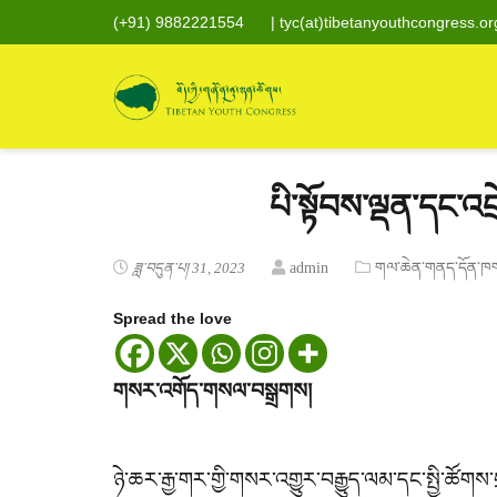
(+91) 9882221554
|
tyc(at)tibetanyouthcongress.or
པི་སྟོབས་ལྡན་དང་
ཟླ་བདུན་པ། 31, 2023
admin
གལ་ཆེན་གནད་དོན་ཁ
Spread the love
གསར་འགོད་གསལ་བསྒྲགས།
ཉེ་ཆར་རྒྱ་གར་གྱི་གསར་འགྱུར་བརྒྱུད་ལམ་དང་སྤྱི་ཚོགས་