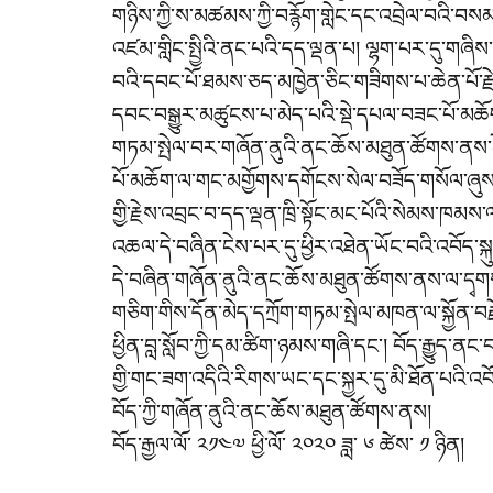
གཉིས་ཀྱི་ས་མཚམས་ཀྱི་བརྙོག་གླེང་དང་འབྲེལ་བའི་བསམ
འཛམ་གླིང་སྤྱིའི་ནང་པའི་དད་ལྡན་པ། ལྷག་པར་དུ་གཞིས་
བའི་དབང་པོ་ཐམས་ཅད་མཁྱེན་ཅིང་གཟིགས་པ་ཆེན་པོ་རྗ
དབང་བསྒྱུར་མཚུངས་པ་མེད་པའི་སྡེ་དཔལ་བཟང་པོ་མཆོག་ལ
གཏམ་སྤེལ་བར་གཞོན་ནུའི་ནང་ཆོས་མཐུན་ཚོགས་ནས་ངོ་རྒ
པོ་མཆོག་ལ་གང་མགྱོགས་དགོངས་སེལ་བཟོད་གསོལ་ཞུས་ཏེ།
གྱི་རྗེས་འབྲང་བ་དད་ལྡན་ཁྲི་སྟོང་མང་པོའི་སེམས་ཁམ
འཆལ་དེ་བཞིན་ངེས་པར་དུ་ཕྱིར་འཐེན་ཡོང་བའི་འབོད་སྐུལ་
དེ་བཞིན་གཞོན་ནུའི་ནང་ཆོས་མཐུན་ཚོགས་ནས་ལ་དྭགས་ནང
གཅིག་གིས་དོན་མེད་དཀྲོག་གཏམ་སྤེལ་མཁན་ལ་སྐྱོན་བརྗོ
ཕྱིན་བླ་སློབ་ཀྱི་དམ་ཚིག་ཉམས་གཞི་དང་། བོད་རྒྱུད་
གྱི་གང་ཟག་འདིའི་རིགས་ཡང་དང་སྐྱར་དུ་མི་ཐོན་པའི་འ
བོད་ཀྱི་གཞོན་ནུའི་ནང་ཆོས་མཐུན་ཚོགས་ནས།
བོད་རྒྱལ་ལོ་ ༢༡༤༧ ཕྱི་ལོ་ ༢༠༢༠ ཟླ་ ༦ ཚེས་ ༡ ཉིན།