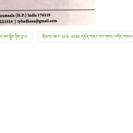
ད་ཟབ་སྦྱོང་ཉིན་ལྔ་པ་
ཁྲིམས་འཆར་ H.R. 6948 གཏོན་གནར་བར་གསར་འགོད་གསལ་བ