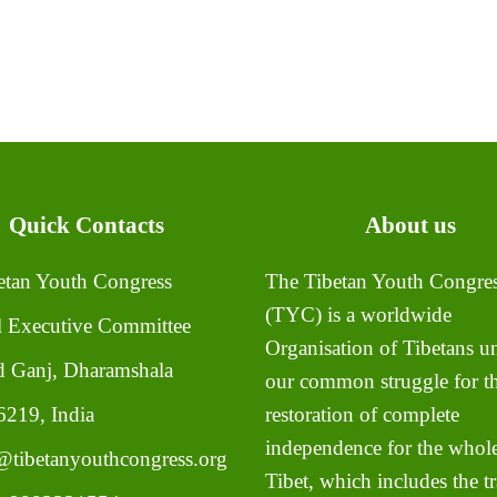
Quick Contacts
About us
tan Youth Congress
The Tibetan Youth Congre
(TYC) is a worldwide
l Executive Committee
Organisation of Tibetans un
 Ganj, Dharamshala
our common struggle for t
219, India
restoration of complete
independence for the whole
tibetanyouthcongress.org
Tibet, which includes the tr