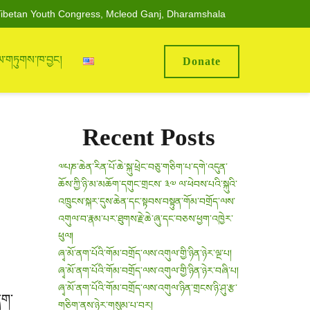
ibetan Youth Congress, Mcleod Ganj, Dharamshala
ལ་གཏུགས་ཁ་བྱང།
Donate
Recent Posts
༧པཎ་ཆེན་རིན་པོ་ཆེ་སྐུ་ཕྲེང་བཅུ་གཅིག་པ་དགེ་འདུན་
ཆོས་ཀྱི་ཉི་མ་མཆོག་དགུང་གྲངས་ ༣༧ ལ་ཕེབས་པའི་སྐུའི་
འཁྲུངས་སྐར་དུས་ཆེན་དང་སྟབས་བསྟུན་གོམ་བགྲོད་ལས་
འགུལ་བ་རྣམ་པར་ཐུགས་རྗེ་ཆེ་ཞུ་དང་བཅས་ཕྱག་འཁྱེར་
ཕུལ།
ཞྭ་མོ་ནག་པོའི་གོམ་བགྲོད་ལས་འགུལ་གྱི་ཉིན་ཉེར་ལྔ་པ།
ཞྭ་མོ་ནག་པོའི་གོམ་བགྲོད་ལས་འགུལ་གྱི་ཉིན་ཉེར་བཞི་པ།
ཞྭ་མོ་ནག་པོའི་གོམ་བགྲོད་ལས་འགུལ་ཉིན་གྲངས་ཉི་ཤུ་རྩ་
ནག་
གཅིག་ནས་ཉེར་གསུམ་པ་བར།