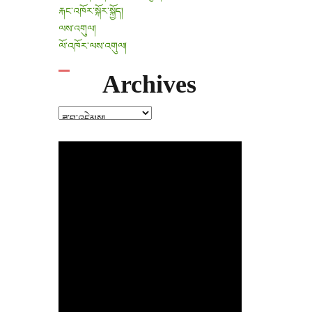
རྐང་འཁོར་སྐོར་སྐྱོད།
ལས་འགུལ།
ལོ་འཁོར་ལས་འགུལ།
Archives
Archives