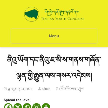
Menu
ནིའུ་ཡོག་དང་ནིའུ་ཇ་སི་ས་གནས་གཞོན་
ལྷན་གྱི་རྒྱུན་ལས་གསར་འདེམས།
ཟླ་བདུན་པ། 24, 2023
admin
ལོ་འཁོར་ལས་འགུལ།
Spread the love