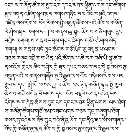
དང་། ས་གཞོན་ཚོགས་ཟུར་ངག་དབང་མཐར་ཕྱིན་ལགས་དང་ཚོགས་
ཟུར་བསྟན་འཛིན་སྐལ་ལྡན་ལགས་གཉིས་ནས་འོས་བསྡུའི་འགན་
འཛིན་ལས་རོགས། བོད་རིགས་སྤྱི་མཐུན་ཚོགས་པའི་ཚོགས་གཞོན་
ཡེ་ཤེས་སྒ་བ་ལགས་དང་། ས་གནས་ཆུ་སྒང་ཚོགས་གཙོ་གཡུང་དྲུང་
བཀྲིས་ལགས། ས་གནས་དབུས་གཙང་ཚོགས་གཙོ་འཇིགས་མེད་
ལགས། ས་གནས་མདོ་སྨད་ཚོགས་གཙོ་རྨོག་རུ་བསྟན་པ་ལགས་
བཅས་གཞུང་འབྲེལ་མ་ཡིན་པའི་ཚོགས་པ་ཆེ་ཁག་བཞི་ཡི་སྐུ་ཚབ་
ནས་འོས་གྲངས་ཞིབ་བཤེར་གྱི་ཟུར་དཔང་བཅས་གནང་སྟེ་སྐབས་བཅུ་
བདུན་པའི་ས་གནས་གཞོན་ནུའི་རྒྱུན་ལས་འོས་འདེམས་ལེགས་པར་
གྲུབ་པ་དང་། སྤྱི་ལོ་ ༢༠༢༢ ཟླ་ ༥ ཚེས་ ༢༢ ཉིན་གཞོན་ལྷན་སྤྱི་ཁྱབ་
ཚོགས་གཙོ་མགོན་པོ་ལགས་དང་། འོས་བསྡུའི་འགན་འཛིན་ལས་
རོགས་ས་གཞོན་ཚོགས་ཟུར་ངག་དབང་མཐར་ཕྱིན་ལགས། ལས་ཐོག་
ས་གཞོན་ཚོགས་གཙོ་ལམ་བཟང་ལགས་བཅས་དབུ་བཞུགས་ཐོག་
གསར་དུ་འདེམས་ཐོན་བྱུང་བའི་ནིའུ་ཡོག་དང་ནིའུ་ཇར་སི་ས་གནས་
བོད་ཀྱི་གཞོན་ནུ་ལྷན་ཚོགས་ཀྱི་སྐབས་བཅུ་བདུན་པའི་རྒྱུན་ལས་