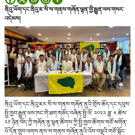
ནིའུ་ཡོག་དང་ནིའུ་ཇ་སི་ས་གནས་གཞོན་ལྷན་གྱི་རྒྱུན་ལས་གསར་
འདེམས།
ནིའུ་ཡོག་དང་ནིའུ་ཇར་སི་ས་གནས་གཞོན་ནུའི་གྲོས་ཆོད་དང་དབུས་
སྤྱི་ཁྱབ་རྒྱུན་ལས་ཁང་གི་ཐག་གཅོད་བཞིན་སྤྱི་ལོ་ ༢༠༢༢ ཟླ་ ༥ ཚེས་
༢༡ ཉིན་བོད་ཀྱི་གཞོན་ནུ་ལྷན་ཚོགས་ཀྱི་སྤྱི་ཁྱབ་ཚོགས་གཙོ་མགོན་
པོ་དོན་གྲུབ་ལགས་ནས་ས་གནས་གཞོན་ནུའི་འོས་བསྡུའི་གཙོ་སྐྱོང་