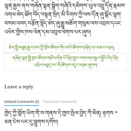
ལྷན་རྒྱས་ནས་གཞོན་ལྷན་སྒྲིག་གཞིའི་དམིགས་ཡུལ་འབྲུ་དོན་རྣམས་
འགལ་མེད་ཐོག་བོད་བསྟན་སྲིད་མི་རིགས་ཀྱི་ལས་དོན་ཞུ་སྒོར་ལྷག་
བསམ་འབད་བརྩོན་ལྷོད་མེད་ཞུ་རྒྱུ་མཆོག་གསུམ་ལས་འབྲས་དཔང་
འཕེར་གྱིས་ཁས་ལེན་དམ་འབུལ་ལེགས་པར་ཞུས།
P
ཅེག་སྤྱི་མཐུན་རྒྱལ་ཁབ་ཀྱི་གྲོས་ཚོགས་གོང་མའི་ཚོགས་གཞོན་དང་མཇའ་འཕྲད།
o
གཞོན་ལྷན་སྤྱི་ཁྱབ་ཚོགས་གཙོ་མགོན་པོ་དོན་གྲུབ་ལགས་ནས་རྒྱལ་སྤྱིའི་བོད་དོན་
འབྲེལ་མཐུད་ཁང་གི་ཚོགས་འདུར་མཉམ་ཞུགས།
s
t
Leave a reply
n
Default Comments (0)
Facebook Comments
a
ཁྱེད་ཀྱི་གློག་ཡིག་གི་ས་གནས་དེ་ཁྱབ་སྤེལ་བྱེད་ཀི་མིན།
རྟགས
*
v
ཅན་ངེས་པར་དུ་བླུགས་དགོས།
i