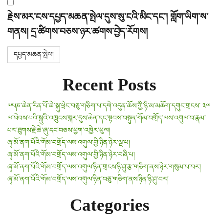
རྗེས་མར་ངས་དཔྱད་མཆན་སྤེལ་དུས་སུ་ངའི་མིང་དང་། གློག་ཡིག་ས་
གནས། དྲ་ཚིགས་བཅས་ཉར་ཚགས་བྱེད་རོགས།
Recent Posts
༧པཎ་ཆེན་རིན་པོ་ཆེ་སྐུ་ཕྲེང་བཅུ་གཅིག་པ་དགེ་འདུན་ཆོས་ཀྱི་ཉི་མ་མཆོག་དགུང་གྲངས་ ༣༧
ལ་ཕེབས་པའི་སྐུའི་འཁྲུངས་སྐར་དུས་ཆེན་དང་སྟབས་བསྟུན་གོམ་བགྲོད་ལས་འགུལ་བ་རྣམ་
པར་ཐུགས་རྗེ་ཆེ་ཞུ་དང་བཅས་ཕྱག་འཁྱེར་ཕུལ།
ཞྭ་མོ་ནག་པོའི་གོམ་བགྲོད་ལས་འགུལ་གྱི་ཉིན་ཉེར་ལྔ་པ།
ཞྭ་མོ་ནག་པོའི་གོམ་བགྲོད་ལས་འགུལ་གྱི་ཉིན་ཉེར་བཞི་པ།
ཞྭ་མོ་ནག་པོའི་གོམ་བགྲོད་ལས་འགུལ་ཉིན་གྲངས་ཉི་ཤུ་རྩ་གཅིག་ནས་ཉེར་གསུམ་པ་བར།
ཞྭ་མོ་ནག་པོའི་གོམ་བགྲོད་ལས་འགུལ་ཉིན་བཅུ་གཅིག་ནས་ཉིན་ཉི་ཤུ་བར།
Categories