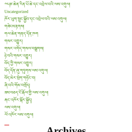
༸པཎ་ཆེན་རིན་པོ་ཆེ་དང་འབྲེལ་བའི་ལས་འགུལ།
Uncategorized
ཁོར་ཡུག་སྲུང་སྐྱོབ་དང་འབྲེལ་བའི་ལས་འགུལ།
གཟེངས་རྟགས།
གལ་ཆེན་གནད་དོན་ཁག
གསར་འགྱུར།
གསར་འགོད་གསལ་བསྒྲགས།
ཉེ་བའི་གསར་འགྱུར།
བོད་ཀྱི་གསར་འགྱུར།
བོད་དོན་ཞུ་གཏུགས་ལས་འགུལ།
བོད་མེར་སྲེག་གཏོང་བ།
ཞི་བའི་གོམ་བགྲོད།
ཟས་བཅད་ངོ་རྒོལ་གྱི་ལས་འགུལ།
རྐང་འཁོར་སྐོར་སྐྱོད།
ལས་འགུལ།
ལོ་འཁོར་ལས་འགུལ།
Archives