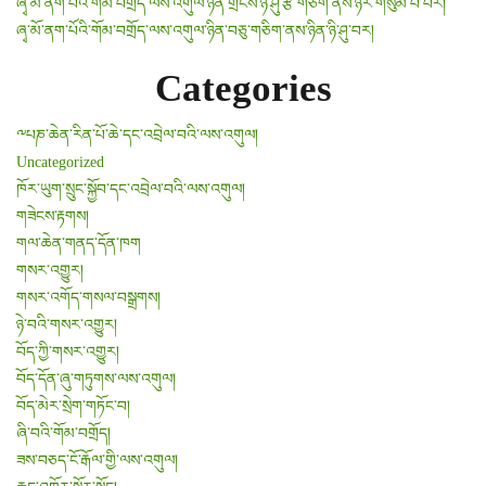
ཞྭ་མོ་ནག་པོའི་གོམ་བགྲོད་ལས་འགུལ་ཉིན་གྲངས་ཉི་ཤུ་རྩ་གཅིག་ནས་ཉེར་གསུམ་པ་བར།
ཞྭ་མོ་ནག་པོའི་གོམ་བགྲོད་ལས་འགུལ་ཉིན་བཅུ་གཅིག་ནས་ཉིན་ཉི་ཤུ་བར།
Categories
༸པཎ་ཆེན་རིན་པོ་ཆེ་དང་འབྲེལ་བའི་ལས་འགུལ།
Uncategorized
ཁོར་ཡུག་སྲུང་སྐྱོབ་དང་འབྲེལ་བའི་ལས་འགུལ།
གཟེངས་རྟགས།
གལ་ཆེན་གནད་དོན་ཁག
གསར་འགྱུར།
གསར་འགོད་གསལ་བསྒྲགས།
ཉེ་བའི་གསར་འགྱུར།
བོད་ཀྱི་གསར་འགྱུར།
བོད་དོན་ཞུ་གཏུགས་ལས་འགུལ།
བོད་མེར་སྲེག་གཏོང་བ།
ཞི་བའི་གོམ་བགྲོད།
ཟས་བཅད་ངོ་རྒོལ་གྱི་ལས་འགུལ།