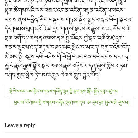
སྐྱོང་གིས་བོད་སྐད་གཏམ་བཤད་སྤེལ་བ་དང་། བོད་རང་བཙན་སློབ་
ཕྲུག་ཚོགས་པའི་ལས་འཆར་འགན་འཛིན་བསྟན་འཛིན་པ་སངས་
ལགས་ནས་དབྱིན
་
ཡིག་བསྒྲགས་གཏམ་སྒྲོག་སྦྱང་གནང་ཡོད། སྐབས་
དེར་ཁམས་བྲག་འགོའི་ཛ་དྲག་གནས་སྟངས་ལ་རྒྱུས་མངའ་ཡོད་པའི་
བྲག་འགོ་དཔལ་ལྡན་ལགས་ནས་སྤྱི་ཡོངས་ཀྱི་བྲག་འགོའི་ཛ་དྲག་
གནས་སྟངས་ཐད་གཏམ་བཤད་ཡང་སྤེལ་བ་མ་ཟད། བཀུར་འོས་བོད་
མི་མང་སྤྱི་འཐུས་དགེ་བཤེས་གོ་བོ་བློ་བཟང་ཕན་བདེ་ལགས་དང་། ལྷ་
རྒྱ་རི་རྣམ་རྒྱལ་སྒྲོལ་སྐར་ལགས་རྣམ་གཉིས་གདན་ཞུས་ཀྱིས་གཏམ་
བཤད་ཀྱང་སྤེལ་ཏེ་ལས་འགུལ་ལེགས་གྲུབ་བྱུང་ཡོད།
P
ལྡི་ལི་བསམ་ཡས་གླིང་ས་གནས་གཞོན་ལྷན་གྱི་སྦག་སྦག་སྐོར་སྐྱོད་དབུ་འཛུགས།
o
བྱང་ཨ་རིའི་ཁུལ་གྱི་ས་གནས་གཞོན་ལྷན་ཁག་ནས་ ༥༠ དུས་དྲན་སྲུང་བརྩི་ཞུས་པ།
s
Leave a reply
t