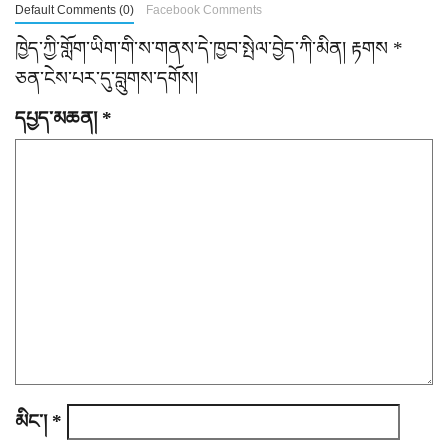
n
Default Comments (0)
Facebook Comments
a
ཁྱེད་ཀྱི་གློག་ཡིག་གི་ས་གནས་དེ་ཁྱབ་སྤེལ་བྱེད་ཀི་མིན།
རྟགས
*
ཅན་ངེས་པར་དུ་བླུགས་དགོས།
v
དཔྱད་མཆན།
*
i
g
a
t
i
o
n
མིང་།
*