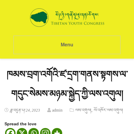
Menu
ཁམས་བྲག་འགོའི་ཛ་དྲག་གནས་སྟགས་ལ་
གདུང་སེམས་མཉམ་སྐྱེད་ཀྱི་ལས་འགུལ།
,
ཟླ་བདུན་པ། 24, 2023
admin
ལས་འགུལ།
ལོ་འཁོར་ལས་འགུལ།
Spread the love