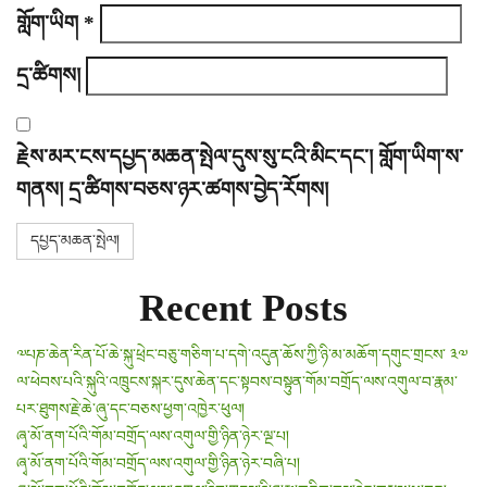
གློག་ཡིག
*
དྲ་ཚིགས།
རྗེས་མར་ངས་དཔྱད་མཆན་སྤེལ་དུས་སུ་ངའི་མིང་དང་། གློག་ཡིག་ས་
གནས། དྲ་ཚིགས་བཅས་ཉར་ཚགས་བྱེད་རོགས།
Recent Posts
༧པཎ་ཆེན་རིན་པོ་ཆེ་སྐུ་ཕྲེང་བཅུ་གཅིག་པ་དགེ་འདུན་ཆོས་ཀྱི་ཉི་མ་མཆོག་དགུང་གྲངས་ ༣༧
ལ་ཕེབས་པའི་སྐུའི་འཁྲུངས་སྐར་དུས་ཆེན་དང་སྟབས་བསྟུན་གོམ་བགྲོད་ལས་འགུལ་བ་རྣམ་
པར་ཐུགས་རྗེ་ཆེ་ཞུ་དང་བཅས་ཕྱག་འཁྱེར་ཕུལ།
ཞྭ་མོ་ནག་པོའི་གོམ་བགྲོད་ལས་འགུལ་གྱི་ཉིན་ཉེར་ལྔ་པ།
ཞྭ་མོ་ནག་པོའི་གོམ་བགྲོད་ལས་འགུལ་གྱི་ཉིན་ཉེར་བཞི་པ།