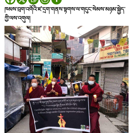
ཁམས་བྲག་འགོའི་ཛ་དྲག་གནས་སྟགས་ལ་གདུང་སེམས་མཉམ་སྐྱེད་
ཀྱི་ལས་འགུལ།