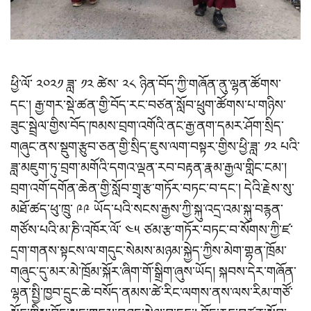
ཕྱི་ལོ་ ༢༠༢༡ ཟླ་ ༡༢ ཚེས་ ༢༨ ཉིན་བོད་ཀྱི་གཞོན་ནུ་ལྷན་ཚོགས་
དང་། རྒྱ་གར་སྡེ་ཚན་གྱི་བོད་རང་བཙན་སློབ་ཕྲུག་ཚོགས་པ་གཉིས་
ཟུང་སྦྲེལ་གྱིས་བོད་ཁམས་བྲག་འགོའི་ནང་རྒྱ་ནག་དམར་ཤོག་སྲིད་
གཞུང་ནས་སྡུག་རྩུབ་ཅན་གྱི་སྲིད་ཇུས་ལག་བསྟར་གྱིས་ཕྱི་ཟླ་ ༡༢ པའི་
ཟླ་མཇུག་ཏུ་བྲག་མགོའི་དགའ་ལྡན་རབ་བརྟན་རྣམ་རྒྱལ་གླིང་ངམ་།
བྲག་འགོ་དགོན་ཆེན་གྱི་སློབ་གྲྭ་རྩ་གཏོར་བཏང་བ་དང་། དེའི་རྗེས་སུ་
མཐོ་ཚད་ཕུ་ཁྲུ་ ༩༩ ཡོད་པའི་སངས་རྒྱས་ཀྱི་སྐུ་འདྲ་འམ་སྐུ་བརྙན་
གཙོས་པའི་མ་ཎི་འཁོར་ལོ་ ༤༥ ཙམ་རྩ་གཏོར་བཏང་བ་སོགས་ཀྱི་ཛ་
དྲག་གནས་སྟངས་ལ་གདུང་སེམས་མཉམ་སྐྱེད་ཀྱིས་མེག་གྷན་ཁྲོམ་
གཞུང་དུ་མར་མེ་ཁྲོམ་སྐོར་ཞིག་གོ་སྒྲིག་ཞུས་ཡོད། སྐབས་དེར་གཞོན་
ལྷན་སྤྱི་ཁྱབ་དྲུང་ཆེ་བསོད་ནམས་ཚེ་རིང་ལགས་ནས་ལས་རིམ་གཙོ་