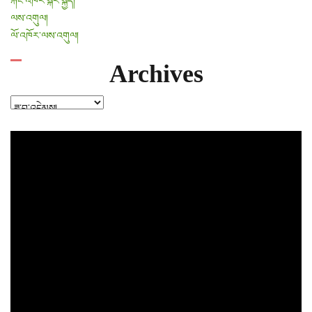
རྐང་འཁོར་སྐོར་སྐྱོད།
ལས་འགུལ།
ལོ་འཁོར་ལས་འགུལ།
Archives
Archives