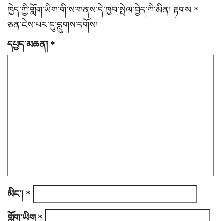
v
ཁྱེད་ཀྱི་གློག་ཡིག་གི་ས་གནས་དེ་ཁྱབ་སྤེལ་བྱེད་ཀི་མིན།
རྟགས
*
i
ཅན་ངེས་པར་དུ་བླུགས་དགོས།
g
དཔྱད་མཆན།
*
a
t
i
o
n
མིང་།
*
གློག་ཡིག
*