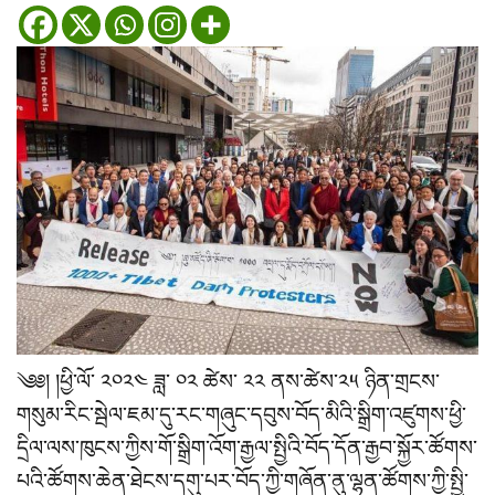
༄༅། །ཕྱི་ལོ་ ༢༠༢༤ ཟླ་ ༠༢ ཚེས་ ༢༢ ནས་ཚེས་༢༥ ཉིན་གྲངས་
གསུམ་རིང་སྦེལ་ཇམ་དུ་རང་གཞུང་དབུས་བོད་མིའི་སྒྲིག་འཛུགས་ཕྱི་
དྲིལ་ལས་ཁུངས་ཀྱིས་གོ་སྒྲིག་འོག་རྒྱལ་སྤྱིའི་བོད་དོན་རྒྱབ་སྐྱོར་ཚོགས་
པའི་ཚོགས་ཆེན་ཐེངས་དགུ་པར་བོད་ཀྱི་གཞོན་ནུ་ལྷན་ཚོགས་ཀྱི་སྤྱི་