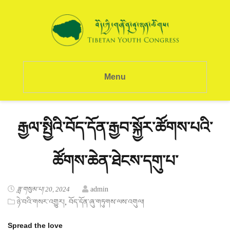
Menu
རྒྱལ་སྤྱིའི་བོད་དོན་རྒྱབ་སྐྱོར་ཚོགས་པའི་
ཚོགས་ཆེན་ཐེངས་དགུ་པ་
ཟླ་གསུམ་པ། 20, 2024
admin
,
ཉེ་བའི་གསར་འགྱུར།
བོད་དོན་ཞུ་གཏུགས་ལས་འགུལ།
Spread the love