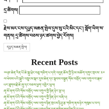
དྲ་ཚིགས།
རྗེས་མར་ངས་དཔྱད་མཆན་སྤེལ་དུས་སུ་ངའི་མིང་དང་། གློག་ཡིག་ས་
གནས། དྲ་ཚིགས་བཅས་ཉར་ཚགས་བྱེད་རོགས།
Recent Posts
༧པཎ་ཆེན་རིན་པོ་ཆེ་སྐུ་ཕྲེང་བཅུ་གཅིག་པ་དགེ་འདུན་ཆོས་ཀྱི་ཉི་མ་མཆོག་དགུང་གྲངས་ ༣༧
ལ་ཕེབས་པའི་སྐུའི་འཁྲུངས་སྐར་དུས་ཆེན་དང་སྟབས་བསྟུན་གོམ་བགྲོད་ལས་འགུལ་བ་རྣམ་
པར་ཐུགས་རྗེ་ཆེ་ཞུ་དང་བཅས་ཕྱག་འཁྱེར་ཕུལ།
ཞྭ་མོ་ནག་པོའི་གོམ་བགྲོད་ལས་འགུལ་གྱི་ཉིན་ཉེར་ལྔ་པ།
ཞྭ་མོ་ནག་པོའི་གོམ་བགྲོད་ལས་འགུལ་གྱི་ཉིན་ཉེར་བཞི་པ།
ཞྭ་མོ་ནག་པོའི་གོམ་བགྲོད་ལས་འགུལ་ཉིན་གྲངས་ཉི་ཤུ་རྩ་གཅིག་ནས་ཉེར་གསུམ་པ་བར།