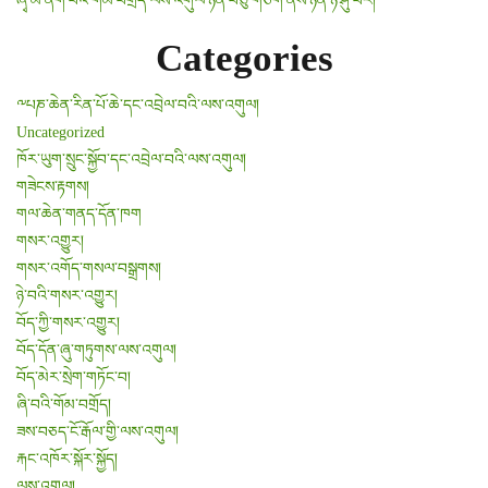
ཞྭ་མོ་ནག་པོའི་གོམ་བགྲོད་ལས་འགུལ་ཉིན་བཅུ་གཅིག་ནས་ཉིན་ཉི་ཤུ་བར།
Categories
༸པཎ་ཆེན་རིན་པོ་ཆེ་དང་འབྲེལ་བའི་ལས་འགུལ།
Uncategorized
ཁོར་ཡུག་སྲུང་སྐྱོབ་དང་འབྲེལ་བའི་ལས་འགུལ།
གཟེངས་རྟགས།
གལ་ཆེན་གནད་དོན་ཁག
གསར་འགྱུར།
གསར་འགོད་གསལ་བསྒྲགས།
ཉེ་བའི་གསར་འགྱུར།
བོད་ཀྱི་གསར་འགྱུར།
བོད་དོན་ཞུ་གཏུགས་ལས་འགུལ།
བོད་མེར་སྲེག་གཏོང་བ།
ཞི་བའི་གོམ་བགྲོད།
ཟས་བཅད་ངོ་རྒོལ་གྱི་ལས་འགུལ།
རྐང་འཁོར་སྐོར་སྐྱོད།
ལས་འགུལ།