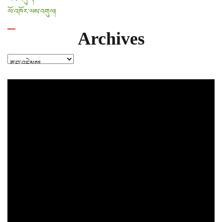
ལོ་འཁོར་ལས་འགུལ།
Archives
Archives