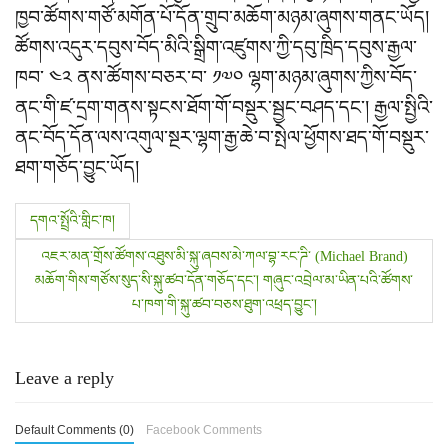
ཁྱབ་ཚོགས་གཙོ་མགོན་པོ་དོན་གྲུབ་མཆོག་མཉམ་ཞུགས་གནང་ཡོད།
ཚོགས་འདུར་དབུས་བོད་མིའི་སྒྲིག་འཛུགས་ཀྱི་དབུ་ཁྲིད་དབུས་རྒྱལ་
ཁབ་ ༤༢ ནས་ཚོགས་བཅར་བ་ ༡༧༠ ལྷག་མཉམ་ཞུགས་ཀྱིས་བོད་
ནང་གི་ཛ་དྲག་གནས་སྟངས་ཐོག་གོ་བསྡུར་སྦྱང་བཤད་དང་། རྒྱལ་སྤྱིའི་
ནང་བོད་དོན་ལས་འགུལ་སྔར་ལྷག་རྒྱ་ཆེ་བ་སྤེལ་ཕྱོགས་ཐད་གོ་བསྡུར་
ཐག་གཅོད་བྱུང་ཡོད།
P
དགའ་སྤྲོའི་གླིང་ཁ།
o
འཇར་མན་གྲོས་ཚོགས་འཐུས་མི་སྐུ་ཞབས་མེ་ཀལ་བྷ་རང་ཌི་ (Michael Brand)
མཆོག་གིས་གཙོས་སུད་སི་སྐུ་ཚབ་དོན་གཅོད་དང་། གཞུང་འབྲེལ་མ་ཡིན་པའི་ཚོགས་
s
པ་ཁག་གི་སྐུ་ཚབ་བཅས་ཐུག་འཕྲད་བྱུང་།
t
n
Leave a reply
a
Default Comments (0)
Facebook Comments