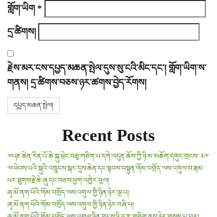
གློག་ཡིག
*
དྲ་ཚིགས།
རྗེས་མར་ངས་དཔྱད་མཆན་སྤེལ་དུས་སུ་ངའི་མིང་དང་། གློག་ཡིག་ས་
གནས། དྲ་ཚིགས་བཅས་ཉར་ཚགས་བྱེད་རོགས།
Recent Posts
༧པཎ་ཆེན་རིན་པོ་ཆེ་སྐུ་ཕྲེང་བཅུ་གཅིག་པ་དགེ་འདུན་ཆོས་ཀྱི་ཉི་མ་མཆོག་དགུང་གྲངས་ ༣༧
ལ་ཕེབས་པའི་སྐུའི་འཁྲུངས་སྐར་དུས་ཆེན་དང་སྟབས་བསྟུན་གོམ་བགྲོད་ལས་འགུལ་བ་རྣམ་
པར་ཐུགས་རྗེ་ཆེ་ཞུ་དང་བཅས་ཕྱག་འཁྱེར་ཕུལ།
ཞྭ་མོ་ནག་པོའི་གོམ་བགྲོད་ལས་འགུལ་གྱི་ཉིན་ཉེར་ལྔ་པ།
ཞྭ་མོ་ནག་པོའི་གོམ་བགྲོད་ལས་འགུལ་གྱི་ཉིན་ཉེར་བཞི་པ།
ཞྭ་མོ་ནག་པོའི་གོམ་བགྲོད་ལས་འགུལ་ཉིན་གྲངས་ཉི་ཤུ་རྩ་གཅིག་ནས་ཉེར་གསུམ་པ་བར།