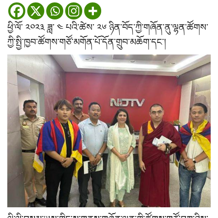
ཕྱི་ལོ་ ༢༠༢༣ ཟླ་ ༤ པའི་ཚེས་ ༢༦ ཉིན་བོད་ཀྱི་གཞོན་ནུ་ལྷན་ཚོགས་
ཀྱི་སྤྱི་ཁྱབ་ཚོགས་གཙོ་མགོན་པོ་དོན་གྲུབ་མཆོག་དང་།