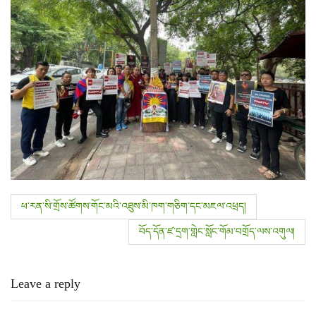
P
ཕ་རན་སི་གྲོས་ཚོགས་གོང་མའི་འཐུས་མི་ཁག་གཅིག་དང་མཇལ་འཕྲད།
o
བོད་དོན་ཛ་དྲག་གླེང་སློང་གོམ་བགྲོད་ལས་འགུལ།
s
Leave a reply
t