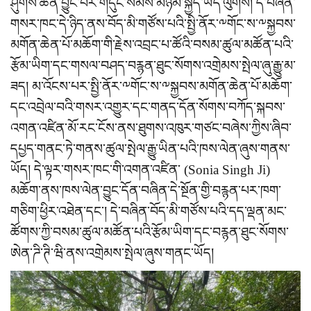
ཤུགས་ཆེན་བྱུང་བར་གདུང་སེམས་མཉམ་སྐྱེད་ཡོད་ལུགས། དེ་བཞིན་
གསར་ཁང་དེ་ཉིད་ནས་བོད་མི་གཙོས་པའི་སྤྱི་ནོར་༸གོང་ས་༸སྐྱབས་
མགོན་ཆེན་པོ་མཆོག་གི་རྗེས་འབྲང་པ་ཚོའི་བསམ་ཚུལ་མཚོན་པའི་
རྩོམ་ཡིག་དང་གསལ་བཤད་བརྙན་ཐུང་སོགས་འགྲེམས་སྤེལ་ཞུ་རྒྱུ་མ་
ཟད། མ་འོངས་པར་སྤྱི་ནོར་༸གོང་ས་༸སྐྱབས་མགོན་ཆེན་པོ་མཆོག་
དང་འབྲེལ་བའི་གསར་འགྱུར་དང་གནད་དོན་སོགས་བཀོད་སྐབས་
འགན་འཛིན་མོ་རང་ངོས་ནས་ཐུགས་འཁུར་གཙང་བཞེས་ཀྱིས་ཞིབ་
དཔྱད་གནང་ཏེ་གནས་ཚུལ་སྤེལ་རྒྱུ་ཡིན་པའི་ཁས་ལེན་ཞུས་གནས་
ཡོད། དེ་ལྟར་གསར་ཁང་གི་འགན་འཛིན་ (Sonia Singh Ji)
མཆོག་ནས་ཁས་ལེན་བྱུང་དོན་བཞིན་དེ་སྔོན་གྱི་བརྙན་པར་ཁག་
གཅིག་ཕྱིར་འཐེན་དང་། དེ་བཞིན་བོད་མི་གཙོས་པའི་དད་ལྡན་མང་
ཚོགས་ཀྱི་བསམ་ཚུལ་མཚོན་པའི་རྩོམ་ཡིག་དང་བརྙན་ཐུང་སོགས་
ཨེན་ཌི་ཊི་ཝི་ནས་འགྲེམས་སྤེལ་ཞུས་གནང་ཡོད།