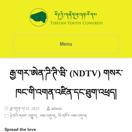
Menu
རྒྱ་གར་ཨེན་ཌི་ཊི་ཝི་ (NDTV) གསར་
ཁང་གི་འགན་འཛིན་དང་ཐུག་འཕྲད།
ཟླ་བདུན་པ། 31, 2023
admin
,
,
ཉེ་བའི་གསར་འགྱུར།
ལས་འགུལ།
ལོ་འཁོར་ལས་འགུལ།
Spread the love