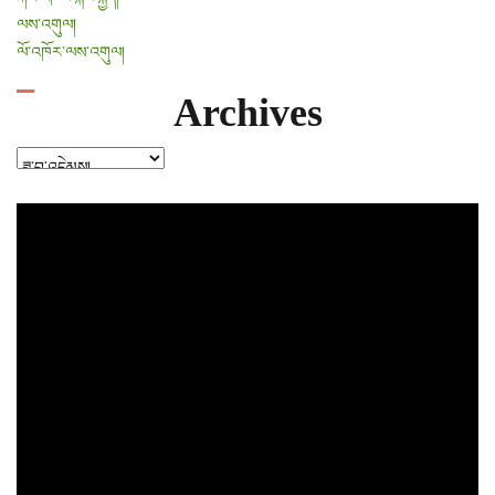
ལས་འགུལ།
ལོ་འཁོར་ལས་འགུལ།
Archives
Archives