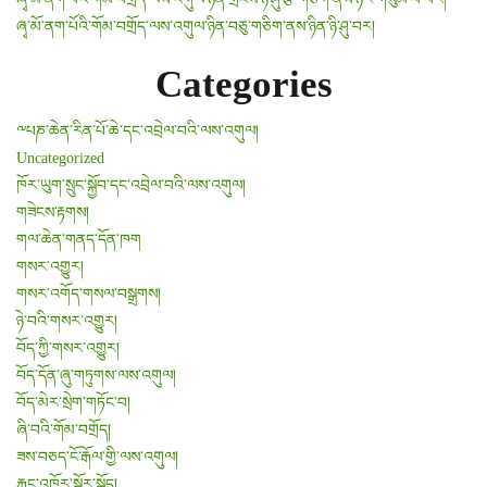
ཞྭ་མོ་ནག་པོའི་གོམ་བགྲོད་ལས་འགུལ་ཉིན་བཅུ་གཅིག་ནས་ཉིན་ཉི་ཤུ་བར།
Categories
༸པཎ་ཆེན་རིན་པོ་ཆེ་དང་འབྲེལ་བའི་ལས་འགུལ།
Uncategorized
ཁོར་ཡུག་སྲུང་སྐྱོབ་དང་འབྲེལ་བའི་ལས་འགུལ།
གཟེངས་རྟགས།
གལ་ཆེན་གནད་དོན་ཁག
གསར་འགྱུར།
གསར་འགོད་གསལ་བསྒྲགས།
ཉེ་བའི་གསར་འགྱུར།
བོད་ཀྱི་གསར་འགྱུར།
བོད་དོན་ཞུ་གཏུགས་ལས་འགུལ།
བོད་མེར་སྲེག་གཏོང་བ།
ཞི་བའི་གོམ་བགྲོད།
ཟས་བཅད་ངོ་རྒོལ་གྱི་ལས་འགུལ།
རྐང་འཁོར་སྐོར་སྐྱོད།