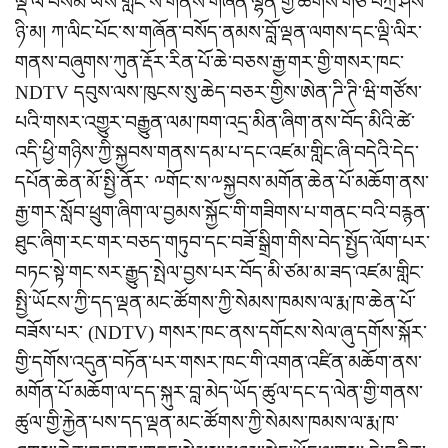
ལྡི་ལི་བསམ་ཡས་གླིང་ས་གནས་གཞོན་ལྷན་གྱི་ཚོགས་གཙོ་བཀྲ་ཤིས་
ཉི་མ། ཀ་ལིང་པོང་ས་གཞོན་བསོད་ནམས་བློ་ལྡན་ལགས་དང་ལྡི་ལིར་
གནས་བཞུགས་ཀུན་རྡོར་རིན་པོ་ཆེ་བཅས་རྒྱ་གར་གྱི་གསར་ཁང་
NDTV དབུས་ལས་ཁུངས་སུ་ཆེད་བཅར་གྱིས་ཨེན་ཌི་ཊི་ཝི་གཙོས་
པའི་གསར་འགྱུར་བརྒྱུན་ལམ་ཁག་འདྲ་མིན་ཞིག་ནས་བོད་མིའི་ཚེ་
འདི་ཕྱི་གཉིས་ཀྱི་སྐྱབས་གནས་དམ་པ་དང་འཛམ་གླིང་ཞི་བདེའི་དེད་
དཔོན་ཆེན་མོ་སྤྱི་ནོར་ ༸གོང་ས་༸སྐྱབས་མགོན་ཆེན་པོ་མཆོག་ནས་
རྒྱ་གར་སློབ་ཕྲུག་ཞིག་ལ་བྱམས་སྐྱོང་གི་གཟིགས་པ་གནང་བའི་བརྙན་
ཐུང་ཞིག་རང་གར་བཅད་གཏུབ་དང་བཟོ་སྒྲིག་གིས་བེད་སྤྱོད་ལོག་པར་
བཏང་སྟེ་གང་སར་རྒྱུད་སྤེལ་བྱས་པར་བོད་མི་ཙམ་མ་ཟད་འཛམ་གླིང་
སྤྱི་ཡོངས་ཀྱི་དད་ལྡན་མང་ཚོགས་ཀྱི་སེམས་ཁམས་ལ་རྨ་ཁ་ཆེན་པོ་
བཟོས་པར་ (NDTV) གསར་ཁང་ནས་དགོངས་སེལ་ཞུ་དགོས་སྐོར་
གྱི་དགོས་འདུན་བཏོན་པར་གསར་ཁང་གི་འགན་འཛིན་མཆོག་ནས་
མགོན་པོ་མཆོག་ལ་དད་སྐུར་བླ་མེད་ཡོད་ཚུལ་དང་ད་ལེན་གྱི་གནས་
ཚུལ་གྱི་རྐྱེན་པས་དད་ལྡན་མང་ཚོགས་ཀྱི་སེམས་ཁམས་ལ་རྨ་ཁ་