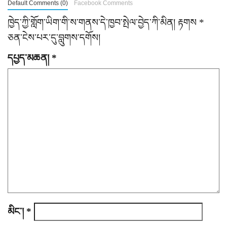
n
Default Comments (0)
Facebook Comments
a
ཁྱེད་ཀྱི་གློག་ཡིག་གི་ས་གནས་དེ་ཁྱབ་སྤེལ་བྱེད་ཀི་མིན།
རྟགས
*
ཅན་ངེས་པར་དུ་བླུགས་དགོས།
v
དཔྱད་མཆན།
*
i
g
a
t
i
o
n
མིང་།
*