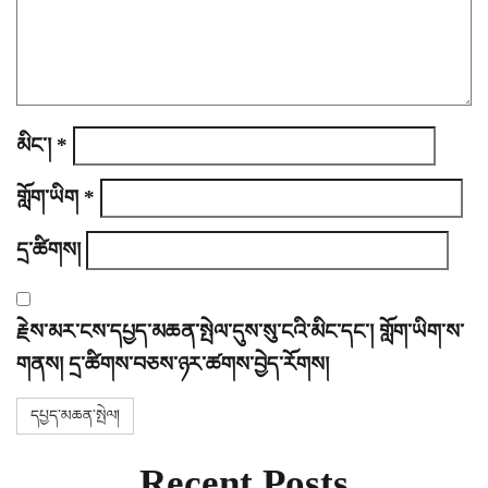
n
མིང་།
*
གློག་ཡིག
*
དྲ་ཚིགས།
རྗེས་མར་ངས་དཔྱད་མཆན་སྤེལ་དུས་སུ་ངའི་མིང་དང་། གློག་ཡིག་ས་
གནས། དྲ་ཚིགས་བཅས་ཉར་ཚགས་བྱེད་རོགས།
Recent Posts