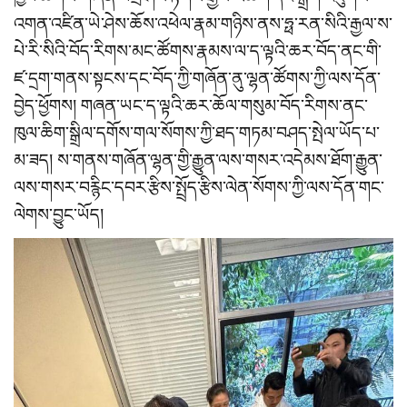
འགན་འཛིན་ཡེ་ཤེས་ཆོས་འཕེལ་རྣམ་གཉིས་ནས་ཧྥ་རན་སིའི་རྒྱལ་ས་
པེ་རི་སིའི་བོད་རིགས་མང་ཚོགས་རྣམས་ལ་ད་ལྟའི་ཆར་བོད་ནང་གི་
ཛ་དྲག་གནས་སྟངས་དང་བོད་ཀྱི་གཞོན་ནུ་ལྷན་ཚོགས་ཀྱི་ལས་དོན་
བྱེད་ཕྱོགས། གཞན་ཡང་ད་ལྟའི་ཆར་ཆོལ་གསུམ་བོད་རིགས་ནང་
ཁུལ་ཆིག་སྒྲིལ་དགོས་གལ་སོགས་ཀྱི་ཐད་གཏམ་བཤད་སྤེལ་ཡོད་པ་
མ་ཟད། ས་གནས་གཞོན་ལྷན་གྱི་རྒྱུན་ལས་གསར་འདེམས་ཐོག་རྒྱུན་
ལས་གསར་བརྙིང་དབར་རྩིས་སྤྲོད་རྩིས་ལེན་སོགས་ཀྱི་ལས་དོན་གང་
ལེགས་བྱུང་ཡོད།