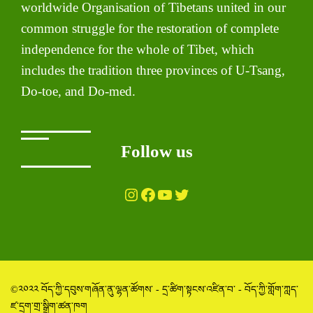
worldwide Organisation of Tibetans united in our
common struggle for the restoration of complete
independence for the whole of Tibet, which
includes the tradition three provinces of U-Tsang,
Do-toe, and Do-med.
Follow us
Instagram
Facebook
YouTube
Twitter
©༢༠༢༢ བོད་ཀྱི་དབུས་གཞོན་ནུ་ལྷན་ཚོགས་ - དྲ་ཚིག་སྟངས་འཛིན་བ་ - བོད་ཀྱི་གློག་ཀླད་
ཛ་དྲག་གྲ་སྒྲིག་ཚན་ཁག