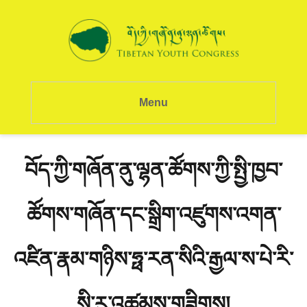
Menu
བོད་ཀྱི་གཞོན་ནུ་ལྷན་ཚོགས་ཀྱི་སྤྱི་ཁྱབ་
ཚོགས་གཞོན་དང་སྒྲིག་འཛུགས་འགན་
འཛིན་རྣམ་གཉིས་ཧྥ་རན་སིའི་རྒྱལ་ས་པེ་རི་
སི་རུ་འཚམས་གཟིགས།