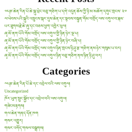
༧པཎ་ཆེན་རིན་པོ་ཆེ་སྐུ་ཕྲེང་བཅུ་གཅིག་པ་དགེ་འདུན་ཆོས་ཀྱི་ཉི་མ་མཆོག་དགུང་གྲངས་ ༣༧
ལ་ཕེབས་པའི་སྐུའི་འཁྲུངས་སྐར་དུས་ཆེན་དང་སྟབས་བསྟུན་གོམ་བགྲོད་ལས་འགུལ་བ་རྣམ་
པར་ཐུགས་རྗེ་ཆེ་ཞུ་དང་བཅས་ཕྱག་འཁྱེར་ཕུལ།
ཞྭ་མོ་ནག་པོའི་གོམ་བགྲོད་ལས་འགུལ་གྱི་ཉིན་ཉེར་ལྔ་པ།
ཞྭ་མོ་ནག་པོའི་གོམ་བགྲོད་ལས་འགུལ་གྱི་ཉིན་ཉེར་བཞི་པ།
ཞྭ་མོ་ནག་པོའི་གོམ་བགྲོད་ལས་འགུལ་ཉིན་གྲངས་ཉི་ཤུ་རྩ་གཅིག་ནས་ཉེར་གསུམ་པ་བར།
ཞྭ་མོ་ནག་པོའི་གོམ་བགྲོད་ལས་འགུལ་ཉིན་བཅུ་གཅིག་ནས་ཉིན་ཉི་ཤུ་བར།
Categories
༸པཎ་ཆེན་རིན་པོ་ཆེ་དང་འབྲེལ་བའི་ལས་འགུལ།
Uncategorized
ཁོར་ཡུག་སྲུང་སྐྱོབ་དང་འབྲེལ་བའི་ལས་འགུལ།
གཟེངས་རྟགས།
གལ་ཆེན་གནད་དོན་ཁག
གསར་འགྱུར།
གསར་འགོད་གསལ་བསྒྲགས།