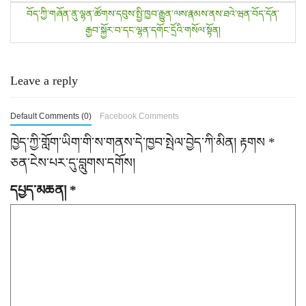
o
བོད་ཀྱི་གཞོན་ནུ་ལྷན་ཚོགས་དབུས་སྤྱི་ཁྱབ་རྒྱུན་ལས་རྣམས་ནས་ཐའེ་ཝན་བོད་དོན་
s
རྒྱབ་སྐྱོར་བ་དང་ལྷན་དགོང་དྲོའི་གསོལ་སྟོན།
t
n
Leave a reply
a
Default Comments (0)
Facebook Comments
v
ཁྱེད་ཀྱི་གློག་ཡིག་གི་ས་གནས་དེ་ཁྱབ་སྤེལ་བྱེད་ཀི་མིན།
རྟགས
*
i
ཅན་ངེས་པར་དུ་བླུགས་དགོས།
g
དཔྱད་མཆན།
*
a
t
i
o