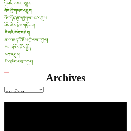
ཉེ་བའི་གསར་འགྱུར།
བོད་ཀྱི་གསར་འགྱུར།
བོད་དོན་ཞུ་གཏུགས་ལས་འགུལ།
བོད་མེར་སྲེག་གཏོང་བ།
ཞི་བའི་གོམ་བགྲོད།
ཟས་བཅད་ངོ་རྒོལ་གྱི་ལས་འགུལ།
རྐང་འཁོར་སྐོར་སྐྱོད།
ལས་འགུལ།
ལོ་འཁོར་ལས་འགུལ།
Archives
Archives