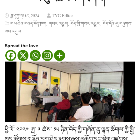
ཟླ་དགུ་པ། 16, 2024
TYC Editor
,
,
,
གལ་ཆེན་གནད་དོན་ཁག
གསར་འགྱུར།
བོད་ཀྱི་གསར་འགྱུར།
བོད་དོན་ཞུ་གཏུགས་
ལས་འགུལ།
Spread the love
ཕྱི་ལོ་ ༢༠༢༤ ཟླ་ ༩ ཚེས་ ༡༥ ཉིན་བོད་ཀྱི་གཞོན་ནུ་ལྷན་ཚོགས་ཀྱི་སྤྱི་
ཁྱབ་ཚོགས་གཞོན་བཀྲ་ཤིས་རྟགས་རྒྱས་མཆོག་དང་སྒྲིག་འཛུགས་