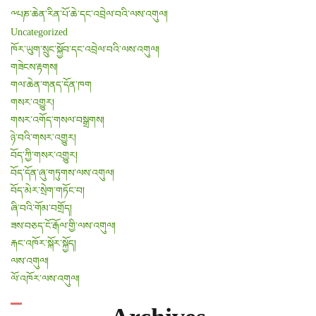
༸པཎ་ཆེན་རིན་པོ་ཆེ་དང་འབྲེལ་བའི་ལས་འགུལ།
Uncategorized
ཁོར་ཡུག་སྲུང་སྐྱོབ་དང་འབྲེལ་བའི་ལས་འགུལ།
གཟེངས་རྟགས།
གལ་ཆེན་གནད་དོན་ཁག
གསར་འགྱུར།
གསར་འགོད་གསལ་བསྒྲགས།
ཉེ་བའི་གསར་འགྱུར།
བོད་ཀྱི་གསར་འགྱུར།
བོད་དོན་ཞུ་གཏུགས་ལས་འགུལ།
བོད་མེར་སྲེག་གཏོང་བ།
ཞི་བའི་གོམ་བགྲོད།
ཟས་བཅད་ངོ་རྒོལ་གྱི་ལས་འགུལ།
རྐང་འཁོར་སྐོར་སྐྱོད།
ལས་འགུལ།
ལོ་འཁོར་ལས་འགུལ།