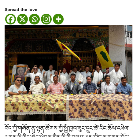
Spread the love
བོད་ཀྱི་གཞོན་ནུ་ལྷན་ཚོགས་ཀྱི་སྤྱི་ཁྱབ་ཟུང་དྲུང་ཚེ་རིང་ཆོས་འཕེལ་