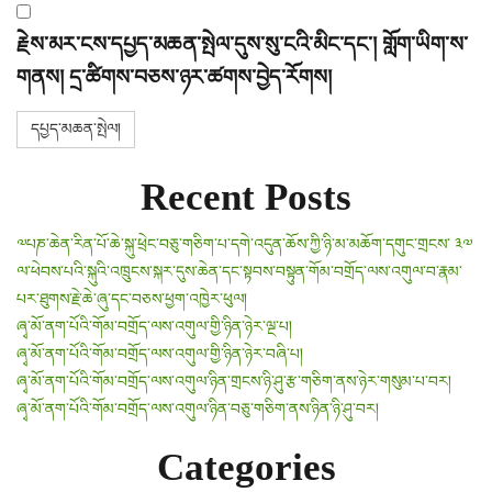
རྗེས་མར་ངས་དཔྱད་མཆན་སྤེལ་དུས་སུ་ངའི་མིང་དང་། གློག་ཡིག་ས་
གནས། དྲ་ཚིགས་བཅས་ཉར་ཚགས་བྱེད་རོགས།
Recent Posts
༧པཎ་ཆེན་རིན་པོ་ཆེ་སྐུ་ཕྲེང་བཅུ་གཅིག་པ་དགེ་འདུན་ཆོས་ཀྱི་ཉི་མ་མཆོག་དགུང་གྲངས་ ༣༧
ལ་ཕེབས་པའི་སྐུའི་འཁྲུངས་སྐར་དུས་ཆེན་དང་སྟབས་བསྟུན་གོམ་བགྲོད་ལས་འགུལ་བ་རྣམ་
པར་ཐུགས་རྗེ་ཆེ་ཞུ་དང་བཅས་ཕྱག་འཁྱེར་ཕུལ།
ཞྭ་མོ་ནག་པོའི་གོམ་བགྲོད་ལས་འགུལ་གྱི་ཉིན་ཉེར་ལྔ་པ།
ཞྭ་མོ་ནག་པོའི་གོམ་བགྲོད་ལས་འགུལ་གྱི་ཉིན་ཉེར་བཞི་པ།
ཞྭ་མོ་ནག་པོའི་གོམ་བགྲོད་ལས་འགུལ་ཉིན་གྲངས་ཉི་ཤུ་རྩ་གཅིག་ནས་ཉེར་གསུམ་པ་བར།
ཞྭ་མོ་ནག་པོའི་གོམ་བགྲོད་ལས་འགུལ་ཉིན་བཅུ་གཅིག་ནས་ཉིན་ཉི་ཤུ་བར།
Categories