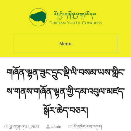
Menu
གཞོན་ལྷན་ཟུང་དྲུང་ལྡི་ལི་བསམ་ཡས་གླིང་
ས་གནས་གཞོན་ལྷན་གྱི་དམ་འབུལ་མཛད་
སྒོར་ཆེད་བཅར།
ཟླ་བདུན་པ། 31, 2023
admin
ལོ་འཁོར་ལས་འགུལ།