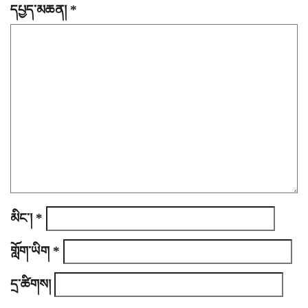
g
དཔྱད་མཆན།
*
a
t
i
o
n
མིང་།
*
གློག་ཡིག
*
དྲ་ཚིགས།