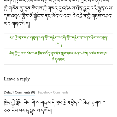
ལགས་ལྡི་ལིར་ཆེད་ཕེབས་ཀྱིས་ལྡི་ལི་བསམ་ཡས་གླིང་ས་གནས་བོད་
ཀྱི་གཞོན་ནུ་ལྷན་ཚོགས་ཀྱི་གསར་དུ་འདེམས་ཐོན་བྱུང་བའི་རྒྱུན་ལས་
དམ་འབུལ་གྱི་གཙོ་སྐྱོང་གནང་ཡོད་པ་དང་། དེ་འབྲེལ་གྱི་གཏམ་བཤད་
ཡང་གནང་ཡོད།
P
ར་ཤ་ཏྲི་ཡྰ་རཀ་ཤ་གཙུག་ལག་སློབ་གཉེར་ཁང་གི་སློབ་གཉེར་བ་ཁག་གཅིག་དང་ཐུག་
འཕྲད།
o
བོད་ཀྱི་རྒྱལ་གཅེས་ཆབ་སྲིད་བཙོན་ཟུར་དོན་གྲུབ་དབང་ཆེན་མཆོག་ལ་ཕེབས་བསུར་
s
ཆེད་བཅར།
t
n
Leave a reply
a
Default Comments (0)
Facebook Comments
v
ཁྱེད་ཀྱི་གློག་ཡིག་གི་ས་གནས་དེ་ཁྱབ་སྤེལ་བྱེད་ཀི་མིན།
རྟགས
*
i
ཅན་ངེས་པར་དུ་བླུགས་དགོས།