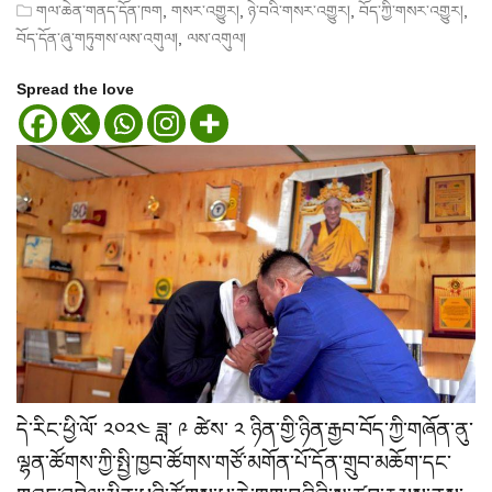
,
,
,
,
གལ་ཆེན་གནད་དོན་ཁག
གསར་འགྱུར།
ཉེ་བའི་གསར་འགྱུར།
བོད་ཀྱི་གསར་འགྱུར།
,
བོད་དོན་ཞུ་གཏུགས་ལས་འགུལ།
ལས་འགུལ།
Spread the love
དེ་རིང་ཕྱི་ལོ་ ༢༠༢༤ ཟླ་ ༩ ཚེས་ ༢ ཉིན་གྱི་ཉིན་རྒྱབ་བོད་ཀྱི་གཞོན་ནུ་
ལྷན་ཚོགས་ཀྱི་སྤྱི་ཁྱབ་ཚོགས་གཙོ་མགོན་པོ་དོན་གྲུབ་མཆོག་དང་