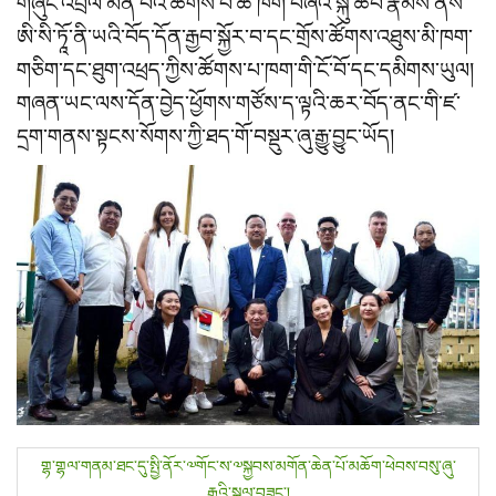
གཞུང་འབྲེལ་མིན་པའི་ཚོགས་པ་ཆེ་ཁག་བཞིའི་སྐུ་ཚབ་རྣམས་ནས་
ཨི་སི་ཏཱོ་ནི་ཡའི་བོད་དོན་རྒྱབ་སྐྱོར་བ་དང་གྲོས་ཚོགས་འཐུས་མི་ཁག་
གཅིག་དང་ཐུག་འཕྲད་ཀྱིས་ཚོགས་པ་ཁག་གི་ངོ་བོ་དང་དམིགས་ཡུལ།
གཞན་ཡང་ལས་དོན་བྱེད་ཕྱོགས་གཙོས་ད་ལྟའི་ཆར་བོད་ནང་གི་ཛ་
དྲག་གནས་སྟངས་སོགས་ཀྱི་ཐད་གོ་བསྡུར་ཞུ་རྒྱུ་བྱུང་ཡོད།
P
གྷ་གྷལ་གནམ་ཐང་དུ་སྤྱི་ནོར་༧གོང་ས་༧སྐྱབས་མགོན་ཆེན་པོ་མཆོག་ཕེབས་བསུ་ཞུ་
རྒྱུའི་སྐལ་བཟང་།