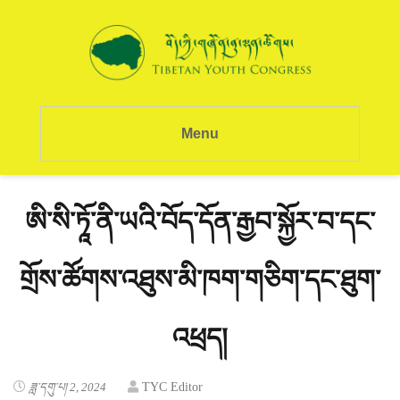
Menu
ཨི་སི་ཏཱོ་ནི་ཡའི་བོད་དོན་རྒྱབ་སྐྱོར་བ་དང་
གྲོས་ཚོགས་འཐུས་མི་ཁག་གཅིག་དང་ཐུག་
འཕྲད།
ཟླ་དགུ་པ། 2, 2024
TYC Editor