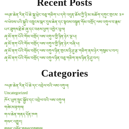
Recent Posts
༧པཎ་ཆེན་རིན་པོ་ཆེ་སྐུ་ཕྲེང་བཅུ་གཅིག་པ་དགེ་འདུན་ཆོས་ཀྱི་ཉི་མ་མཆོག་དགུང་གྲངས་ ༣༧
ལ་ཕེབས་པའི་སྐུའི་འཁྲུངས་སྐར་དུས་ཆེན་དང་སྟབས་བསྟུན་གོམ་བགྲོད་ལས་འགུལ་བ་རྣམ་
པར་ཐུགས་རྗེ་ཆེ་ཞུ་དང་བཅས་ཕྱག་འཁྱེར་ཕུལ།
ཞྭ་མོ་ནག་པོའི་གོམ་བགྲོད་ལས་འགུལ་གྱི་ཉིན་ཉེར་ལྔ་པ།
ཞྭ་མོ་ནག་པོའི་གོམ་བགྲོད་ལས་འགུལ་གྱི་ཉིན་ཉེར་བཞི་པ།
ཞྭ་མོ་ནག་པོའི་གོམ་བགྲོད་ལས་འགུལ་ཉིན་གྲངས་ཉི་ཤུ་རྩ་གཅིག་ནས་ཉེར་གསུམ་པ་བར།
ཞྭ་མོ་ནག་པོའི་གོམ་བགྲོད་ལས་འགུལ་ཉིན་བཅུ་གཅིག་ནས་ཉིན་ཉི་ཤུ་བར།
Categories
༸པཎ་ཆེན་རིན་པོ་ཆེ་དང་འབྲེལ་བའི་ལས་འགུལ།
Uncategorized
ཁོར་ཡུག་སྲུང་སྐྱོབ་དང་འབྲེལ་བའི་ལས་འགུལ།
གཟེངས་རྟགས།
གལ་ཆེན་གནད་དོན་ཁག
གསར་འགྱུར།
གསར་འགོད་གསལ་བསྒྲགས།