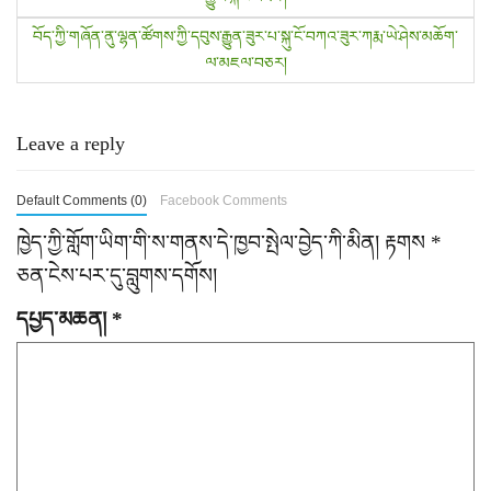
o
བོད་ཀྱི་གཞོན་ནུ་ལྷན་ཚོགས་ཀྱི་དབུས་རྒྱུན་ཟུར་པ་སྐུ་ངོ་བཀའ་ཟུར་ཀརྨ་ཡེ་ཤེས་མཆོག་
s
ལ་མཇལ་བཅར།
t
n
Leave a reply
a
Default Comments (0)
Facebook Comments
v
ཁྱེད་ཀྱི་གློག་ཡིག་གི་ས་གནས་དེ་ཁྱབ་སྤེལ་བྱེད་ཀི་མིན།
རྟགས
*
i
ཅན་ངེས་པར་དུ་བླུགས་དགོས།
g
དཔྱད་མཆན།
*
a
t
i