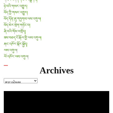
ཉེ་བའི་གསར་འགྱུར།
བོད་ཀྱི་གསར་འགྱུར།
བོད་དོན་ཞུ་གཏུགས་ལས་འགུལ།
བོད་མེར་སྲེག་གཏོང་བ།
ཞི་བའི་གོམ་བགྲོད།
ཟས་བཅད་ངོ་རྒོལ་གྱི་ལས་འགུལ།
རྐང་འཁོར་སྐོར་སྐྱོད།
ལས་འགུལ།
ལོ་འཁོར་ལས་འགུལ།
Archives
Archives