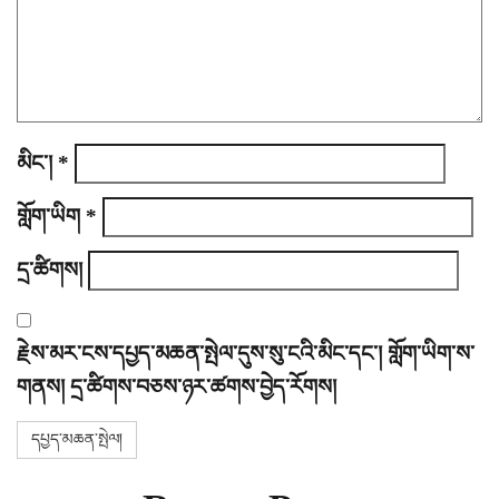
o
n
མིང་།
*
གློག་ཡིག
*
དྲ་ཚིགས།
རྗེས་མར་ངས་དཔྱད་མཆན་སྤེལ་དུས་སུ་ངའི་མིང་དང་། གློག་ཡིག་ས་
གནས། དྲ་ཚིགས་བཅས་ཉར་ཚགས་བྱེད་རོགས།