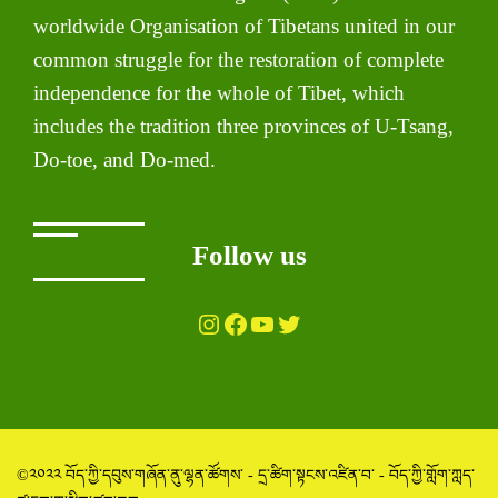
worldwide Organisation of Tibetans united in our
common struggle for the restoration of complete
independence for the whole of Tibet, which
includes the tradition three provinces of U-Tsang,
Do-toe, and Do-med.
Follow us
Instagram
Facebook
YouTube
Twitter
©༢༠༢༢ བོད་ཀྱི་དབུས་གཞོན་ནུ་ལྷན་ཚོགས་ - དྲ་ཚིག་སྟངས་འཛིན་བ་ - བོད་ཀྱི་གློག་ཀླད་