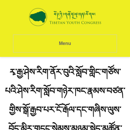
Menu
རྭ་རྒྱ་ཤེས་རིག་ནོར་བུའི་སློབ་གླིང་གཙོས་
པའི་ཤེས་རིག་སློབ་གཉེར་ཁང་རྣམས་བཙན་
གྱིས་སྒོ་རྒྱབ་པར་ངོ་རྒོལ་དང་གཞིས་ལུས་
བོད་མིར་གདུང་སེམས་མཉམ་སྐྱེད་མཚོན་