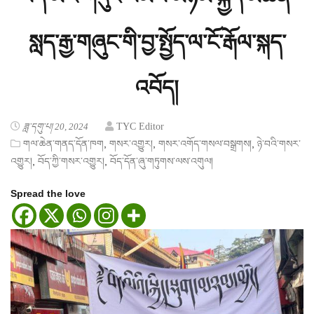
སླད་རྒྱ་གཞུང་གི་བྱ་སྤྱོད་ལ་ངོ་རྒོལ་སྐད་
འབོད།
ཟླ་དགུ་པ། 20, 2024
TYC Editor
,
,
,
གལ་ཆེན་གནད་དོན་ཁག
གསར་འགྱུར།
གསར་འགོད་གསལ་བསྒྲགས།
ཉེ་བའི་གསར་
,
,
འགྱུར།
བོད་ཀྱི་གསར་འགྱུར།
བོད་དོན་ཞུ་གཏུགས་ལས་འགུལ།
Spread the love