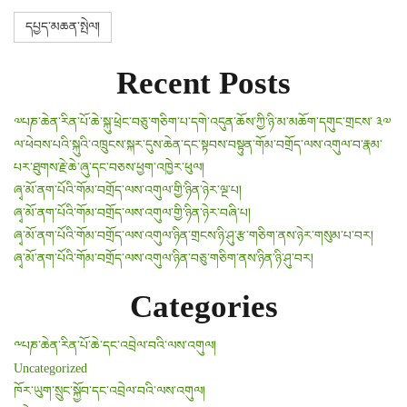
Recent Posts
༧པཎ་ཆེན་རིན་པོ་ཆེ་སྐུ་ཕྲེང་བཅུ་གཅིག་པ་དགེ་འདུན་ཆོས་ཀྱི་ཉི་མ་མཆོག་དགུང་གྲངས་ ༣༧
ལ་ཕེབས་པའི་སྐུའི་འཁྲུངས་སྐར་དུས་ཆེན་དང་སྟབས་བསྟུན་གོམ་བགྲོད་ལས་འགུལ་བ་རྣམ་
པར་ཐུགས་རྗེ་ཆེ་ཞུ་དང་བཅས་ཕྱག་འཁྱེར་ཕུལ།
ཞྭ་མོ་ནག་པོའི་གོམ་བགྲོད་ལས་འགུལ་གྱི་ཉིན་ཉེར་ལྔ་པ།
ཞྭ་མོ་ནག་པོའི་གོམ་བགྲོད་ལས་འགུལ་གྱི་ཉིན་ཉེར་བཞི་པ།
ཞྭ་མོ་ནག་པོའི་གོམ་བགྲོད་ལས་འགུལ་ཉིན་གྲངས་ཉི་ཤུ་རྩ་གཅིག་ནས་ཉེར་གསུམ་པ་བར།
ཞྭ་མོ་ནག་པོའི་གོམ་བགྲོད་ལས་འགུལ་ཉིན་བཅུ་གཅིག་ནས་ཉིན་ཉི་ཤུ་བར།
Categories
༸པཎ་ཆེན་རིན་པོ་ཆེ་དང་འབྲེལ་བའི་ལས་འགུལ།
Uncategorized
ཁོར་ཡུག་སྲུང་སྐྱོབ་དང་འབྲེལ་བའི་ལས་འགུལ།