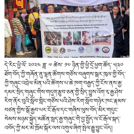
དེ་རིང་ཕྱི་ལོ་ ༢༠༢༤ ཟླ་ ༧ ཚེས་ ༡༧ ཉིན་གྱི་ཕྱི་དྲོ་ཕྱག་ཚོད་ ༥།༣༠
ཐོག་བོད་ཀྱི་གཞོན་ནུ་ལྷན་ཚོགས་གཙོས་བཞུགས་སྒར་ཁུལ་གྱི་བོད་
ཀྱི་གཞུང་འབྲེལ་མིན་པའི་ཚོགས་པ་ཆེ་ཁག་བརྒྱད་ཀྱི་ངོས་ནས་རྒྱ་
དམར་སྲིད་གཞུང་གིས་གདུག་རྩུབ་ཅན་གྱི་སྲིད་བྱུས་འོག་རྭ་རྒྱ་ཤེས་
རིག་ནོར་བུའི་སློབ་གླིང་གཙོས་པའི་ཤེས་རིག་སློབ་གཉེར་ཁང་རྣམས་
བཙན་གྱིས་སྒོ་རྒྱབ་པར་ངོ་རྒོལ་དང་གཞིས་ལུས་བོད་མིར་གདུང་
སེམས་མཉམ་སྐྱེད་མཚོན་སླད་རྒྱ་གཞུང་གི་བྱ་སྤྱོད་ལ་ངོ་རྒོལ་སྐད་
འབོད་ཀྱི་མར་མེ་ཁྲོམ་སྐོར་ལས་འགུལ་ཞིག་སྤེལ་རྒྱུ་བྱུང་ཡོད།