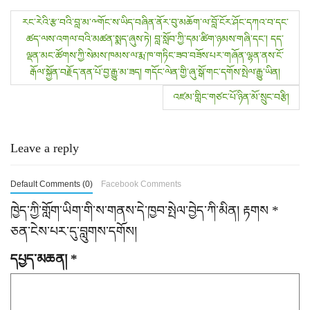
P
རང་རེའི་རྩ་བའི་བླ་མ་༸གོང་ས་ཡིད་བཞིན་ནོར་བུ་མཆོག་ལ་བློ་ངོར་ཤོང་དཀའ་བ་དང་
ཚད་ལས་འགལ་བའི་མཚན་སྨད་ཞུས་ཏེ། བླ་སློབ་ཀྱི་དམ་ཚིག་ཉམས་གཞི་དང་། དད་
o
ལྡན་མང་ཚོགས་ཀྱི་སེམས་ཁམས་ལ་རྨ་ཁ་གཏིང་ཟབ་བཟོས་པར་གཞོན་ལྷན་ནས་ངོ་
s
རྒོལ་སྐྱོན་བརྗོད་ནན་པོ་བྱ་རྒྱུ་མ་ཟད། གདོང་ལེན་གྱི་ཞུ་སྒོ་གང་དགོས་སྤེལ་རྒྱུ་ཡིན།
འཛམ་གླིང་གཙང་པོ་ཉིན་མོ་སྲུང་བརྩི།
t
n
Leave a reply
a
v
Default Comments (0)
Facebook Comments
i
ཁྱེད་ཀྱི་གློག་ཡིག་གི་ས་གནས་དེ་ཁྱབ་སྤེལ་བྱེད་ཀི་མིན།
རྟགས
*
ཅན་ངེས་པར་དུ་བླུགས་དགོས།
g
དཔྱད་མཆན།
*
a
t