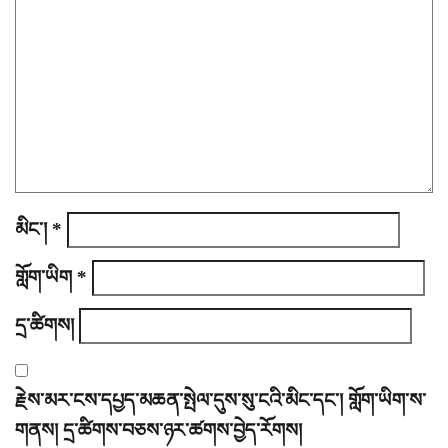
i
o
n
མིང་།
*
གློག་ཡིག
*
དྲ་ཚིགས།
རྗེས་མར་ངས་དཔྱད་མཆན་སྤེལ་དུས་སུ་ངའི་མིང་དང་། གློག་ཡིག་ས་
གནས། དྲ་ཚིགས་བཅས་ཉར་ཚགས་བྱེད་རོགས།