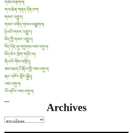
གཟེངས་རྟགས།
གལ་ཆེན་གནད་དོན་ཁག
གསར་འགྱུར།
གསར་འགོད་གསལ་བསྒྲགས།
ཉེ་བའི་གསར་འགྱུར།
བོད་ཀྱི་གསར་འགྱུར།
བོད་དོན་ཞུ་གཏུགས་ལས་འགུལ།
བོད་མེར་སྲེག་གཏོང་བ།
ཞི་བའི་གོམ་བགྲོད།
ཟས་བཅད་ངོ་རྒོལ་གྱི་ལས་འགུལ།
རྐང་འཁོར་སྐོར་སྐྱོད།
ལས་འགུལ།
ལོ་འཁོར་ལས་འགུལ།
Archives
Archives