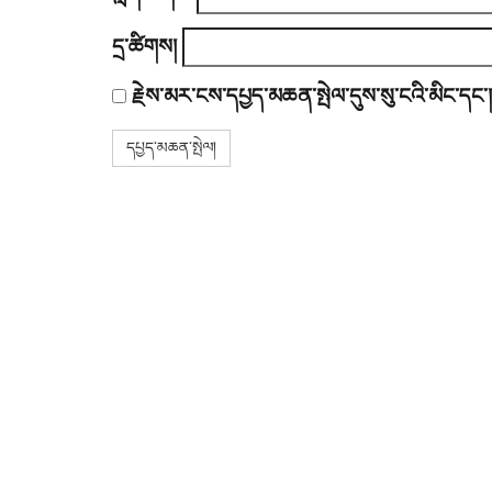
དྲ་ཚིགས།
རྗེས་མར་ངས་དཔྱད་མཆན་སྤེལ་དུས་སུ་ངའི་མིང་དང