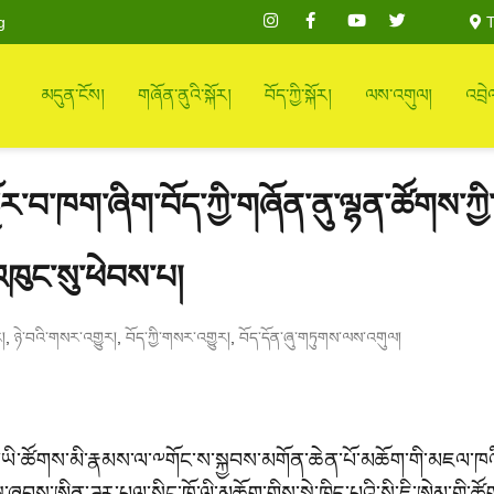
g
T
མདུན་ངོས།
གཞོན་ནུའི་སྐོར།
བོད་ཀྱི་སྐོར།
ལས་འགུལ།
འབྲེ
ྐྱོར་བ་ཁག་ཞིག་བོད་ཀྱི་གཞོན་ནུ་ལྷན་ཚོགས་ཀྱ
འཁུང་སུ་ཕེབས་པ།
,
,
,
།
ཉེ་བའི་གསར་འགྱུར།
བོད་ཀྱི་གསར་འགྱུར།
བོད་དོན་ཞུ་གཏུགས་ལས་འགུལ།
་ཆི་ཡི་ཚོགས་མི་རྣམས་ལ་༸གོང་ས་སྐྱབས་མགོན་ཆེན་པོ་མཆོག་གི་མཇལ་ཁའ
ུ་ཞབས་ཨིན་ཌར་པལ་སིང་ཁོ་ལི་མཆོག་གིས་སྣེ་ཁྲིད་པའི་སི་ཇི་ཨེམ་གྱི་ཚོ