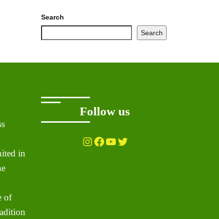
Search
Search
Follow us
ss
Instagram
Facebook
YouTube
Twitter
ited in
he
 of
adition