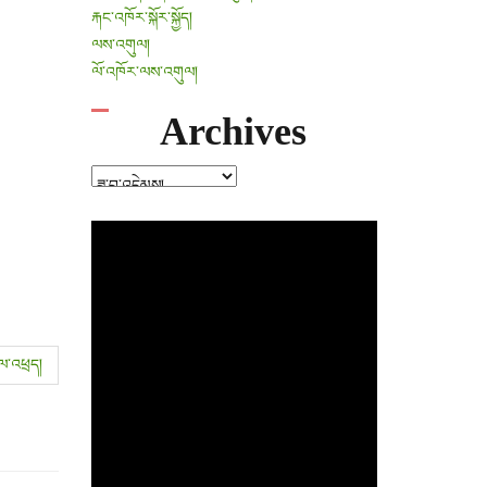
རྐང་འཁོར་སྐོར་སྐྱོད།
ལས་འགུལ།
ལོ་འཁོར་ལས་འགུལ།
Archives
Archives
ཇལ་འཕྲད།