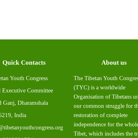
Quick Contacts
About us
tan Youth Congress
The Tibetan Youth Congre
(TYC) is a worldwide
l Executive Committee
Organisation of Tibetans un
 Ganj, Dharamshala
our common struggle for t
219, India
restoration of complete
independence for the whole
tibetanyouthcongress.org
Tibet, which includes the tr