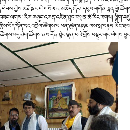
ེད་ཕེབས་ཀྱིས་མཐོ་སྒང་གི་གསོལ་ཇ་མཆོད་ཞོར། དབུས་གཞོན་ལྷན་གྱི་ཚོ
བློ་བཟང་ལགས། རིག་གཞུང་འགན་འཛིན་ཐུབ་བསྟན་ཚེ་རིང་ལགས། སྒྲིག་འཛ
་བོད་དོན་དང་འབྲེལ་ཚོགས་པ་ཕན་ཚུན་མཉམ་ལས་སྲ་བརྟན་ཡོང་ཐབ
་ལ་ཚོགས་འདུ་ཞིག་ཚོགས་ནས་དོན་སྙིང་ལྡན་པའི་གྲོས་བསྡུར་གང་ལེགས་བྱུང