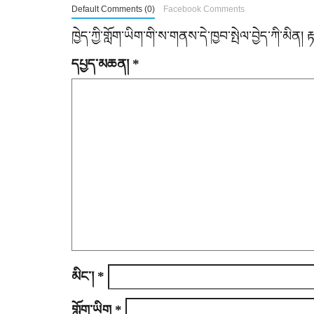
n
Default Comments (0)
Facebook Comments
a
ཁྱེད་ཀྱི་གློག་ཡིག་གི་ས་གནས་དེ་ཁྱབ་སྤེལ་བྱེད་ཀི་མིན།
v
དཔྱད་མཆན།
*
i
g
a
t
i
o
n
མིང་།
*
གློག་ཡིག
*