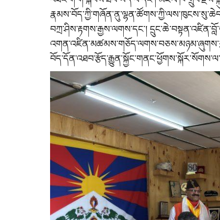
རྣམས་བོད་ཀྱི་གཞོན་ནུ་ལྷན་ཚོགས་ཀྱི་ལས་ཁུངས་སུ་ཆ
བཀྲ་ཤིས་རྟགས་རྒྱས་ལགས་དང་། དྲུང་ཆེ་བསྟན་འཛིན་
འགན་འཛིན་མཚམས་གཅོད་ལགས་བཅས་མཉམ་ཞུགས་ཀྱིས
བོད་དོན་འཐབ་རྩོད་རྒྱུན་སྐྱོང་གནང་ཕྱོགས་སྐོར་སོགས