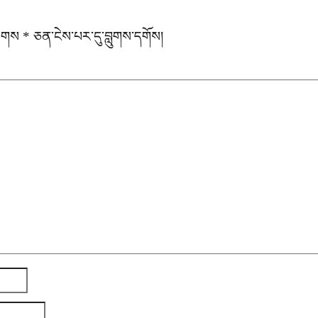
རྟགས
*
ཅན་ངེས་པར་དུ་བླུགས་དགོས།