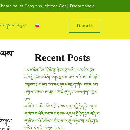
ibetan Youth Congress, Mcleod Ganj, Dharamshala
ལ་གཏུགས་ཁ་བྱང།
Donate
ི་ལས་
Recent Posts
༧པཎ་ཆེན་རིན་པོ་ཆེ་སྐུ་ཕྲེང་བཅུ་གཅིག་པ་དགེ་འདུན་
ཆོས་ཀྱི་ཉི་མ་མཆོག་དགུང་གྲངས་ ༣༧ ལ་ཕེབས་པའི་སྐུའི་
འཁྲུངས་སྐར་དུས་ཆེན་དང་སྟབས་བསྟུན་གོམ་བགྲོད་ལས་
འགུལ་བ་རྣམ་པར་ཐུགས་རྗེ་ཆེ་ཞུ་དང་བཅས་ཕྱག་འཁྱེར་
ཕུལ།
ཞྭ་མོ་ནག་པོའི་གོམ་བགྲོད་ལས་འགུལ་གྱི་ཉིན་ཉེར་ལྔ་པ།
ཞྭ་མོ་ནག་པོའི་གོམ་བགྲོད་ལས་འགུལ་གྱི་ཉིན་ཉེར་བཞི་པ།
ི་སྐལ་
ཞྭ་མོ་ནག་པོའི་གོམ་བགྲོད་ལས་འགུལ་ཉིན་གྲངས་ཉི་ཤུ་རྩ་
གཅིག་ནས་ཉེར་གསུམ་པ་བར།
གས་མི་