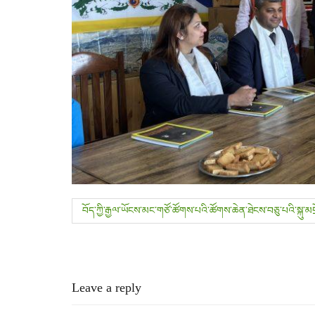
P
བོད་ཀྱི་རྒྱལ་ཡོངས་མང་གཙོ་ཚོགས་པའི་ཚོགས་ཆེན་ཐེངས་བཅུ་པའི་སྐུ་མ
o
s
Leave a reply
t