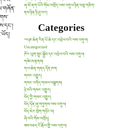
ཞྭ་མོ་ནག་པོའི་གོམ་བགྲོད་ལས་འགུལ་ཉིན་བཅུ་གཅིག་
གས་གཞོན་
ནས་ཉིན་ཉི་ཤུ་བར།
ུགས་
Categories
ས་དང་།
་ཡོད།
༸པཎ་ཆེན་རིན་པོ་ཆེ་དང་འབྲེལ་བའི་ལས་འགུལ།
Uncategorized
ཁོར་ཡུག་སྲུང་སྐྱོབ་དང་འབྲེལ་བའི་ལས་འགུལ།
གཟེངས་རྟགས།
གལ་ཆེན་གནད་དོན་ཁག
གསར་འགྱུར།
གསར་འགོད་གསལ་བསྒྲགས།
ཉེ་བའི་གསར་འགྱུར།
བོད་ཀྱི་གསར་འགྱུར།
བོད་དོན་ཞུ་གཏུགས་ལས་འགུལ།
བོད་མེར་སྲེག་གཏོང་བ།
ཞི་བའི་གོམ་བགྲོད།
ཟས་བཅད་ངོ་རྒོལ་གྱི་ལས་འགུལ།