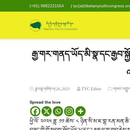
(+91) 9882221554
|
tyc(at)tibetanyouthcongress.or
རྒྱ་གར་གནད་ཡོད་མི་སྣ་དང་རྒྱབ་ས
ཟླ་བཅུ་གཅིག་པ། 26, 2025
TYC Editor
གསར་འགྱུར
Spread the love
ཕྱི་ལོ་ ༢༠༢༥ ཟླ་ ༡༡ ཚེས་ ༨ ཉིན་སི་མ་ཇ་གྷ་རན་མན
བཟང་གི་གོ་སྐབས་ཐོབ་ཡོད་པ་དང་། མཇལ་ཁ་གྲུབ་རྗེས་སྐ