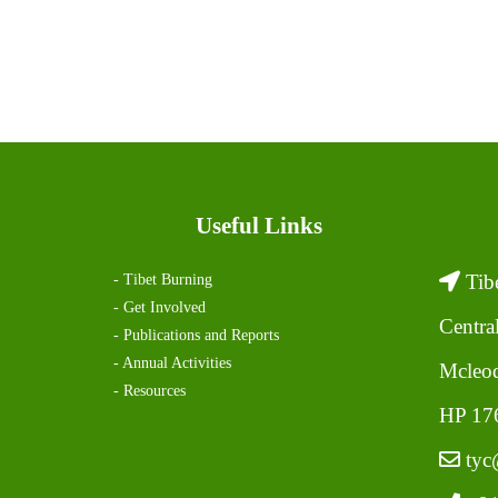
Useful Links
Tibe
- Tibet Burning
- Get Involved
Centra
- Publications and Reports
- Annual Activities
Mcleod
- Resources
HP 176
tyc@