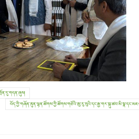
གྲོན་དུ་གདན་ཞུས།
བོད་ཀྱི་གཞོན་ནུན་ལྷན་ཚོགས་ཀྱི་ཚོགས་གཙོའི་ཨུ་རུ་སུའི་དང་རྒྱ་གར་སྐུ་ཚབ་མི་སྣ་དང་མ