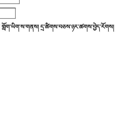
་། གློག་ཡིག་ས་གནས། དྲ་ཚིགས་བཅས་ཉར་ཚགས་བྱེད་རོགས།