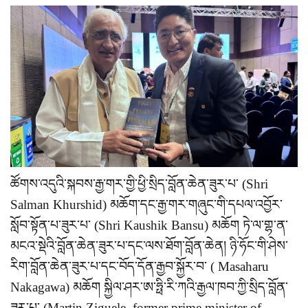
ཚོགས་འདུའི་སྐབས་རྒྱ་གར་གྱི་ཕྱི་སྲིད་བློན་ཆེན་ཟུར་པ་ (Shri
Salman Khurshid) མཆོག་དང་རྒྱ་གར་གཞུང་གི་དཔལ་འབྱོར་
སློབ་སྟོན་པ་ཟུར་པ་ (Shri Kaushik Bansu) མཆོག ཏེ་ལ་གྷ་ན་
མངའ་སྡེའི་བློན་ཆེན་ཟུར་པ་དང་ལས་ཐོག་བློན་ཆེན། ཉི་ཧོང་གི་ཤེས་
རིག་བློན་ཆེན་ཟུར་པ་དང་བོད་དོན་རྒྱབ་སྐྱོར་བ་ ( Masaharu
Nakagawa) མཆོག སྐྱིལ་ཤར་ཨ་ཧྥི་རི་ཀའི་རྒྱལ་ཁབ་ཀྱི་སྲིད་བློན་
ཟུར་པ་ (Martin Ziguele, former prime minister of