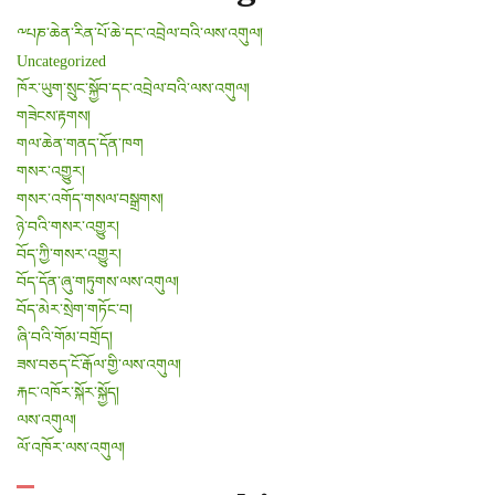
༸པཎ་ཆེན་རིན་པོ་ཆེ་དང་འབྲེལ་བའི་ལས་འགུལ།
Uncategorized
ཁོར་ཡུག་སྲུང་སྐྱོབ་དང་འབྲེལ་བའི་ལས་འགུལ།
གཟེངས་རྟགས།
གལ་ཆེན་གནད་དོན་ཁག
གསར་འགྱུར།
གསར་འགོད་གསལ་བསྒྲགས།
ཉེ་བའི་གསར་འགྱུར།
བོད་ཀྱི་གསར་འགྱུར།
བོད་དོན་ཞུ་གཏུགས་ལས་འགུལ།
བོད་མེར་སྲེག་གཏོང་བ།
ཞི་བའི་གོམ་བགྲོད།
ཟས་བཅད་ངོ་རྒོལ་གྱི་ལས་འགུལ།
རྐང་འཁོར་སྐོར་སྐྱོད།
ལས་འགུལ།
ལོ་འཁོར་ལས་འགུལ།