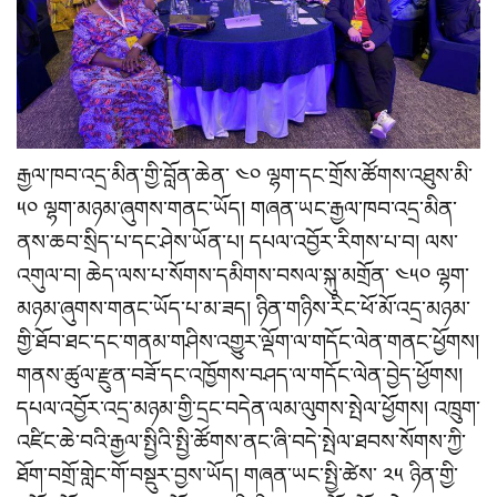
རྒྱལ་ཁབ་འདྲ་མིན་གྱི་བློན་ཆེན་ ༤༠ ལྷག་དང་གྲོས་ཚོགས་འཐུས་མི་
༥༠ ལྷག་མཉམ་ཞུགས་གནང་ཡོད། གཞན་ཡང་རྒྱལ་ཁབ་འདྲ་མིན་
ནས་ཆབ་སྲིད་པ་དང་ཤེས་ཡོན་པ། དཔལ་འབྱོར་རིགས་པ་བ། ལས་
འགུལ་བ། ཆེད་ལས་པ་སོགས་དམིགས་བསལ་སྐུ་མགྲོན་ ༤༥༠ ལྷག་
མཉམ་ཞུགས་གནང་ཡོད་པ་མ་ཟད། ཉིན་གཉིས་རིང་ཕོ་མོ་འདྲ་མཉམ་
གྱི་ཐོབ་ཐང་དང་གནམ་གཤིས་འགྱུར་ལྡོག་ལ་གདོང་ལེན་གནང་ཕྱོགས།
གནས་ཚུལ་རྫུན་བཟོ་དང་འཁྱོགས་བཤད་ལ་གདོང་ལེན་བྱེད་ཕྱོགས།
དཔལ་འབྱོར་འདྲ་མཉམ་གྱི་དྲང་བདེན་ལམ་ལུགས་སྤེལ་ཕྱོགས། འཁྲུག་
འཛིང་ཆེ་བའི་རྒྱལ་སྤྱིའི་སྤྱི་ཚོགས་ནང་ཞི་བདེ་སྤེལ་ཐབས་སོགས་ཀྱི་
ཐོག་བགྲོ་གླེང་གོ་བསྡུར་བྱས་ཡོད། གཞན་ཡང་སྤྱི་ཚེས་ ༢༥ ཉིན་གྱི་