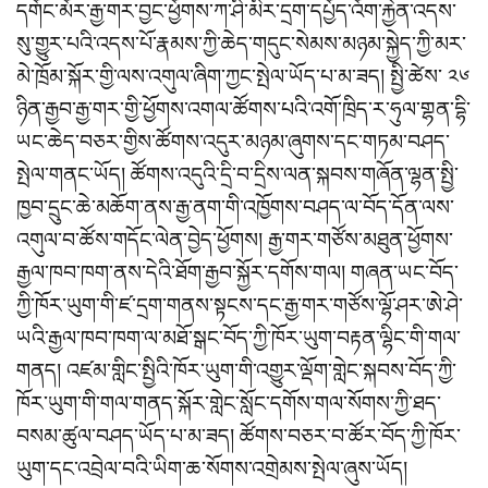
དགོང་མོར་རྒྱ་གར་བྱང་ཕྱོགས་ཀ་ཤི་མིར་དྲག་དཔྱོད་འོག་རྐྱེན་འདས་
སུ་གྱུར་པའི་འདས་པོ་རྣམས་ཀྱི་ཆེད་གདུང་སེམས་མཉམ་སྐྱེད་ཀྱི་མར་
མེ་ཁྲོམ་སྐོར་གྱི་ལས་འགུལ་ཞིག་ཀྱང་སྤེལ་ཡོད་པ་མ་ཟད། སྤྱི་ཚེས་ ༢༦
ཉིན་རྒྱབ་རྒྱ་གར་གྱི་ཕྱོགས་འགལ་ཚོགས་པའི་འགོ་ཁྲིད་ར་ཧུལ་གྷན་དྷི་
ཡང་ཆེད་བཅར་གྱིས་ཚོགས་འདུར་མཉམ་ཞུགས་དང་གཏམ་བཤད་
སྤེལ་གནང་ཡོད། ཚོགས་འདུའི་དྲི་བ་དྲིས་ལན་སྐབས་གཞོན་ལྷན་སྤྱི་
ཁྱབ་དྲུང་ཆེ་མཆོག་ནས་རྒྱ་ནག་གི་འཁྱོགས་བཤད་ལ་བོད་དོན་ལས་
འགུལ་བ་ཚོས་གདོང་ལེན་བྱེད་ཕྱོགས། རྒྱ་གར་གཙོས་མཐུན་ཕྱོགས་
རྒྱལ་ཁབ་ཁག་ནས་དེའི་ཐོག་རྒྱབ་སྐྱོར་དགོས་གལ། གཞན་ཡང་བོད་
ཀྱི་ཁོར་ཡུག་གི་ཛ་དྲག་གནས་སྟངས་དང་རྒྱ་གར་གཙོས་ལྷོ་ཤར་ཨེ་ཤེ་
ཡའི་རྒྱལ་ཁབ་ཁག་ལ་མཐོ་སྒང་བོད་ཀྱི་ཁོར་ཡུག་བརྟན་ལྷིང་གི་གལ་
གནད། འཛམ་གླིང་སྤྱིའི་ཁོར་ཡུག་གི་འགྱུར་ལྡོག་གླེང་སྐབས་བོད་ཀྱི་
ཁོར་ཡུག་གི་གལ་གནད་སྐོར་གླེང་སློང་དགོས་གལ་སོགས་ཀྱི་ཐད་
བསམ་ཚུལ་བཤད་ཡོད་པ་མ་ཟད། ཚོགས་བཅར་བ་ཚོར་བོད་ཀྱི་ཁོར་
ཡུག་དང་འབྲེལ་བའི་ཡིག་ཆ་སོགས་འགྲེམས་སྤེལ་ཞུས་ཡོད།