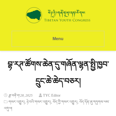
Menu
བྷ་རཊ་ཚོགས་ཆེན་དུ་གཞོན་ལྷན་སྤྱི་ཁྱབ་
དྲུང་ཆེ་ཆེད་བཅར།
ཟླ་བཞི་བ། 28, 2025
TYC Editor
,
,
,
གསར་འགྱུར།
ཉེ་བའི་གསར་འགྱུར།
བོད་ཀྱི་གསར་འགྱུར།
བོད་དོན་ཞུ་གཏུགས་ལས་
འགུལ།