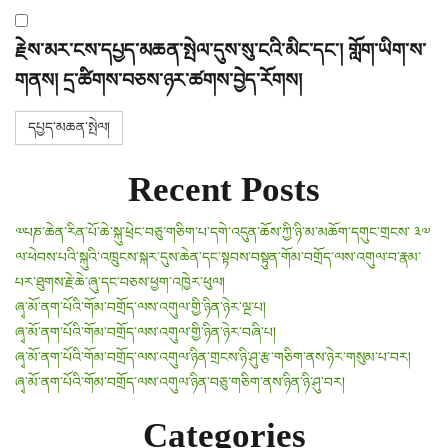
རྗེས་མར་ངས་དཔྱད་མཆན་སྤེལ་དུས་སུ་ངའི་མིང་དང་། གློག་ཡིག་ས་
གནས། དྲ་ཚིགས་བཅས་ཉར་ཚགས་བྱེད་རོགས།
Recent Posts
༧པཎ་ཆེན་རིན་པོ་ཆེ་སྐུ་ཕྲེང་བཅུ་གཅིག་པ་དགེ་འདུན་ཆོས་ཀྱི་ཉི་མ་མཆོག་དགུང་གྲངས་ ༣༧
ལ་ཕེབས་པའི་སྐུའི་འཁྲུངས་སྐར་དུས་ཆེན་དང་སྟབས་བསྟུན་གོམ་བགྲོད་ལས་འགུལ་བ་རྣམ་
པར་ཐུགས་རྗེ་ཆེ་ཞུ་དང་བཅས་ཕྱག་འཁྱེར་ཕུལ།
ཞྭ་མོ་ནག་པོའི་གོམ་བགྲོད་ལས་འགུལ་གྱི་ཉིན་ཉེར་ལྔ་པ།
ཞྭ་མོ་ནག་པོའི་གོམ་བགྲོད་ལས་འགུལ་གྱི་ཉིན་ཉེར་བཞི་པ།
ཞྭ་མོ་ནག་པོའི་གོམ་བགྲོད་ལས་འགུལ་ཉིན་གྲངས་ཉི་ཤུ་རྩ་གཅིག་ནས་ཉེར་གསུམ་པ་བར།
ཞྭ་མོ་ནག་པོའི་གོམ་བགྲོད་ལས་འགུལ་ཉིན་བཅུ་གཅིག་ནས་ཉིན་ཉི་ཤུ་བར།
Categories