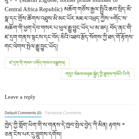
Central Africa Republic) མཆོག་གཙོས་རྒྱལ་སྤྱིའི་ཆབ་སྲིད་མི་
སྣ་དང་གྲོས་ཚོགས་འཐུས་མི་མང་པོར་མཇལ་འཕྲད་ཀྱིས་༧གོང་ས་
མཆོག་གི་ཕྱག་དེབ་གསར་པ་ཕུལ་རྒྱུ་བྱུང་ཡོད་པ་མ་ཟད། བོད་ནང་གི་
ཛ་དྲག་གནས་སྟངས་དང་བོད་མིའི་འཐབ་རྩོད་སོགས་ཀྱི་ཐད་གོ་རྟོགས་
གང་ལེགས་སྤེལ་རྒྱུ་བྱུང་ཡོད།
P
ཛ་དྲག་གི་གསར་འགོད་གསལ་བསྒྲགས།
o
གདུང་སེམས་མཉམ་སྐྱེད་ཀྱི་ཐུགས་གསོའི་ཡི་གེ
s
Leave a reply
t
n
Default Comments (0)
Facebook Comments
a
ཁྱེད་ཀྱི་གློག་ཡིག་གི་ས་གནས་དེ་ཁྱབ་སྤེལ་བྱེད་ཀི་མིན།
རྟགས
*
ཅན་ངེས་པར་དུ་བླུགས་དགོས།
v