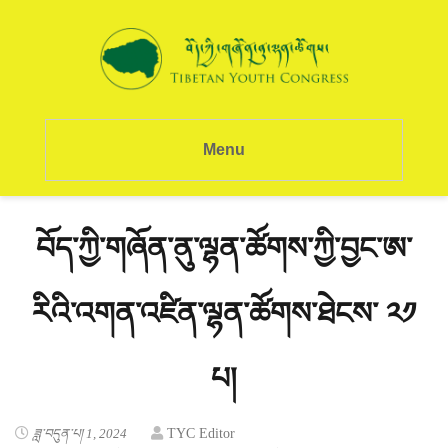
Menu
བོད་ཀྱི་གཞོན་ནུ་ལྷན་ཚོགས་ཀྱི་བྱང་ཨ་
རིའི་འགན་འཛིན་ལྷན་ཚོགས་ཐེངས་ ༢༡
པ།
ཟླ་བདུན་པ། 1, 2024
TYC Editor