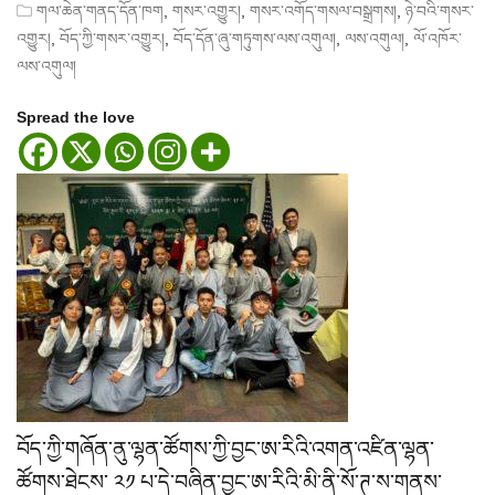
,
,
,
གལ་ཆེན་གནད་དོན་ཁག
གསར་འགྱུར།
གསར་འགོད་གསལ་བསྒྲགས།
ཉེ་བའི་གསར་
,
,
,
,
འགྱུར།
བོད་ཀྱི་གསར་འགྱུར།
བོད་དོན་ཞུ་གཏུགས་ལས་འགུལ།
ལས་འགུལ།
ལོ་འཁོར་
ལས་འགུལ།
Spread the love
བོད་ཀྱི་གཞོན་ནུ་ལྷན་ཚོགས་ཀྱི་བྱང་ཨ་རིའི་འགན་འཛིན་ལྷན་
ཚོགས་ཐེངས་ ༢༡ པ་དེ་བཞིན་བྱང་ཨ་རིའི་མི་ནི་སོ་ཊ་ས་གནས་