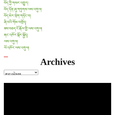
བོད་ཀྱི་གསར་འགྱུར།
བོད་དོན་ཞུ་གཏུགས་ལས་འགུལ།
བོད་མེར་སྲེག་གཏོང་བ།
ཞི་བའི་གོམ་བགྲོད།
ཟས་བཅད་ངོ་རྒོལ་གྱི་ལས་འགུལ།
རྐང་འཁོར་སྐོར་སྐྱོད།
ལས་འགུལ།
ལོ་འཁོར་ལས་འགུལ།
Archives
Archives