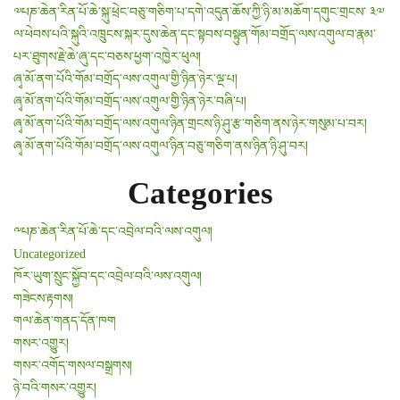
༧པཎ་ཆེན་རིན་པོ་ཆེ་སྐུ་ཕྲེང་བཅུ་གཅིག་པ་དགེ་འདུན་ཆོས་ཀྱི་ཉི་མ་མཆོག་དགུང་གྲངས་ ༣༧
ལ་ཕེབས་པའི་སྐུའི་འཁྲུངས་སྐར་དུས་ཆེན་དང་སྟབས་བསྟུན་གོམ་བགྲོད་ལས་འགུལ་བ་རྣམ་
པར་ཐུགས་རྗེ་ཆེ་ཞུ་དང་བཅས་ཕྱག་འཁྱེར་ཕུལ།
ཞྭ་མོ་ནག་པོའི་གོམ་བགྲོད་ལས་འགུལ་གྱི་ཉིན་ཉེར་ལྔ་པ།
ཞྭ་མོ་ནག་པོའི་གོམ་བགྲོད་ལས་འགུལ་གྱི་ཉིན་ཉེར་བཞི་པ།
ཞྭ་མོ་ནག་པོའི་གོམ་བགྲོད་ལས་འགུལ་ཉིན་གྲངས་ཉི་ཤུ་རྩ་གཅིག་ནས་ཉེར་གསུམ་པ་བར།
ཞྭ་མོ་ནག་པོའི་གོམ་བགྲོད་ལས་འགུལ་ཉིན་བཅུ་གཅིག་ནས་ཉིན་ཉི་ཤུ་བར།
Categories
༸པཎ་ཆེན་རིན་པོ་ཆེ་དང་འབྲེལ་བའི་ལས་འགུལ།
Uncategorized
ཁོར་ཡུག་སྲུང་སྐྱོབ་དང་འབྲེལ་བའི་ལས་འགུལ།
གཟེངས་རྟགས།
གལ་ཆེན་གནད་དོན་ཁག
གསར་འགྱུར།
གསར་འགོད་གསལ་བསྒྲགས།
ཉེ་བའི་གསར་འགྱུར།