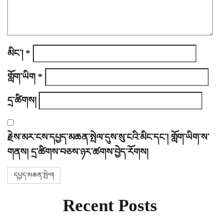
o
n
མིང་།
*
གློག་ཡིག
*
དྲ་ཚིགས།
རྗེས་མར་ངས་དཔྱད་མཆན་སྤེལ་དུས་སུ་ངའི་མིང་དང་། གློག་ཡིག་ས་
གནས། དྲ་ཚིགས་བཅས་ཉར་ཚགས་བྱེད་རོགས།
Recent Posts