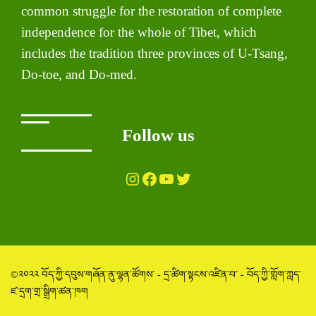
common struggle for the restoration of complete
independence for the whole of Tibet, which
includes the tradition three provinces of U-Tsang,
Do-toe, and Do-med.
Follow us
Instagram
Facebook
YouTube
Twitter
©༢༠༢༢ བོད་ཀྱི་དབུས་གཞོན་ནུ་ལྷན་ཚོགས་ - དྲ་ཚིག་སྟངས་འཛིན་བ་ - བོད་ཀྱི་གློག་ཀླད་
ཛ་དྲག་གྲ་སྒྲིག་ཚན་ཁག