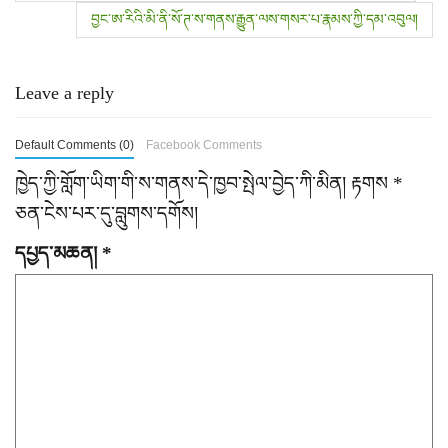
o
བྱང་ཨ་རིའི་མི་ནི་སོ་ཊ་ས་གནས་རྒྱུན་ལས་གསར་པ་རྣམས་ཀྱི་དམ་འབུལ།
s
Leave a reply
t
n
Default Comments (0)
Facebook Comments
a
ཁྱེད་ཀྱི་གློག་ཡིག་གི་ས་གནས་དེ་ཁྱབ་སྤེལ་བྱེད་ཀི་མིན།
རྟགས
*
ཅན་ངེས་པར་དུ་བླུགས་དགོས།
v
དཔྱད་མཆན།
*
i
g
a
t
i