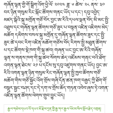
གཞོན་ལྷན་གྱི་གོ་སྒྲིག་འོག་ཕྱི་ལོ་ ༢༠༢༤ ཟླ་ ༦ ཚེས་ ༢༨ ནས་ ༣༠
བར་ཉིན་གསུམ་རིང་སྐོང་ཚོགས་གནང་ཡོད་པ་དང་། དབུ་འབྱེད་
མཛད་སྒོའི་སྐུ་མགྲོན་གཙོ་བོར་བྱང་ཨ་རིའི་དཔལ་ལྡན་བོད་མི་མང་སྤྱི་
འཐུས་དང་གཞོན་ལྷན་ཚོགས་གཙོ་ཟུར་པ་བསྟན་འཛིན་འཇིགས་མེད་
མཆོག དམིགས་བསལ་སྐུ་མགྲོན་དུ་གཞོན་ལྷན་ཚོགས་ཟུར་དང་སྤྱི་
ཟུར་ཚེ་དབང་རིག་འཛིན་མཆོག་གཙོས་བོད་རིགས་སྤྱི་མཐུན་ཚོགས་
པ་དང་ཚོགས་སྡེ་ཁག་གི་སྐུ་ཚབ། གཞན་ཡང་བྱང་ཨ་རིའི་གཞོན་
ལྷན་ས་གནས་ཁག་གི་སྐུ་ཚབ་སོགས་ཆེད་འཛོམས་གནང་བའི་ཐོག་
འགན་ལྷན་ཐེངས་ ༢༡ པ་དངོས་སུ་དབུ་འཛུགས་གནང་ཡོད། བྱང་ཨ་
རིའི་འགན་ལྷན་ཉིན་གསུམ་རིང་གཞོན་ལྷན་སྤྱི་ཁྱབ་ཚོགས་གཙོ་
མཆོག་གིས་གཙོ་སྐྱོང་འོག་གྲོས་གཞི་དོན་ཚན་ཁག་བརྒྱད་ཀྱི་ཐོག་གོ་
བསྡུར་སྦྱང་བཤད་དང་དེ་དག་ལ་གྲོས་ཆོད་གཏན་འབེབ་ཞུས་ཏེ་འགན་
འཛིན་ལྷན་ཚོགས་ལེགས་གྲུབ་བྱུང་ཡོད།
P
རྒྱལ་གཅེས་དཔའ་བོ་དཔའ་མོ་རྗེས་དྲན་གྱི་རྒྱ་གར་རྒྱལ་ཡོངས་སིལ་སྤོལ་རྩེད་འགྲན།