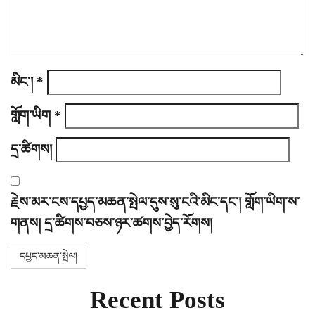
n
མིང་།
*
གློག་ཡིག
*
དྲ་ཚིགས།
རྗེས་མར་ངས་དཔྱད་མཆན་སྤེལ་དུས་སུ་ངའི་མིང་དང་། གློག་ཡིག་ས་
གནས། དྲ་ཚིགས་བཅས་ཉར་ཚགས་བྱེད་རོགས།
Recent Posts