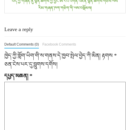
བོད་ཀྱི་གཞོན་ནུ་ལྷན་ཚོགས་ཀྱི་བྱང་ཨ་རིའི་འགན་འཛིན་ལྷན་ཚོགས་གཙོས་ལས་
s
རིམ་གཞན་ཁག་གཅིག་གི་ལས་བསྡོམས།
t
n
Leave a reply
a
Default Comments (0)
Facebook Comments
v
ཁྱེད་ཀྱི་གློག་ཡིག་གི་ས་གནས་དེ་ཁྱབ་སྤེལ་བྱེད་ཀི་མིན།
རྟགས
*
i
ཅན་ངེས་པར་དུ་བླུགས་དགོས།
g
དཔྱད་མཆན།
*
a
t
i
o