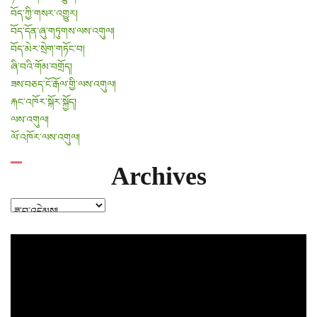
བོད་ཀྱི་གསར་འགྱུར།
བོད་དོན་ཞུ་གཏུགས་ལས་འགུལ།
བོད་མེར་སྲེག་གཏོང་བ།
ཞི་བའི་གོམ་བགྲོད།
ཟས་བཅད་ངོ་རྒོལ་གྱི་ལས་འགུལ།
རྐང་འཁོར་སྐོར་སྐྱོད།
ལས་འགུལ།
ལོ་འཁོར་ལས་འགུལ།
Archives
Archives