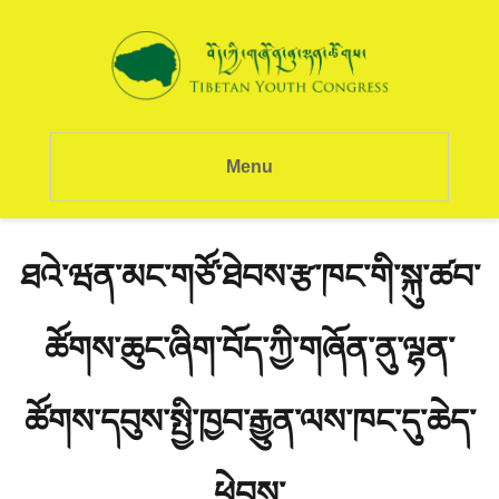
Menu
ཐའེ་ཝན་མང་གཙོ་ཐེབས་རྩ་ཁང་གི་སྐུ་ཚབ་
ཚོགས་ཆུང་ཞིག་བོད་ཀྱི་གཞོན་ནུ་ལྷན་
ཚོགས་དབུས་སྤྱི་ཁྱབ་རྒྱུན་ལས་ཁང་དུ་ཆེད་
ཕེབས་