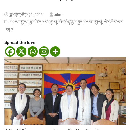
ཟླ་བཅུ་གཅིག་པ། 3, 2023
admin
,
,
,
གསར་འགྱུར།
ཉེ་བའི་གསར་འགྱུར།
བོད་དོན་ཞུ་གཏུགས་ལས་འགུལ།
ལོ་འཁོར་ལས་
འགུལ།
Spread the love