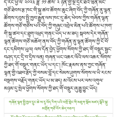
དེ་རིང་ཕྱི་ལོ་ ༢༠༢༣ ཟླ་ ༡༡ ཚེས་ ༢ ཉིན་གྱི་སྔ་དྲོར་ཐའེ་ཝན་མང་
གཙོ་ཐེབས་རྩ་ཁང་གི་སྐུ་ཚབ་ཚོགས་ཆུང་ཞིག་བོད་ཀྱི་གཞོན་ནུ་ལྷན་
ཚོགས་དབུས་སྤྱི་ཁྱབ་རྒྱུན་ལས་ཁང་དུ་ཆེད་ཕེབས་ཀྱིས་གཞོན་ལྷན་
ཚོགས་གཙོ་གཙོས་པའི་བོད་ཀྱི་གཞུང་འབྲེལ་མིན་པའི་ཚོགས་པ་ཁག་
གི་སྐུ་ཚབ་དང་ཐུག་འཕྲད་གནང་ཡོད་པ་མ་ཟད། སྐབས་དེར་གཞོན་
ལྷན་ཚོགས་གཙོ་མཆོག་ནས་བོད་ཀྱི་གཞོན་ནུ་ལྷན་ཚོགས་ཀྱི་ངོ་བོ་
དང་དམིགས་ཡུལ། ལས་དོན་བྱེད་ཕྱོགས་སོགས་ཀྱི་ཐད་གོ་བསྡུར་སྦྱང་
བཤད་དང་དྲི་བ་དྲིས་ལན། གཞན་ཡང་འཆར་ལོའི་ལས་འཆར་སོགས་
ཀྱི་ཐད་གོ་བསྡུར་གནང་ཡོད་པ་དང་། ཁོང་རྣམས་ནས་ཀྱང་གཞོན་
ལྷན་གྱི་འཐབ་རྩོད་ཀྱི་བསམ་བློ་དང་སེམས་ཤུགས་སོགས་ལ་ཡི་རངས་
བསྔགས་བརྗོད་གནང་ཡོད་པ་མ་ཟད། མ་འོངས་པར་ལས་འགུལ་
མཉམ་དུ་སྤེལ་ཕྱོགས་སོགས་ཀྱི་ཐད་གོ་བསྡུར་ཞུ་རྒྱུ་བྱུང་ཡོད།
P
གཞོན་ལྷན་སྤྱི་ཁྱབ་དྲུང་ཆེ་ས་རཱ་བོད་རིག་པའི་བགྲོ་གླེང་གི་མཇུག་སྡོམ་མཛད་སྒོའི་སྐུ་
མགྲོན་གཙོ་བོར་ཆེད་བཅར།
o