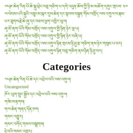
༧པཎ་ཆེན་རིན་པོ་ཆེ་སྐུ་ཕྲེང་བཅུ་གཅིག་པ་དགེ་འདུན་ཆོས་ཀྱི་ཉི་མ་མཆོག་དགུང་གྲངས་ ༣༧
ལ་ཕེབས་པའི་སྐུའི་འཁྲུངས་སྐར་དུས་ཆེན་དང་སྟབས་བསྟུན་གོམ་བགྲོད་ལས་འགུལ་བ་རྣམ་
པར་ཐུགས་རྗེ་ཆེ་ཞུ་དང་བཅས་ཕྱག་འཁྱེར་ཕུལ།
ཞྭ་མོ་ནག་པོའི་གོམ་བགྲོད་ལས་འགུལ་གྱི་ཉིན་ཉེར་ལྔ་པ།
ཞྭ་མོ་ནག་པོའི་གོམ་བགྲོད་ལས་འགུལ་གྱི་ཉིན་ཉེར་བཞི་པ།
ཞྭ་མོ་ནག་པོའི་གོམ་བགྲོད་ལས་འགུལ་ཉིན་གྲངས་ཉི་ཤུ་རྩ་གཅིག་ནས་ཉེར་གསུམ་པ་བར།
ཞྭ་མོ་ནག་པོའི་གོམ་བགྲོད་ལས་འགུལ་ཉིན་བཅུ་གཅིག་ནས་ཉིན་ཉི་ཤུ་བར།
Categories
༸པཎ་ཆེན་རིན་པོ་ཆེ་དང་འབྲེལ་བའི་ལས་འགུལ།
Uncategorized
ཁོར་ཡུག་སྲུང་སྐྱོབ་དང་འབྲེལ་བའི་ལས་འགུལ།
གཟེངས་རྟགས།
གལ་ཆེན་གནད་དོན་ཁག
གསར་འགྱུར།
གསར་འགོད་གསལ་བསྒྲགས།
ཉེ་བའི་གསར་འགྱུར།