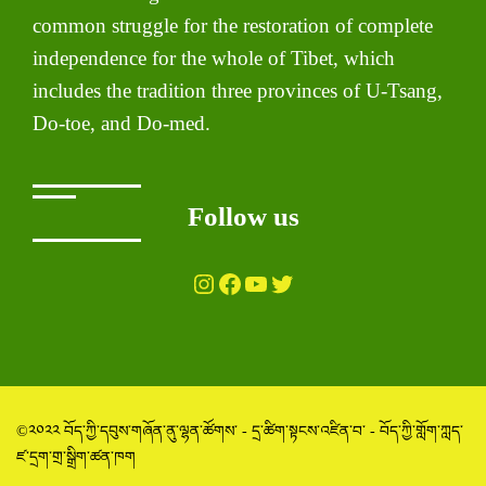
common struggle for the restoration of complete
independence for the whole of Tibet, which
includes the tradition three provinces of U-Tsang,
Do-toe, and Do-med.
Follow us
Instagram
Facebook
YouTube
Twitter
©༢༠༢༢ བོད་ཀྱི་དབུས་གཞོན་ནུ་ལྷན་ཚོགས་ - དྲ་ཚིག་སྟངས་འཛིན་བ་ - བོད་ཀྱི་གློག་ཀླད་
ཛ་དྲག་གྲ་སྒྲིག་ཚན་ཁག