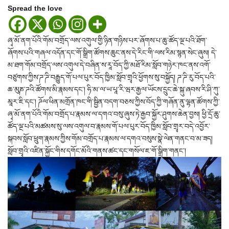
Spread the love
ཞྭ་མོ་ནག་པོའི་གོམ་བགྲོད་ལས་འགུལ་གྱི་ཉིན་གཉིས་པར་ཞོགས་པ་ཆུ་ཚོད་ལྔ་པའི་ཐོག་
ཞོགས་པའི་གཞལ་འདོན་དང་གོ་སྒྲིག་ཚོགས་ཆུང་ནས་དེ་རིང་གི་ལས་རིམ་སྙན་སེང་ཞུས། དེ་
མ་ཐག་གོམ་བགྲོད་ལས་འགུལ་དེ་བཞིན་ས་རཱ་བོད་ཀྱི་མཐོ་རིམ་སློབ་གཉེར་ཁང་ནས་འགོ་
བཙུགས་ཀྱིས་ཌ་ཌི་བརྒྱུད་གོ་པལ་པུར་བོད་ཁྱིམ་སློབ་གྲྭའི་ཕྱོགས་སུ་བསྐྱོད། ཌ་ཌི་རུ་བོད་པའི་
ཆ་མུཎ་ཌའི་ཚོགས་མི་རྣམས་དང་། ཧི་མ་ལ་ཡ་པཱ་རི་ཝར་རྒྱལ་ཡོངས་དྲུང་ཆེ་སྐུ་ཞབས་རི་ཤི་ཀུ་
མཱར་ཇི་དང་། ཌོལ་ཕིན་མགྲོན་ཁང་གི་སྦྱིན་བདག་བཅས་ཀྱིས་བོད་ཀྱི་གཞོན་ནུ་ལྷན་ཚོགས་ཀྱི་
ཞྭ་མོ་ནག་པོའི་གོམ་བགྲོད་པ་རྣམས་ལ་དགའ་བསུ་ཞུས་ཏེ་རྒྱབ་སྐྱོར་ཤུགས་ཆེན་བྱས། ཕྱི་དྲོ་ཆུ་
ཚོད་ལྔ་པའི་མཚམས་སུ་ལས་འགུལ་བ་རྣམས་གོ་པལ་པུར་བོད་ཁྱིམ་སློབ་གྲྭར་བདེ་འབྱོར་
སྐབས་སློབ་ཕྲུག་རྣམས་ཀྱིས་གོམ་བགྲོད་པ་རྣམས་ལ་དགའ་བསུས་སྣེ་ལེན་གནང་བ་མ་ཟད།
སློབ་གྲྭའི་འཛིན་སྐྱོང་གིས་དགོང་མོའི་གནས་ཚང་དང་གསོལ་ཇ་གོ་སྒྲིག་གནང་།