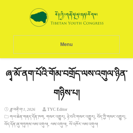
Menu
ཞྭ་མོ་ནག་པོའི་གོམ་བགྲོད་ལས་འགུལ་ཉིན་
གཉིས་པ།
ཟླ་བཞི་བ། 1, 2026
TYC Editor
,
,
,
,
གལ་ཆེན་གནད་དོན་ཁག
གསར་འགྱུར།
ཉེ་བའི་གསར་འགྱུར།
བོད་ཀྱི་གསར་འགྱུར།
,
,
བོད་དོན་ཞུ་གཏུགས་ལས་འགུལ།
ལས་འགུལ།
ལོ་འཁོར་ལས་འགུལ།