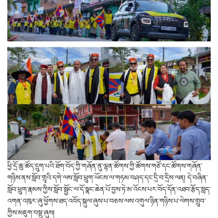
ཕྱི་དྲོ་ཆུ་ཚོད་དྲུག་པའི་ཐོག་བོད་ཀྱི་གཞོན་ནུ་ལྷན་ཚོགས་ཀྱི་ཚོགས་གཙོ་དང་ཚོགས་གཞོན་
གཉིས་ནས་སློབ་གྲྭའི་དགེ་ལས་སློབ་ཕྲུག་ཡོངས་ལ་གཏམ་བཤད་དང་དྲི་བ་དྲིས་ལན། དེ་བཞིན་
སློབ་ཕྲུག་རྣམས་ཀྱིས་སློབ་སྦྱོང་ལ་དོ་སྣང་ཆེན་པོ་བྱས་ཏེ་མ་འོངས་པར་བོད་དོན་འཐབ་རྩོད་སླད་
འགན་འཁུར་ཞུ་ཕྱོགས་ཐད་འབོད་སྐུལ་ཞུས་པ་བཅས་ལས་འགུལ་ཉིན་གཉིས་པ་ལེགས་གྲུབ་
ཀྱིས་མཇུག་བསྡུ་ཞུས།