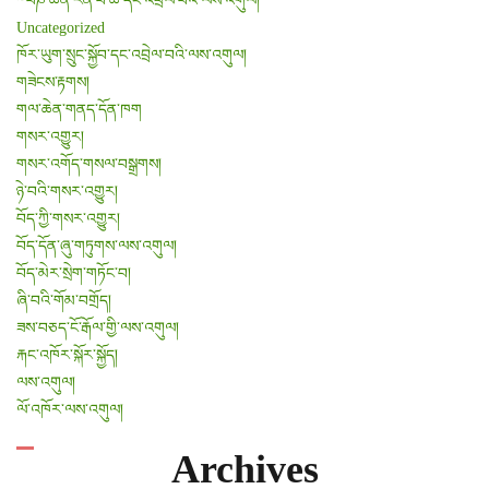
༸པཎ་ཆེན་རིན་པོ་ཆེ་དང་འབྲེལ་བའི་ལས་འགུལ།
t
Uncategorized
i
ཁོར་ཡུག་སྲུང་སྐྱོབ་དང་འབྲེལ་བའི་ལས་འགུལ།
གཟེངས་རྟགས།
o
གལ་ཆེན་གནད་དོན་ཁག
n
གསར་འགྱུར།
གསར་འགོད་གསལ་བསྒྲགས།
ཉེ་བའི་གསར་འགྱུར།
བོད་ཀྱི་གསར་འགྱུར།
བོད་དོན་ཞུ་གཏུགས་ལས་འགུལ།
བོད་མེར་སྲེག་གཏོང་བ།
ཞི་བའི་གོམ་བགྲོད།
ཟས་བཅད་ངོ་རྒོལ་གྱི་ལས་འགུལ།
རྐང་འཁོར་སྐོར་སྐྱོད།
ལས་འགུལ།
ལོ་འཁོར་ལས་འགུལ།
Archives