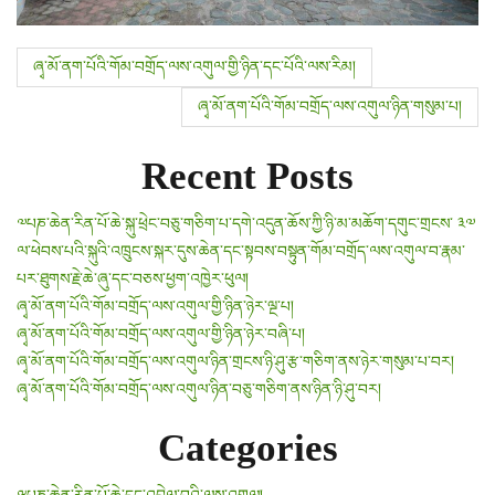
P
ཞྭ་མོ་ནག་པོའི་གོམ་བགྲོད་ལས་འགུལ་གྱི་ཉིན་དང་པོའི་ལས་རིམ།
o
ཞྭ་མོ་ནག་པོའི་གོམ་བགྲོད་ལས་འགུལ་ཉིན་གསུམ་པ།
s
Recent Posts
t
༧པཎ་ཆེན་རིན་པོ་ཆེ་སྐུ་ཕྲེང་བཅུ་གཅིག་པ་དགེ་འདུན་ཆོས་ཀྱི་ཉི་མ་མཆོག་དགུང་གྲངས་ ༣༧
n
ལ་ཕེབས་པའི་སྐུའི་འཁྲུངས་སྐར་དུས་ཆེན་དང་སྟབས་བསྟུན་གོམ་བགྲོད་ལས་འགུལ་བ་རྣམ་
a
པར་ཐུགས་རྗེ་ཆེ་ཞུ་དང་བཅས་ཕྱག་འཁྱེར་ཕུལ།
ཞྭ་མོ་ནག་པོའི་གོམ་བགྲོད་ལས་འགུལ་གྱི་ཉིན་ཉེར་ལྔ་པ།
v
ཞྭ་མོ་ནག་པོའི་གོམ་བགྲོད་ལས་འགུལ་གྱི་ཉིན་ཉེར་བཞི་པ།
ཞྭ་མོ་ནག་པོའི་གོམ་བགྲོད་ལས་འགུལ་ཉིན་གྲངས་ཉི་ཤུ་རྩ་གཅིག་ནས་ཉེར་གསུམ་པ་བར།
i
ཞྭ་མོ་ནག་པོའི་གོམ་བགྲོད་ལས་འགུལ་ཉིན་བཅུ་གཅིག་ནས་ཉིན་ཉི་ཤུ་བར།
g
Categories
a