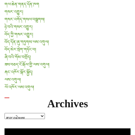
གལ་ཆེན་གནད་དོན་ཁག
གསར་འགྱུར།
གསར་འགོད་གསལ་བསྒྲགས།
ཉེ་བའི་གསར་འགྱུར།
བོད་ཀྱི་གསར་འགྱུར།
བོད་དོན་ཞུ་གཏུགས་ལས་འགུལ།
བོད་མེར་སྲེག་གཏོང་བ།
ཞི་བའི་གོམ་བགྲོད།
ཟས་བཅད་ངོ་རྒོལ་གྱི་ལས་འགུལ།
རྐང་འཁོར་སྐོར་སྐྱོད།
ལས་འགུལ།
ལོ་འཁོར་ལས་འགུལ།
Archives
Archives