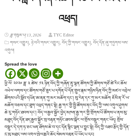
འཕྲད།
ཟླ་གསུམ་པ། 13, 2026
TYC Editor
,
,
,
གསར་འགྱུར།
ཉེ་བའི་གསར་འགྱུར།
བོད་ཀྱི་གསར་འགྱུར།
བོད་དོན་ཞུ་གཏུགས་ལས་
འགུལ།
Spread the love
ཕྱི་ལོ་ ༢༠༢༦ ཟླ་ ༣ ཚེས་ ༡༣ ཉིན་བོད་ཀྱི་གཞོན་ནུ་ལྷན་ཚོགས་ཀྱི་ཚོགས་གཙོ་ཚེ་རིང་ཆོས་
འཕེལ་ལགས་དང་ཚོགས་གཙོ་ཟུར་པ་དགོན་པོ་དོན་གྲུབ་རྣམ་གཉིས་ཧིན་བོད་ཀྱི་མཛའ་འབྲེལ་
ཚོགས་པའི་སློབ་དཔོན་ཨ་ནན་ཀུ་མར་མཆོག་དང་། སུ་རེན་དར་ཀུ་མར་མཆོག ཇོསི་ན་རོ་ཡ་
མཆོག་བཅས་དང་ཐུག་འཕྲད་གནང་སྟེ། རྒྱ་གར་གྱི་སྤྱི་ཚོགས་ནང་བོད་ཀྱི་ལས་འགུལ་ཤུགས་
ཆེ་རུ་གཏོང་ཐབས་དང་། བོད་ལ་རྒྱབ་སྐྱོར་བྱེད་མཁན་རྒྱ་གར་གྱི་གྲོགས་པོ་ཚོགས་པ་ནས་མུ་
མཐུད་བོད་དོན་ཐད་རྒྱབ་སྐྱོར་སྲ་བརྟན་གཏོང་ཐབས་སྐོར་ལ་གྲོས་བསྡུར་གནང་ཡོད། གྲོས་
བསྡུར་དེ་དག་ཧ་ཅང་ཕན་ཐོགས་ཆེ་བ་དང་དོན་སྙིང་ལྡན་པ་བྱུང་སྟེ། བོད་ཀྱི་འཐབ་རྩོད་གྱི་དོན་
དུ་མུ་མཐུད་ལས་འགུལ་སྤེལ་རྒྱུའི་ཆོད་སེམས་བརྟན་པོ་ཡོད་པ་དང།