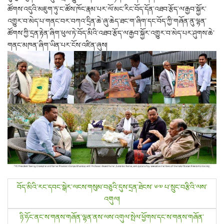
ཚོགས་འདུའི་མཇུག་ཏུ་ང་ཚོས་ཁོང་རྣམ་པར་ལོ་མང་རིང་བོད་དོན་འཐབ་རྩོད་ལ་རྒྱབ་སྐྱོར་
འགྱུར་བ་མེད་པ་གནང་བར་བཀའ་དྲིན་ཆེ་ཞུ་ཆེད་ཐང་ག་ཞིག་དང་བོད་ཀྱི་གཞོན་ནུ་ལྷན་
ཚོགས་ཀྱི་དྲན་རྟེན་ཞིག་ཕུལ་ཏེ་བོད་མིའི་འཐབ་རྩོད་ལ་རྒྱབ་སྐྱོར་འགྱུར་བ་མེད་པར་ཤུགས་ཆེ་
གནང་མཁན་ཞིག་ཡིན་པར་ངོས་འཛིན་ཞུས།
P
བོད་མིའི་རང་དབང་སྒེར་ལངས་གསུམ་བཅུའི་དུས་དྲན་ཐེངས་ ༦༧ པ་སྲུང་བརྩིའི་ལས་
འགུལ།
o
ཉི་ཧོང་ནང་ས་གནས་གཞོན་ལྷན་ནས་ལས་འགུལ་སྤེལ་ཕྱོགས་དང་ས་གནས་གཞོན་