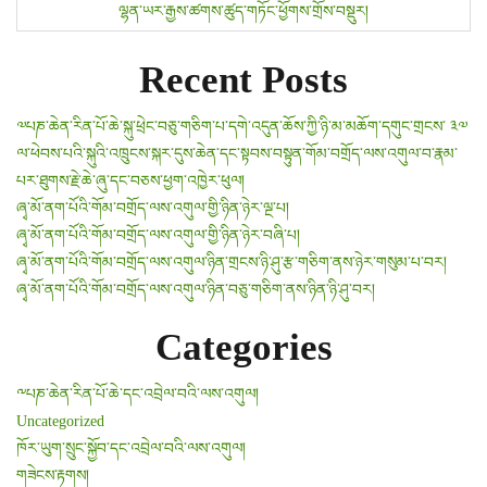
s
ལྷན་ཡར་རྒྱས་ཚགས་ཚུད་གཏོང་ཕྱོགས་གྲོས་བསྡུར།
t
Recent Posts
n
a
༧པཎ་ཆེན་རིན་པོ་ཆེ་སྐུ་ཕྲེང་བཅུ་གཅིག་པ་དགེ་འདུན་ཆོས་ཀྱི་ཉི་མ་མཆོག་དགུང་གྲངས་ ༣༧
ལ་ཕེབས་པའི་སྐུའི་འཁྲུངས་སྐར་དུས་ཆེན་དང་སྟབས་བསྟུན་གོམ་བགྲོད་ལས་འགུལ་བ་རྣམ་
v
པར་ཐུགས་རྗེ་ཆེ་ཞུ་དང་བཅས་ཕྱག་འཁྱེར་ཕུལ།
ཞྭ་མོ་ནག་པོའི་གོམ་བགྲོད་ལས་འགུལ་གྱི་ཉིན་ཉེར་ལྔ་པ།
i
ཞྭ་མོ་ནག་པོའི་གོམ་བགྲོད་ལས་འགུལ་གྱི་ཉིན་ཉེར་བཞི་པ།
g
ཞྭ་མོ་ནག་པོའི་གོམ་བགྲོད་ལས་འགུལ་ཉིན་གྲངས་ཉི་ཤུ་རྩ་གཅིག་ནས་ཉེར་གསུམ་པ་བར།
ཞྭ་མོ་ནག་པོའི་གོམ་བགྲོད་ལས་འགུལ་ཉིན་བཅུ་གཅིག་ནས་ཉིན་ཉི་ཤུ་བར།
a
Categories
t
i
༸པཎ་ཆེན་རིན་པོ་ཆེ་དང་འབྲེལ་བའི་ལས་འགུལ།
Uncategorized
o
ཁོར་ཡུག་སྲུང་སྐྱོབ་དང་འབྲེལ་བའི་ལས་འགུལ།
n
གཟེངས་རྟགས།