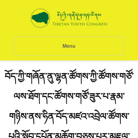
Menu
བོད་ཀྱི་གཞོན་ནུ་ལྷན་ཚོགས་ཀྱི་ཚོགས་གཙོ་
ལས་ཐོག་དང་ཚོགས་གཙོ་ཟུར་པ་རྣམ་
གཉིས་ནས་ཧིན་བོད་མཛའ་འབྲེལ་ཚོགས་
པའི་སློབ་དཔོན་མཆོག་བཅས་པར་མཇལ་