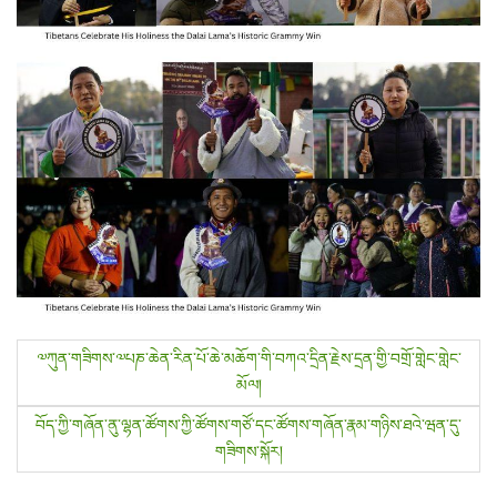
P
༧ཀུན་གཟིགས་༧པཎ་ཆེན་རིན་པོ་ཆེ་མཆོག་གི་བཀའ་དྲིན་རྗེས་དྲན་གྱི་བགྲོ་གླེང་གླེང་
མོལ།
o
བོད་ཀྱི་གཞོན་ནུ་ལྷན་ཚོགས་ཀྱི་ཚོགས་གཙོ་དང་ཚོགས་གཞོན་རྣམ་གཉིས་ཐའེ་ཝན་དུ་
s
གཟིགས་སྐོར།
t