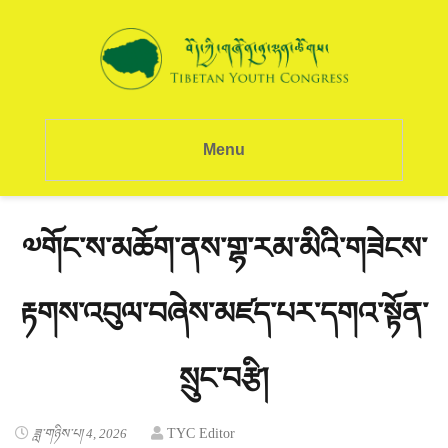
Menu
༧གོང་ས་མཆོག་ནས་གྷ་རམ་མིའི་གཟེངས་
རྟགས་འབུལ་བཞེས་མཛད་པར་དགའ་སྟོན་
སྲུང་བརྩི།
ཟླ་གཉིས་པ། 4, 2026
TYC Editor