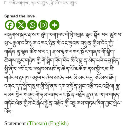
,
,
གཟེངས་རྟགས།
གསར་འགྱུར།
ཉེ་བའི་གསར་འགྱུར།
Spread the love
བཞུགས་སྒར་རྡ་ས་གཙུག་ལག་ཁང་གི་ཉེ་འགྲམ་རླང་སྐོར་བབ་ཚུགས་
སུ་༧རྒྱལ་བའི་ལྷག་དཀར་ཉིན་མོ་དང་སྟབས་བསྟུན་གྱིས་བོད་ཀྱི་
གཞོན་ནུ་ལྷན་ཚོགས་དང་། རྡ་ས་ལྷག་དཀར་སྒོར་གཞས་གོ་སྒྲིག་
ཚོགས་ཆུང་གཉིས་ཀྱི་གོ་སྒྲིག་འོག་བོད་མིའི་བླ་ན་མེད་པའི་དབུ་ཁྲིད་
སྤྱི་ནོར་༸གོང་ས་༧སྐྱབས་མགོན་ཆེན་པོ་མཆོག་ནས་གྷི་རམ་མི་
གཟེངས་རྟགས་འབུལ་བཞེས་མཛད་པར་མི་མང་འདུ་འཛོམས་ཐོག་
དགའ་དད་སྤྲོ་གསུམ་གྱི་སྒོ་ནས་དགའ་སྟོན་སྲུང་བརྩི་དང་འབྲེལ། རྒྱ་
དམར་སྲིད་གཞུང་གི་ཧམ་བཤད་དང་སྐྱོན་བརྗོད་རྫུན་མ་ལ་ཁ་གཏད་
གདོང་ལེན་གྱིས་ངོ་རྒོལ་སྐྱོན་བརྗོད་ཀྱི་བསྒྲགས་གཏམ་ཞིག་ཀྱང་སྤེལ་
ཡོད།
Statement
(Tibetan)
(English)