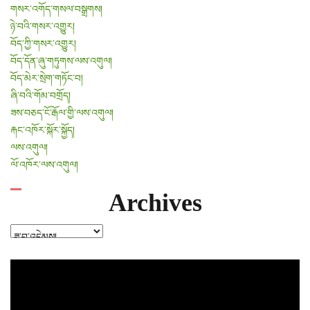
གསར་འགོད་གསལ་བསྒྲགས།
ཉེ་བའི་གསར་འགྱུར།
བོད་ཀྱི་གསར་འགྱུར།
བོད་དོན་ཞུ་གཏུགས་ལས་འགུལ།
བོད་མེར་སྲེག་གཏོང་བ།
ཞི་བའི་གོམ་བགྲོད།
ཟས་བཅད་ངོ་རྒོལ་གྱི་ལས་འགུལ།
རྐང་འཁོར་སྐོར་སྐྱོད།
ལས་འགུལ།
ལོ་འཁོར་ལས་འགུལ།
Archives
Archives