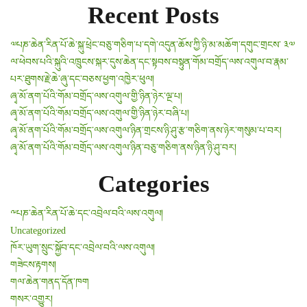
Recent Posts
n
a
༧པཎ་ཆེན་རིན་པོ་ཆེ་སྐུ་ཕྲེང་བཅུ་གཅིག་པ་དགེ་འདུན་ཆོས་ཀྱི་ཉི་མ་མཆོག་དགུང་གྲངས་ ༣༧
ལ་ཕེབས་པའི་སྐུའི་འཁྲུངས་སྐར་དུས་ཆེན་དང་སྟབས་བསྟུན་གོམ་བགྲོད་ལས་འགུལ་བ་རྣམ་
v
པར་ཐུགས་རྗེ་ཆེ་ཞུ་དང་བཅས་ཕྱག་འཁྱེར་ཕུལ།
ཞྭ་མོ་ནག་པོའི་གོམ་བགྲོད་ལས་འགུལ་གྱི་ཉིན་ཉེར་ལྔ་པ།
i
ཞྭ་མོ་ནག་པོའི་གོམ་བགྲོད་ལས་འགུལ་གྱི་ཉིན་ཉེར་བཞི་པ།
g
ཞྭ་མོ་ནག་པོའི་གོམ་བགྲོད་ལས་འགུལ་ཉིན་གྲངས་ཉི་ཤུ་རྩ་གཅིག་ནས་ཉེར་གསུམ་པ་བར།
ཞྭ་མོ་ནག་པོའི་གོམ་བགྲོད་ལས་འགུལ་ཉིན་བཅུ་གཅིག་ནས་ཉིན་ཉི་ཤུ་བར།
a
Categories
t
i
༸པཎ་ཆེན་རིན་པོ་ཆེ་དང་འབྲེལ་བའི་ལས་འགུལ།
Uncategorized
o
ཁོར་ཡུག་སྲུང་སྐྱོབ་དང་འབྲེལ་བའི་ལས་འགུལ།
n
གཟེངས་རྟགས།
གལ་ཆེན་གནད་དོན་ཁག
གསར་འགྱུར།