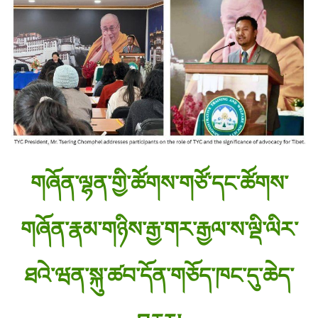
གཞོན་ལྷན་གྱི་ཚོགས་གཙོ་དང་ཚོགས་
གཞོན་རྣམ་གཉིས་རྒྱ་གར་རྒྱལ་ས་ལྡི་ལིར་
ཐའེ་ཝན་སྐུ་ཚབ་དོན་གཅོད་ཁང་དུ་ཆེད་