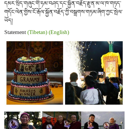
དམར་སྲིད་གཞུང་གི་ཧམ་བཤད་དང་སྐྱོན་བརྗོད་རྫུན་མ་ལ་ཁ་གཏད་
གདོང་ལེན་གྱིས་ངོ་རྒོལ་སྐྱོན་བརྗོད་ཀྱི་བསྒྲགས་གཏམ་ཞིག་ཀྱང་སྤེལ་
ཡོད།
Statement
(Tibetan)
(English)