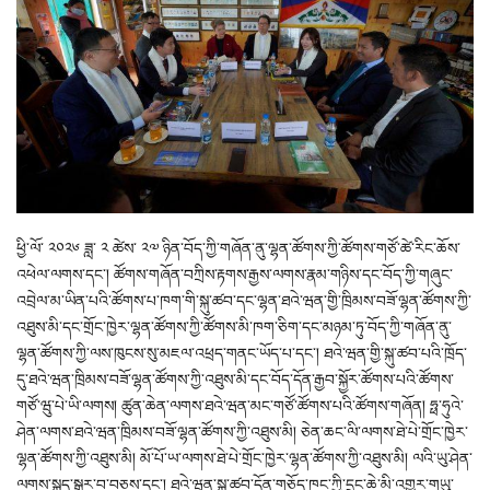
ཕྱི་ལོ་ ༢༠༢༦ ཟླ་ ༢ ཚེས་ ༢༧ ཉིན་བོད་ཀྱི་གཞོན་ནུ་ལྷན་ཚོགས་ཀྱི་ཚོགས་གཙོ་ཚེ་རིང་ཆོས་
འཕེལ་ལགས་དང་། ཚོགས་གཞོན་བཀྲིས་རྟགས་རྒྱས་ལགས་རྣམ་གཉིས་དང་བོད་ཀྱི་གཞུང་
འབྲེལ་མ་ཡིན་པའི་ཚོགས་པ་ཁག་གི་སྐུ་ཚབ་དང་ལྷན་ཐའེ་ཝན་གྱི་ཁྲིམས་བཟོ་ལྷན་ཚོགས་ཀྱི་
འཐུས་མི་དང་གྲོང་ཁྱེར་ལྷན་ཚོགས་ཀྱི་ཚོགས་མི་ཁག་ཅིག་དང་མཉམ་ཏུ་བོད་ཀྱི་གཞོན་ནུ་
ལྷན་ཚོགས་ཀྱི་ལས་ཁུངས་སུ་མཇལ་འཕྲད་གནང་ཡོད་པ་དང་། ཐའེ་ཝན་གྱི་སྐུ་ཚབ་པའི་ཁྲོད་
དུ་ཐའེ་ཝན་ཁྲིམས་བཟོ་ལྷན་ཚོགས་ཀྱི་འཐུས་མི་དང་བོད་དོན་རྒྱབ་སྐྱོར་ཚོགས་པའི་ཚོགས་
གཙོ་ཝུ་པེ་ཡི་ལགས། ཚུན་ཆེན་ལགས་ཐའེ་ཝན་མང་གཙོ་ཚོགས་པའི་ཚོགས་གཞོན། ཧྥ་ཧུའེ་
ཤེན་ལགས་ཐའེ་ཝན་ཁྲིམས་བཟོ་ལྷན་ཚོགས་ཀྱི་འཐུས་མི། ཅེན་ཆང་ལི་ལགས་ཐེ་པེ་གྲོང་ཁྱེར་
ལྷན་ཚོགས་ཀྱི་འཐུས་མི། མོ་པོ་ཡ་ལགས་ཐེ་པེ་གྲོང་ཁྱེར་ལྷན་ཚོགས་ཀྱི་འཐུས་མི། ལའི་ཡུ་ཤེན་
ལགས་སྐད་སྒྱུར་བ་བཅས་དང་། ཐའེ་ཝན་སྐུ་ཚབ་དོན་གཅོད་ཁང་ཀྱི་དྲུང་ཆེ་མི་འགྱུར་གཡུ་