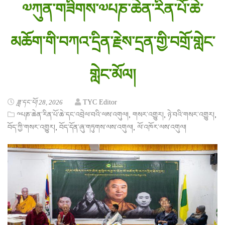
༧ཀུན་གཟིགས་༧པཎ་ཆེན་རིན་པོ་ཆེ་
མཆོག་གི་བཀའ་དྲིན་རྗེས་དྲན་གྱི་བགྲོ་གླེང་
གླེང་མོལ།
ཟླ་དང་པོ། 28, 2026
TYC Editor
,
,
,
༸པཎ་ཆེན་རིན་པོ་ཆེ་དང་འབྲེལ་བའི་ལས་འགུལ།
གསར་འགྱུར།
ཉེ་བའི་གསར་འགྱུར།
,
,
བོད་ཀྱི་གསར་འགྱུར།
བོད་དོན་ཞུ་གཏུགས་ལས་འགུལ།
ལོ་འཁོར་ལས་འགུལ།