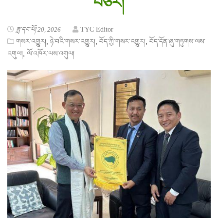
བཅར།
ཟླ་དང་པོ། 20, 2026
TYC Editor
,
,
,
གསར་འགྱུར།
ཉེ་བའི་གསར་འགྱུར།
བོད་ཀྱི་གསར་འགྱུར།
བོད་དོན་ཞུ་གཏུགས་ལས་
,
འགུལ།
ལོ་འཁོར་ལས་འགུལ།