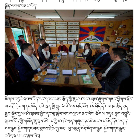
སྒྲོན་ལགས་བཅས་ཡོད།
ཚོགས་འདུའི་སྐབས་བོད་རང་དབང་འཐབ་རྩོད་ཀྱི་ནུས་པ་དང་མཉམ་ཞུགས་གནང་ཕྱོགས་སྐོར་
ལ་བགྲོ་གླེང་གནང་ཡོད། ཐའེ་ཝན་གྱི་སྐུ་ཚབ་ཚོགས་པའི་ངོས་ནས་བོད་དོན་འཐབ་རྩོོད་ཐད་
རྒྱབ་སྐྱོར་བྱས་པའི་ཉམས་མྱོང་དང་ལྟ་ཚུལ་ཡང་གསུང་གནང་ཡོད། ཚོགས་འདུ་མཇུག་བསྡུའི་
སྐབས་བོད་ཀྱི་གཞོན་ནུ་ལྷན་ཚོགས་ཀྱིས་ཐའེ་ཝན་གཞུང་དང་མི་མང་ནས་བོད་དོན་ཐད་ད་
བར་རྒྱབ་སྐྱོར་གནང་བར་ཐུགས་རྗེ་ཆེ་ཞུ་དང་། མུ་མཐུད་བོད་དོན་ལ་རྒྱབ་སྐྱོར་གནང་རྒྱུར་
འབོད་སྐུལ་ཡང་ཞུས་ཡོད།