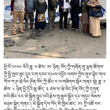
ཕྱི་ལོ་༢༠༢༦ ལོའི་ཟླ ་༡ ཚེས་ ༡༠ ཉིན། བོད་ཀྱི་གཞོན་ནུ་ལྷན་ཚོགས་
ཀྱི་སྤྱི་ཁྱབ་ཟུང་དྲུང་ངག་དབང་དཔལ་འབྱོར་ལགས་ཀྱིས་ནུབ་བྷེང་གལ་
ཀོལ་ཀ་ཊ་ཝེ་ལིང་ཊོན་བོད་ཀྱི་ཚོང་ར་ལ་གཟིགས་སྐོར་གནང་སྟེ། ཟླ་ ༡
ཚེས་ ༨ ཉིན་ཕྱི་དྲོའི་ཆུ་ཚོད་ ༣ ཙམ་ལ་ཝེ་ལིང་ཊོན་བོད་ཀྱི་དགུན་
ཁའི་ཚོང་རར་མེ་སྐྱོན་བྱུང་བའི་རྗེས་སུ་རྒྱབ་སྐྱོར་དང་གདུང་སེམས་
མཉམ་སྐྱེད་གནང་། མེ་སྐྱོན་དེས་བོད་མི་ཁྱིམ་ཚང་ ༡༢ ཀྱི་འཚོ་བར་