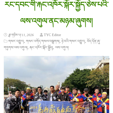
རང་དབང་གི་རྐང་འཁོར་སྐོར་སྐྱོད་ཅེས་པའི་
ལས་འགུལ་ནང་མཉམ་ཞུགས།
ཟླ་གཉིས་པ། 11, 2026
TYC Editor
,
,
,
གསར་འགྱུར།
གསར་འགོད་གསལ་བསྒྲགས།
ཉེ་བའི་གསར་འགྱུར།
བོད་དོན་ཞུ་
,
,
གཏུགས་ལས་འགུལ།
རྐང་འཁོར་སྐོར་སྐྱོད།
ལས་འགུལ།