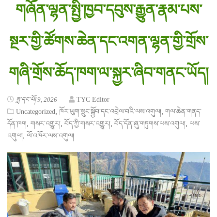
གཞོན་ལྷན་སྤྱི་ཁྱབ་དབུས་རྒྱུན་རྣམ་པས་
སྔར་གྱི་ཚོགས་ཆེན་དང་འགན་ལྷན་གྱི་གྲོས་
གཞི་གྲོས་ཆོད་ཁག་ལ་སྐྱར་ཞིབ་གནང་ཡོད།
ཟླ་དང་པོ། 9, 2026
TYC Editor
,
,
Uncategorized
ཁོར་ཡུག་སྲུང་སྐྱོབ་དང་འབྲེལ་བའི་ལས་འགུལ།
གལ་ཆེན་གནད་
,
,
,
,
དོན་ཁག
གསར་འགྱུར།
བོད་ཀྱི་གསར་འགྱུར།
བོད་དོན་ཞུ་གཏུགས་ལས་འགུལ།
ལས་
,
འགུལ།
ལོ་འཁོར་ལས་འགུལ།