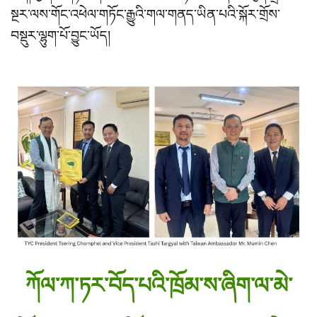
སྔར་ལས་གོང་འཕེལ་གཏོང་རྒྱུའི་གལ་གནད་ཡིན་པའི་སྐོར་གྲོས་
བསྡུར་ལྷུག་པོ་བྱུང་ཡོད།
ཀོལ་ཀ་ཏར་བོད་པའི་ཁྲོམ་ས་ཞིག་ལ་མེ་