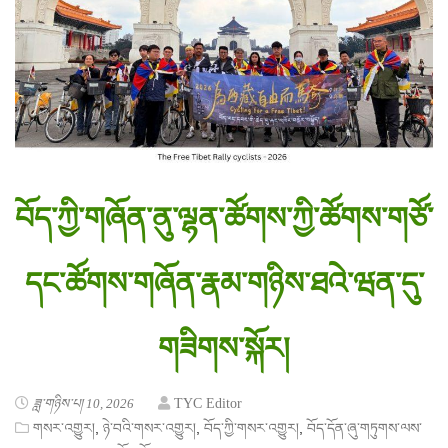
བོད་ཀྱི་གཞོན་ནུ་ལྷན་ཚོགས་ཀྱི་ཚོགས་གཙོ་
དང་ཚོགས་གཞོན་རྣམ་གཉིས་ཐའེ་ཝན་དུ་
གཟིགས་སྐོར།
ཟླ་གཉིས་པ། 10, 2026
TYC Editor
,
,
,
གསར་འགྱུར།
ཉེ་བའི་གསར་འགྱུར།
བོད་ཀྱི་གསར་འགྱུར།
བོད་དོན་ཞུ་གཏུགས་ལས་