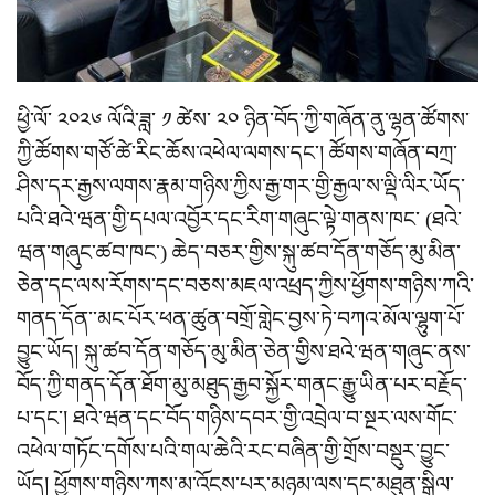
ཕྱི་ལོ་ ༢༠༢༦ ལོའི་ཟླ་ ༡ ཚེས་ ༢༠ ཉིན་བོད་ཀྱི་གཞོན་ནུ་ལྷན་ཚོགས་
ཀྱི་ཚོགས་གཙོ་ཚེ་རིང་ཆོས་འཕེལ་ལགས་དང་། ཚོགས་གཞོན་བཀྲ་
ཤིས་དར་རྒྱས་ལགས་རྣམ་གཉིས་ཀྱིས་རྒྱ་གར་གྱི་རྒྱལ་ས་ལྡི་ལིར་ཡོད་
པའི་ཐའེ་ཝན་གྱི་དཔལ་འབྱོར་དང་རིག་གཞུང་ལྟེ་གནས་ཁང་ (ཐའེ་
ཝན་གཞུང་ཚབ་ཁང་) ཆེད་བཅར་གྱིས་སྐུ་ཚབ་དོན་གཅོད་མུ་མིན་
ཅེན་དང་ལས་རོགས་དང་བཅས་མཇལ་འཕྲད་ཀྱིས་ཕྱོགས་གཉིས་ཀའི་
གནད་དོན་་མང་པོར་ཕན་ཚུན་བགྲོ་གླེང་བྱས་ཏེ་བཀའ་མོལ་ལྷུག་པོ་
བྱུང་ཡོད། སྐུ་ཚབ་དོན་གཅོད་མུ་མིན་ཅེན་གྱིས་ཐའེ་ཝན་གཞུང་ནས་
བོད་ཀྱི་གནད་དོན་ཐོག་མུ་མཐུད་རྒྱབ་སྐྱོར་གནང་རྒྱུ་ཡིན་པར་བརྗོད་
པ་དང་། ཐའེ་ཝན་དང་བོད་གཉིས་དབར་གྱི་འབྲེལ་བ་སྔར་ལས་གོང་
འཕེལ་གཏོང་དགོས་པའི་གལ་ཆེའི་རང་བཞིན་གྱི་གྲོས་བསྡུར་བྱུང་
ཡོད། ཕྱོགས་གཉིས་ཀས་མ་འོངས་པར་མཉམ་ལས་དང་མཐུན་སྒྲིལ་