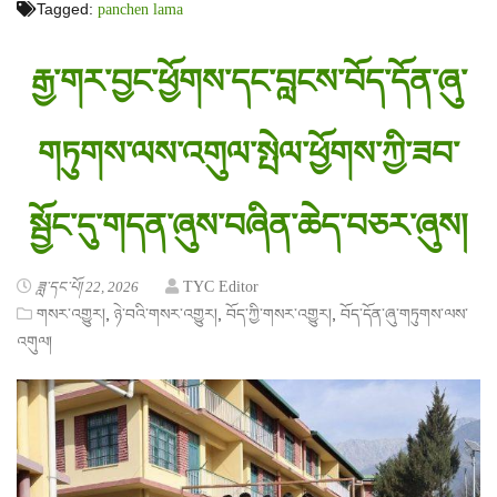
Tagged:
panchen lama
རྒྱ་གར་བྱང་ཕྱོགས་དང་བླངས་བོད་དོན་ཞུ་
གཏུགས་ལས་འགུལ་སྤེལ་ཕྱོགས་ཀྱི་ཟབ་
སྦྱོང་དུ་གདན་ཞུས་བཞིན་ཆེད་བཅར་ཞུས།
ཟླ་དང་པོ། 22, 2026
TYC Editor
,
,
,
གསར་འགྱུར།
ཉེ་བའི་གསར་འགྱུར།
བོད་ཀྱི་གསར་འགྱུར།
བོད་དོན་ཞུ་གཏུགས་ལས་
འགུལ།