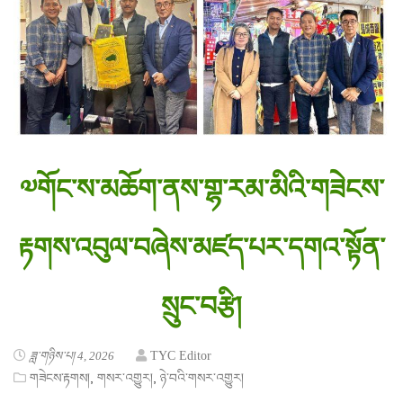
༧གོང་ས་མཆོག་ནས་གྷ་རམ་མིའི་གཟེངས་
རྟགས་འབུལ་བཞེས་མཛད་པར་དགའ་སྟོན་
སྲུང་བརྩི།
ཟླ་གཉིས་པ། 4, 2026
TYC Editor
,
,
གཟེངས་རྟགས།
གསར་འགྱུར།
ཉེ་བའི་གསར་འགྱུར།