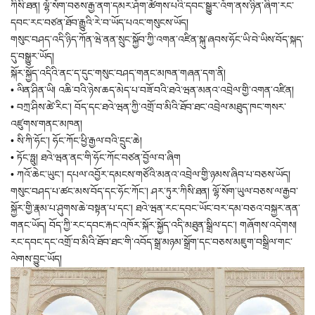
ཀིསི་ཐན། ལྷོ་སོག་བཅས་རྒྱ་ནག་དམར་ཤོག་ཚོགས་པའི་དབང་སྒྱུར་འོག་ནས་ཉིན་ཞིག་རང་
དབང་རང་བཙན་ཐོབ་རྒྱུའི་རེ་བ་ཡོད་པའང་གསུངས་ཡོད།
གསུང་བཤད་འདི་ཉིད་ཀོན་ཝེ་ནན་སྲུང་སྐྱོབ་ཀྱི་འགན་འཛིན་སྐུ་ཞབས་ཧོང་ཡི་བེ་ཡིས་བོད་སྐད་
དུ་བསྒྱུར་ཡོད།
སྐོར་སྐྱོད་འདིའི་ནང་ད་དུང་གསུང་བཤད་གནང་མཁན་གཞན་དག་ནི།
• ལིན་ཤིན་ཡི། འཆི་བའི་ཉེས་ཆད་མེད་པ་བཟོ་བའི་ཐའེ་ཝན་མནའ་འབྲེལ་གྱི་འགན་འཛིན།
• བཀྲ་ཤིས་ཚེ་རིང་། བོད་དང་ཐའེ་ཝན་ཀྱི་འགྲོ་བ་མིའི་ཐོབ་ཐང་འབྲེལ་མཐུད་ཁང་གསར་
འཛུགས་གནང་མཁན།
• སི་ཀི་ཧོང་། ཧོང་ཀོང་ཕྱི་རྒྱལ་བའི་དྲུང་ཆེ།
• ཏོང་ཧྥུ། ཐའེ་ཝན་ནང་གི་ཧོང་ཀོང་བཙན་བྱོལ་བ་ཞིག
• ཀའོ་ཆེང་ཡུང་། དཔལ་འབྱོར་དམངས་གཙོའི་མནའ་འབྲེལ་གྱི་ཉམས་ཞིབ་པ་བཅས་ཡོད།
གསུང་བཤད་པ་ཚང་མས་བོད་དང་ཧོང་ཀོང་། ཤར་ཏུར་ཀིསི་ཐན། ལྷོ་སོག་ཡུལ་བཅས་ལ་རྒྱབ་
སྐྱོར་གྱི་རྣམ་པ་ཤུགས་ཆེ་བསྟན་པ་དང་། ཐའེ་ཝན་རང་དབང་ཡོང་བར་དམ་བཅའ་བསྐྱར་ནན་
གནང་ཡོད། བོད་ཀྱི་རང་དབང་རྐང་འཁོར་སྐོར་སྐྱོད་འདི་མཐུན་སྒྲིལ་དང་། གཞོགས་འདེགས།
རང་དབང་དང་འགྲོ་བ་མིའི་ཐོབ་ཐང་གི་འབོད་སྒྲ་མཉམ་སྒྲོག་དང་བཅས་མཇུག་བསྒྲིལ་གང་
ལེགས་བྱུང་ཡོད།