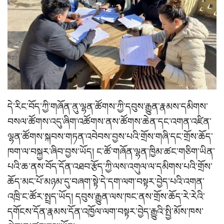
དེ་རིང་བོད་ཀྱི་གཞོན་ནུ་ལྷན་ཚོགས་ཀྱི་དབུས་རྒྱུན་རྣམས་དམིགས་
བསལ་ཚོགས་འདུ་ཞིག་འཚོགས་ནས་ཚོགས་ཆེན་དང་འགན་འཛིན་
ལྷན་ཚོགས་སྐབས་གཏན་འབེབས་བྱས་པའི་གྲོས་གཞི་དང་གྲོས་ཆོད་
ཁག་ལ་བསྐྱར་ཞིབ་བྱས་ཡོད། ང་ཚོ་གཞོན་ལྷན་ཁྱིམ་ཚང་གཅིག་ཡིན་
པའི་ཆ་ནས་བོད་དོན་འཐབ་རྩོད་ཀྱི་ལས་འགུལ་ལ་དམིགས་པའི་གྲོས་
ཆོད་མང་པོ་མཉམ་དུ་བཞག་སྟེ་དེ་དག་ལག་བསྟར་བྱེད་པའི་འགན་
འཁྲི་ང་ཚོར་སྤྲད་ཡོད། དབུས་རྒྱུན་ལས་ཁང་ནས་གྲོས་ཆོད་རེ་རེའི་
དགོངས་དོན་རྣམས་དོན་འཁྱོལ་ལག་བསྟར་བྱེད་རྒྱུའི་སྤྱི་མོས་ཁས་