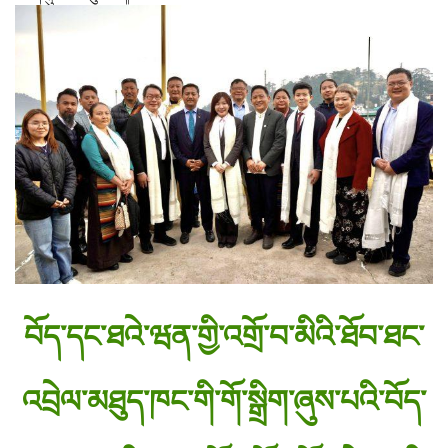
བོད་དང་ཐའེ་ཝན་གྱི་འགྲོ་བ་མིའི་ཐོབ་ཐང་
འབྲེལ་མཐུད་ཁང་གི་གོ་སྒྲིག་ཞུས་པའི་བོད་