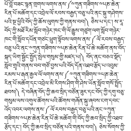
པོ་བློ་བཟང་སྙན་གྲགས་ལགས་ནས་༼༸ཀུན་གཟིགས་༸པཎ་ཆེན་
རིན་པོ་མཆོག་དང་འབྲེལ་ལོ་རབས་བརྒྱད་བཅུ་པའི་ནང་སྐུ་གཤེགས་
པའི་སྔ་ཕྱིའི་བོད་ཀྱི་ཆོས་ལུགས་ཀྱི་གནས་བབ།༽ ཅེེས་པ་དང་། ས་རཱ་
བོད་ཀྱི་མཐོ་རིམ་སློབ་གཉེར་ཁང་གི་ལོ་རྒྱུས་གཙུག་ལག་སློབ་གཉེར་
ཁང་གི་སློབ་དཔོན་གཙང་ཕྲུག་སྟོབས་ལགས་ནས་༼ ལོ་རབས་བརྒྱད་
བཅུ་པའི་ནང་༸ཀུན་གཟིགས་༸པཎ་ཆེན་རིན་པོ་ཆེ་མཆོག་ནས་བོད་
སྐད་ཡིག་སྦྱོང་སྤྱོད་སྤེལ་གསུམ་གྱི་མཛད་པ།༽ བོད་ནང་བཅའ་སྡོད་
སློབ་གྲྭའི་གནས་བབ་གཙོ་བྱས་པའི་བོད་དོན་འཐབ་རྩོད་པ་འབུམ་
རམས་པ་རྒན་རྒྱལ་ལོ་ལགས་ནས་༼ ༸ཀུན་གཟིགས་༸པཎ་ཆེན་
རིན་པོ་མཆོག་དང་འབྲེལ་མི་རིགས་ཤིག་གི་ཤེས་ཡོན་སློབ་གསོ་སྤྲོད་
ཐབས།༽ དེ་བཞིན་བོད་ཀྱི་ཆབ་སྲིད་བཙོན་ཟུར་དང་བོད་ཀྱི་དགུ་བཅུ་
གསུམ་ལས་འགུལ་ཚོགས་པའི་ཚོགས་གཞོན་སྐུ་ཞབས་ངག་དབང་
འོད་འབར་ལགས་ནས་༼ ལོ་རབས་བརྒྱད་བཅུ་པའི་ནང་༸ཀུན་
གཟིགས་༸པཎ་ཆེན་རིན་པོ་ཆེ་མཆོག་གི་བོད་ཀྱི་ཆབ་སྲིད་ཀྱི་འཐབ་
རྩོད་དང་། བོད་ཀྱི་ཆབ་སྲིད་བཙོན་པའི་གནས་བབ།༽ ཅེས་སོགས་ཀྱི་