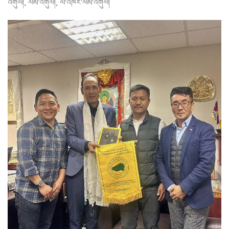
,
,
འགུལ།
ལས་འགུལ།
ལོ་འཁོར་ལས་འགུལ།