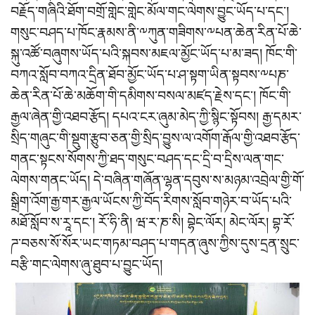
བརྗོད་གཞིའི་ཐོག་བགྲོ་གླེང་གླེང་མོལ་གང་ལེགས་བྱུང་ཡོད་པ་དང་།
གསུང་བཤད་པ་ཁོང་རྣམས་ནི་༸ཀུན་གཟིགས་༸པན་ཆེན་རིན་པོ་ཆེ་
སྐུ་འཚོ་བཞུགས་ཡོད་པའི་སྐབས་མཇལ་མྱོང་ཡོད་པ་མ་ཟད། ཁོང་གི་
བཀའ་སློབ་བཀའ་དྲིན་ཐོབ་མྱོང་ཡོད་པ་ཤ་སྟག་ཡིན་སྟབས་༸པཎ་
ཆེན་རིན་པོ་ཆེ་མཆོག་གི་དམིགས་བསལ་མཛད་རྗེས་དང་། ཁོང་གི་
རྒྱལ་ཞེན་གྱི་འཐབ་རྩོད། དཔའ་ངར་ཞུམ་མེད་ཀྱི་སྙིང་སྟོབས། རྒྱ་དམར་
སྲིད་གཞུང་གི་སྡུག་རྩུབ་ཅན་གྱི་སྲིད་བྱུས་ལ་འགོག་རྒོལ་གྱི་འཐབ་རྩོད་
གནང་སྟངས་སོགས་ཀྱི་ཐད་གསུང་བཤད་དང་དྲི་བ་དྲིས་ལན་གང་
ལེགས་གནང་ཡོད། དེ་བཞིན་གཞོན་ལྷན་དབུས་ས་མཉམ་འབྲེལ་གྱི་གོ་
སྒྲིག་འོག་རྒྱ་གར་རྒྱལ་ཡོངས་ཀྱི་བོད་རིགས་སློབ་གཉེར་བ་ཡོད་པའི་
མཐོ་སློབ་ས་རཱ་དང་། རོ་ཧི་ནི། ཝ་ར་ཎ་སི། བྷེང་ལོར། མེང་ལོར། བྷ་རོ་
ཌ་བཅས་སོ་སོར་ཡང་གཏམ་བཤད་པ་གདན་ཞུས་ཀྱིས་དུས་དྲན་སྲུང་
བརྩི་གང་ལེགས་ཞུ་ཐུབ་པ་བྱུང་ཡོད།