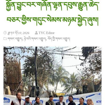
སྐྱོན་བྱུང་བར་གཞོན་ལྷན་དབུས་རྒྱུན་ཆེད་
བཅར་གྱིས་གདུང་སེམས་མཉམ་སྐྱེད་ཞུས།
ཟླ་དང་པོ། 10, 2026
TYC Editor
,
,
གསར་འགྱུར།
ཉེ་བའི་གསར་འགྱུར།
བོད་ཀྱི་གསར་འགྱུར།