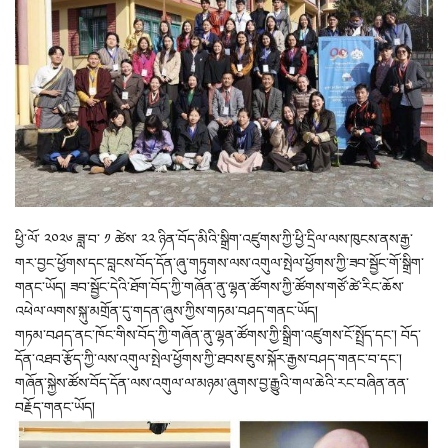
ཕྱི་ལོ་ ༢༠༢༦ ཟླ་བ་ ༡ ཚེས་ ༢༢ ཉིན་བོད་མིའི་སྒྲིག་འཛུགས་ཀྱི་ཕྱི་དྲིལ་ལས་ཁུངས་ནས་རྒྱ་
གར་བྱང་ཕྱོགས་དང་བླངས་བོད་དོན་ཞུ་གཏུགས་ལས་འགུལ་སྤེལ་ཕྱོགས་ཀྱི་ཟབ་སྦྱོང་གོ་སྒྲིག་
གནང་ཡོད། ཟབ་སྦྱོང་དེའི་ཐོག་བོད་ཀྱི་གཞོན་ནུ་ལྷན་ཚོགས་ཀྱི་ཚོགས་གཙོ་ཚེ་རིང་ཆོས་
འཕེལ་ལགས་སྐུ་མགྲོན་དུ་གདན་ཞུས་ཀྱིས་གཏམ་བཤད་གནང་ཡོད།
གཏམ་བཤད་ནང་ཁོང་གིས་བོད་ཀྱི་གཞོན་ནུ་ལྷན་ཚོགས་ཀྱི་སྒྲིག་འཛུགས་ངོ་སྤྲོད་དང་། བོད་
དོན་འཐབ་རྩོད་ཀྱི་ལས་འགུལ་སྤེལ་ཕྱོགས་ཀྱི་ཐབས་ཇུས་སྐོར་རྒྱས་བཤད་གནང་བ་དང་།
གཞོན་སྐྱེས་ཚོས་བོད་དོན་ལས་འགུལ་ལ་མཉམ་ཞུགས་བྱ་རྒྱུའི་གལ་ཆེའི་རང་བཞིན་ནན་
བརྗོད་གནང་ཡོད།