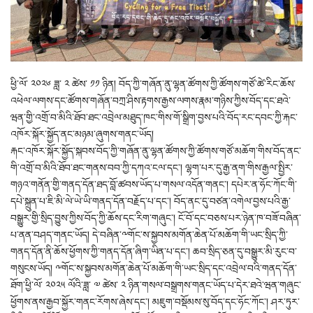
ཕྱི་ལོ་ ༢༠༢༦ ཟླ་ ༢ ཚེས་ ༡༡ ཉིན། བོད་ཀྱི་གཞོན་ནུ་ལྷན་ཚོགས་ཀྱི་ཚོགས་གཙོ་ཚེ་རིང་ཆོས་
འཕེལ་ལགས་དང་ཚོགས་གཞོན་བཀྲ་ཤིས་རྟགས་རྒྱས་ལགས་རྣམ་གཉིས་ཀྱིས་བོད་དང་ཐའེ་
ཝན་གྱི་འགྲོ་བ་མིའི་ཐོབ་ཐང་འབྲེལ་མཐུད་ཁང་གིས་གོ་སྒྲིག་བྱས་པའི་བོད་རང་དབང་ཀྱི་རྐང་
འཁོར་སྐོར་སྐྱོད་ནང་མཉམ་ཞུགས་གནང་ཡོད།
རྐང་འཁོར་སྐོར་སྐྱོད་སྐབས་བོད་ཀྱི་གཞོན་ནུ་ལྷན་ཚོགས་ཀྱི་ཚོགས་གཙོ་མཆོག་གིས་བོད་ནང་
གི་འགྲོ་བ་མིའི་ཐོབ་ཐང་གནས་བབ་ཀྱི་དཀའ་ངལ་དང་། ལྷག་པར་དུ་རྒྱ་ནག་གིས་རྒྱལ་སྤྱིར་
གཉའ་གནོན་གྱི་གནད་དོན་ཐད་བློ་ཚབས་ཡོད་པ་གསལ་འདོན་གནང་། དཔེར་ན་ཧོང་ཀོང་གི་
དཔེ་སྐྲུན་པ་ཇི་མི་ལེ་ཡེ་ཡི་གནད་དོན་བརྗོད་པ་དང་། བོད་ནང་དུ་བཙན་འགེལ་བྱས་པའི་རྒྱ་
བསྒྱུར་གྱི་སྲིད་བྱུས་ཀྱིས་བོད་ཀྱི་ཆོས་དང་རིག་གཞུང་། ངོ་བོ་དང་བཅས་པར་ཉེན་ཁ་བཟོ་བཞིན་
པ་ནན་བཤད་གནང་ཡོད། དེ་བཞིན་༸གོང་ས་སྐྱབས་མགོན་ཆེན་པོ་མཆོག་གི་ཡང་སྲིད་ཀྱི་
གནད་དོན་ནི་ཆོས་ཕྱོགས་ཀྱི་གནད་དོན་ཞིག་ཡིན་པ་དང་། ཆབ་སྲིད་ཅན་དུ་བསྒྱུར་མི་རུང་བ་
གསུངས་ཡོད། ༸གོང་ས་སྐྱབས་མགོན་ཆེན་པོ་མཆོག་གི་ཡང་སྲིད་དང་འབྲེལ་བའི་གནད་དོན་
ཐོག་ཕྱི་ལོ་ ༢༠༢༥ ལོའི་ཟླ་ ༧ ཚེས་ ༢ ཉིན་གསལ་བསྒྲགས་གནང་ཡོད་པ་དེར་ཐའེ་ཝན་གཞུང་
ཕྱོགས་ནས་རྒྱབ་སྐྱོར་གནང་རོགས་ཞེས་དང་། མཇུག་བསྡོམས་སུ་བོད་དང་ཧོང་ཀོང་། ཤར་ཏུར་