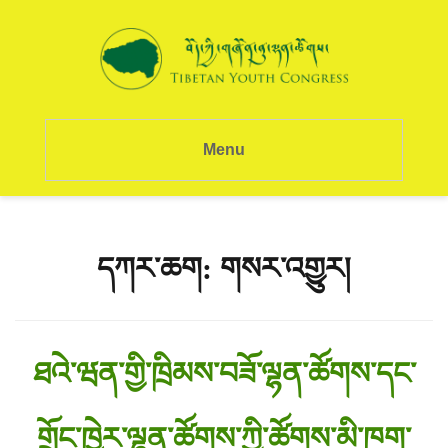
Menu
དཀར་ཆག:
གསར་འགྱུར།
ཐའེ་ཝན་གྱི་ཁྲིམས་བཟོ་ལྷན་ཚོགས་དང་
གྲོང་ཁྱེར་ལྷན་ཚོགས་ཀྱི་ཚོགས་མི་ཁག་