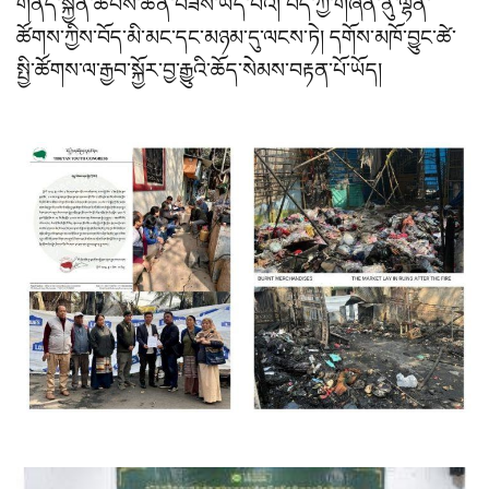
གནོད་སྐྱོན་ཚབས་ཆེན་བཟོས་ཡོད་པའི། བོད་ཀྱི་གཞོན་ནུ་ལྷན་
ཚོགས་ཀྱིས་བོད་མི་མང་དང་མཉམ་དུ་ལངས་ཏེ། དགོས་མཁོ་བྱུང་ཚེ་
སྤྱི་ཚོགས་ལ་རྒྱབ་སྐྱོར་བྱ་རྒྱུའི་ཆོད་སེམས་བརྟན་པོ་ཡོད།