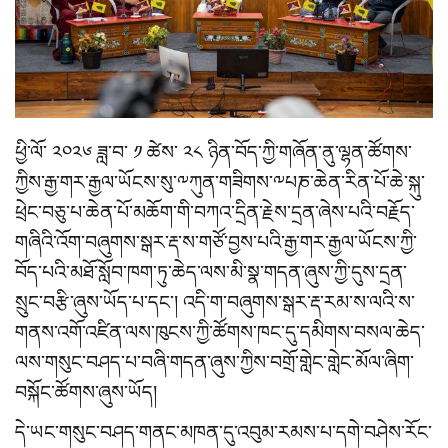
ཕྱི་ལོ་ ༢༠༢༦ ཟླ་བ་ ༡ ཚེས་ ༢༨ ཉིན་བོད་ཀྱི་གཞོན་ནུ་ལྷན་ཚོགས་
ཀྱིས་རྒྱ་གར་རྒྱལ་ཡོངས་སུ་༸ཀུན་གཟིགས་༸པཎ་ཆེན་རིན་པོ་ཆེ་སྐུ་
ཕྲེང་བཅུ་པ་ཆེན་པོ་མཆོག་གི་བཀའ་དྲིན་རྗེས་དྲན་ཞེས་པའི་བརྗོད་
གཞིའི་འོག་བཞུགས་སྒར་རྡ་ས་གཙོ་བྱས་པའི་རྒྱ་གར་རྒྱལ་ཡོངས་ཀྱི་
བོད་པའི་མཐོ་སློབ་ཁག་ཏུ་ཆེད་ལས་མི་སྣ་གདན་ཞུས་ཀྱི་དུས་དྲན་
སྲུང་བརྩི་ཞུས་ཡོད་པ་དང་། འདི་ག་བཞུགས་སྒར་རྡ་རམ་ས་ལའི་ས་
གནས་འགོ་འཛིན་ལས་ཁུངས་ཀྱི་ཚོགས་ཁང་དུ་དམིགས་བསལ་ཆེད་
ལས་གསུང་བཤད་པ་བཞི་གདན་ཞུས་ཀྱིས་བགྲོ་གླེང་གླེང་མོལ་ཞིག་
བསྐོང་ཚོགས་ཞུས་ཡོད།
དེ་ཡང་གསུང་བཤད་གནང་མཁན་དུ་འབུམ་རམས་པ་དགེ་བཤེས་རོང་