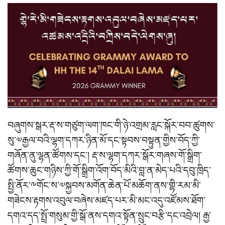
བཞུགས་སྒར་རྡ་ས་གཙུག་ལག་ཁང་གི་ཉེ་འགྲམ་རླང་སྐོར་བབ་ཚུགས་
སུ་༧རྒྱལ་བའི་ལྷག་དཀར་ཉིན་མོ་དང་སྟབས་བསྟུན་གྱིས་བོད་ཀྱི་
གཞོན་ནུ་ལྷན་ཚོགས་དང་། རྡ་ས་ལྷག་དཀར་སྒོར་གཞས་གོ་སྒྲིག་
ཚོགས་ཆུང་གཉིས་ཀྱི་གོ་སྒྲིག་འོག་བོད་མིའི་བླ་ན་མེད་པའི་དབུ་ཁྲིད་
སྤྱི་ནོར་༸གོང་ས་༧སྐྱབས་མགོན་ཆེན་པོ་མཆོག་ནས་གྷི་རམ་མི་
གཟེངས་རྟགས་འབུལ་བཞེས་མཛད་པར་མི་མང་འདུ་འཛོམས་ཐོག་
དགའ་དད་སྤྲོ་གསུམ་གྱི་སྒོ་ནས་དགའ་སྟོན་སྲུང་བརྩི་དང་འབྲེལ། རྒྱ་