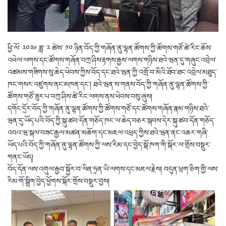
ཕྱི་ལོ་ ༢༠༢༦ ཟླ་ ༢ ཚེས་ ༡༠ ཉིན་བོད་ཀྱི་གཞོན་ནུ་ལྷན་ཚོགས་ཀྱི་ཚོགས་གཙོ་ཚེ་རིང་ཆོས་
འཕེལ་ལགས་དང་ཚོགས་གཞོན་བཀྲ་ཤིས་རྟགས་རྒྱས་ལགས་གཉིས་ཐའེ་ཝན་དུ་གཞུང་འབྲེལ་
འཚམས་གཟིགས་སུ་ཆེད་ཕེབས་ཀྱིས་བོད་དང་ཐའེ་ཝན་ཀྱི་འགྲོ་བ་མིའི་ཐོབ་ཐང་འབྲེལ་མཐུད་
ཁང་གསར་འཛུགས་ནང་མཁན་དང་། ཐའེ་ཝན་ས་གནས་བོད་ཀྱི་གཞོན་ནུ་ལྷན་ཚོགས་ཀྱི་
ཚོགས་གཙོ་ཟུར་པ་བཀྲ་ཤིས་ཚེ་རིང་ལགས་ནས་ཕེབས་བསུ་ཞུས།
དགོང་དྲོར་བོད་ཀྱི་གཞོན་ནུ་ལྷན་ཚོགས་ཀྱི་ཚོགས་གཙོ་དང་ཚོགས་གཞོན་རྣམ་གཉིས་ཐའེ་
ཝན་དུ་ཡོད་པའི་བོད་ཀྱི་སྐུ་ཚབ་དོན་གཅོད་ཁང་ལ་ཆེད་བཅར་སྐབས་དེར་སྐུ་ཚབ་དོན་གཅོད་
འབའ་ཝ་སྐལ་བཟང་རྒྱལ་མཚན་མཆོག་དང་མཇལ་འཕྲད་ཀྱིས་ཐའེ་ཝན་ནང་འཆར་གཞི་
ཡོད་པའི་བོད་ཀྱི་གཞོན་ནུ་ལྷན་ཚོགས་ཀྱི་ལས་རིམ་དང་བྱེད་སྒོ་ཁག་གི་སྐོར་ལ་གྲོས་བསྡུར་
གནང་ཡོད།
བོད་དོན་ལས་འགུལ་རྒྱབ་སྐྱོར་བ་ལིན་ཧྲན་ཡི་ལགས་དང་མཇལ་རྗེས། བདུན་ཕྲག་ཅིག་གྱི་ལས་
རིམ་གོ་སྒྲིག་བྱེད་ཕྱོགས་སྐོར་གྲོས་བསྡུར་བྱས།