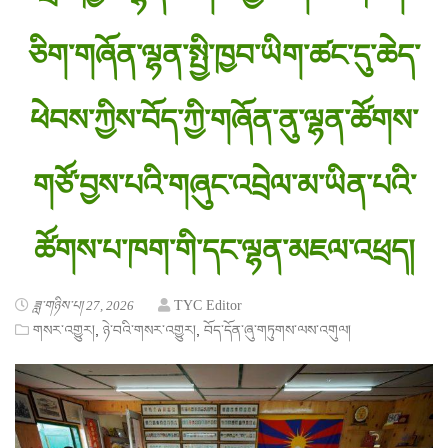
ཅིག་གཞོན་ལྷན་སྤྱི་ཁྱབ་ཡིག་ཚང་དུ་ཆེད་
ཕེབས་ཀྱིས་བོད་ཀྱི་གཞོན་ནུ་ལྷན་ཚོགས་
གཙོ་བྱས་པའི་གཞུང་འབྲེལ་མ་ཡིན་པའི་
ཚོགས་པ་ཁག་གི་དང་ལྷན་མཇལ་འཕྲད།
ཟླ་གཉིས་པ། 27, 2026
TYC Editor
,
,
གསར་འགྱུར།
ཉེ་བའི་གསར་འགྱུར།
བོད་དོན་ཞུ་གཏུགས་ལས་འགུལ།