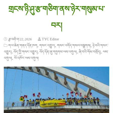
གྲངས་ཉི་ཤུ་རྩ་གཅིག་ནས་ཉེར་གསུམ་པ་
བར།
ཟླ་བཞི་བ། 22, 2026
TYC Editor
,
,
,
གལ་ཆེན་གནད་དོན་ཁག
གསར་འགྱུར།
གསར་འགོད་གསལ་བསྒྲགས།
ཉེ་བའི་གསར་
,
,
,
,
འགྱུར།
བོད་ཀྱི་གསར་འགྱུར།
བོད་དོན་ཞུ་གཏུགས་ལས་འགུལ།
ཞི་བའི་གོམ་བགྲོད།
ལས་
,
འགུལ།
ལོ་འཁོར་ལས་འགུལ།