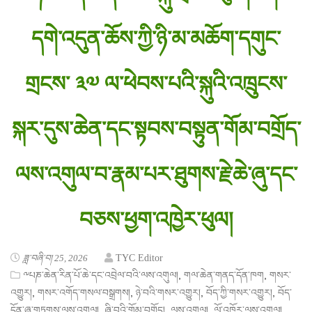
དགེ་འདུན་ཆོས་ཀྱི་ཉི་མ་མཆོག་དགུང་
གྲངས་ ༣༧ ལ་ཕེབས་པའི་སྐུའི་འཁྲུངས་
སྐར་དུས་ཆེན་དང་སྟབས་བསྟུན་གོམ་བགྲོད་
ལས་འགུལ་བ་རྣམ་པར་ཐུགས་རྗེ་ཆེ་ཞུ་དང་
བཅས་ཕྱག་འཁྱེར་ཕུལ།
ཟླ་བཞི་བ། 25, 2026
TYC Editor
,
,
༸པཎ་ཆེན་རིན་པོ་ཆེ་དང་འབྲེལ་བའི་ལས་འགུལ།
གལ་ཆེན་གནད་དོན་ཁག
གསར་
,
,
,
,
འགྱུར།
གསར་འགོད་གསལ་བསྒྲགས།
ཉེ་བའི་གསར་འགྱུར།
བོད་ཀྱི་གསར་འགྱུར།
བོད་
,
,
,
དོན་ཞུ་གཏུགས་ལས་འགུལ།
ཞི་བའི་གོམ་བགྲོད།
ལས་འགུལ།
ལོ་འཁོར་ལས་འགུལ།