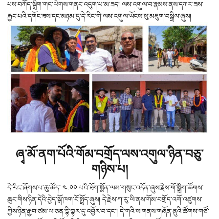
པས་བཀོད་སྒྲིག་གང་ལེགས་གནང་འདུག་པ་མ་ཟད། ལས་འགུལ་བ་རྣམས་ནས་དཀར་ཟས་
རྐྱང་པའི་དགོང་ཟས་དང་མཉམ་དུ་དེ་རིང་གི་ལས་འགུལ་ཡོངས་སུ་མཇུག་བསྒྲིལ་ཞུས།
ཞྭ་མོ་ནག་པོའི་གོམ་བགྲོད་ལས་འགུལ་ཉིན་བཅུ་
གཉིས་པ།
དེ་རིང་ཞོགས་པ་ཆུ་ཚོད་ ༤:༠༠ པའི་ཐོག་སྨོན་ལམ་གསུང་འདོན་ཞུས་རྗེས་གོ་སྒྲིག་ཚོགས་
ཆུང་གིས་ཉིན་དེའི་བྱེད་སྒོ་ཁག་ངོ་སྤྲོད་ཞུས། དེ་རྗེས་ཀ་རུ་ལི་ནས་གོམ་བགྲོད་འགོ་འཛུགས་
ཀྱིས་ཉིན་རྒྱབ་ཙམ་ལ་ཅན་དྷི་གྷར་དུ་འབྱོར་བ་དང་། དེ་གའི་ས་གནས་གཞོན་ནུའི་ཚོགས་གཙོ་