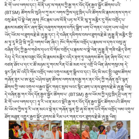
ཇི་གོ་ཡལ་ལགས་དང་། སོ་ནི་པཏ་ས་གནས་ཀྱི་རྒྱ་གར་བོད་དོན་རྒྱབ་སྐྱོར་ཚོགས་པའི་
(BTSM) ཚོགས་མི་སུ་ཤིལ་ཀུ་མར་ལགས་ཀྱིས་དབུ་ཁྲིད་པའི་ཚོགས་མི་རྣམས་ནས་དགའ་
བསུ་ཆེན་པོ་སྣེ་ལེན་ཞུས། ཁོང་རྣམ་པས་སོ་ནི་པཏ་ས་རོ་ཇི་མཱ་ཏཱ་མཎྜིར་དུ་གོམ་བགྲོད་པ་
རྣམས་མཚན་མོར་ཞག་སྡོད་བཞུགས་གནས་བཀོད་སྒྲིག་ཡག་པོ་གནང་འདུག་པས་འབྲེལ་
ཡོད་ཡོངས་ལ་ཐུགས་རྗེ་ཆེ་ཞུ་རྒྱུ་དང་། དེ་བཞིན་དམིགས་བསལ་ཐུགས་རྗེ་ཆེ་ཞུ་རྒྱུ་ནི་མཎྜིར་གྱི་
མ་ཧཱ་རཱ་ཇི་ཤྲི་ཝི་ཀཱ་ཤི་ལགས་ཡིན་ཞིང་། ཁོང་གིས་གོམ་བགྲོད་པ་རྣམས་ལ་དགའ་བསུ་ཞུ་
བཞིན་བོད་ཀྱི་རྒྱལ་གཅེས་དཔའ་བོ་གོམ་བགྲོད་པ་རྣམས་ལ་སྣེ་ལེན་ཞུ་རྒྱུ་ནི་གཟི་བརྗིད་ཅིག་
རེད། དེ་རིང་ནས་བཟུང་བོད་མི་རྣམས་མཎྜིར་འདིར་རྟག་ཏུ་བཞུགས་ཆོག ཉིན་ཞིག་བོད་རང་
བཙན་ཐོབ་པ་དང་ང་ཚོ་མཉམ་དུ་གངས་རིན་པོ་ཆེ་མཇལ་དུ་འགྲོ་ཡི་ཡིན་ཞེས་གསུངས། དེ་
ལྟར་ཉིན་མོ་འདིའི་གོམ་བགྲོད་ལས་འགུལ་མཇུག་སྒྲིལ་བ་དང་། བོད་མི་མང་སྤྱི་འཐུས་ཚོགས་
གཞོན་ཟུར་པ་ཨ་ཅཱརྱ་ཡེ་ཤེས་ཕུན་ཚོགས་ལགས་ནས་རྒྱ་གར་ནང་བོད་ཀྱི་གཞོན་ནུའི་ལྷན་
ཚོགས་ཀྱི་ལས་འགུལ་ལ་རྒྱབ་སྐྱོར་གནང་མུས་ལའང་སྙིང་ཐག་པ་ནས་ཐུགས་རྗེ་ཆེ་ཞུ་རྒྱུ་ཡིན།
དེ་བཞིན་རྒྱ་གར་བོད་དོན་རྒྱབ་སྐྱོར་ཚོགས་པ་ (BTSM) རྒྱལ་ཡོངས་ཀྱི་དབུ་ཁྲིད་ཤྲི་པན་ཀ་
ཇི་གོ་ཡལ་ལགས་དང་། ཧཱ་རི་ཡ་ན་མངའ་སྡེའི་རྒྱ་གར་བོད་དོན་རྒྱབ་སྐྱོར་ཚོགས་པའི་ཚོགས་
མི་ཡོངས་ཀྱིས་ཧཱ་རི་ཡ་ན་མངའ་སྡེ་ནང་གཞོན་ལྷན་གྱི་ཞྭ་མོ་ནག་པོའི་གོམ་བགྲོད་ལས་འགུལ་
ཐོག་མཐུན་འགྱུར་རྒྱབ་སྐྱོར་ཤུགས་ཆེ་རིམ་པར་གནང་བར་ཐུགས་རྗེ་ཆེ་ཞུ་རྒྱུ་ཡིན།