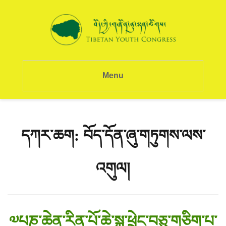
Menu
དཀར་ཆག:
བོད་དོན་ཞུ་གཏུགས་ལས་
འགུལ།
༧པཎ་ཆེན་རིན་པོ་ཆེ་སྐུ་ཕྲེང་བཅུ་གཅིག་པ་