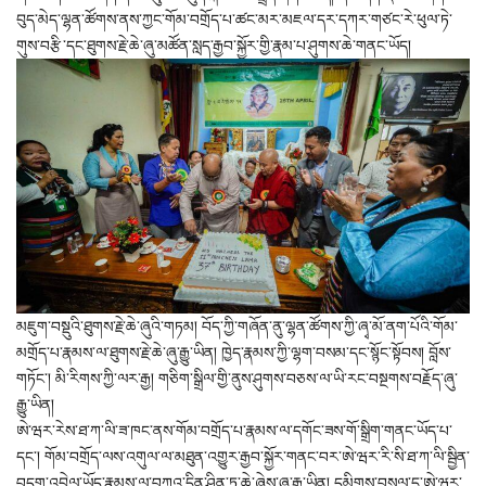
བུད་མེད་ལྷན་ཚོགས་ནས་ཀྱང་གོམ་བགྲོད་པ་ཚང་མར་མཇལ་དར་དཀར་གཙང་རེ་ཕུལ་ཏེ་
གུས་བརྩི་དང་ཐུགས་རྗེ་ཆེ་ཞུ་མཚོན་སླད་རྒྱབ་སྐྱོར་གྱི་རྣམ་པ་ཤུགས་ཆེ་གནང་ཡོད།
མཇུག་བསྡུའི་ཐུགས་རྗེ་ཆེ་ཞུའི་གཏམ། བོད་ཀྱི་གཞོན་ནུ་ལྷན་ཚོགས་ཀྱི་ཞྭ་མོ་ནག་པོའི་གོམ་
མགྲོད་པ་རྣམས་ལ་ཐུགས་རྗེ་ཆེ་ཞུ་རྒྱུ་ཡིན། ཁྱེད་རྣམས་ཀྱི་ལྷག་བསམ་དང་སྙོང་སྟོབས། བློས་
གཏོང་། མི་རིགས་ཀྱི་ལར་རྒྱ། གཅིག་སྒྲིལ་གྱི་ནུས་ཤུགས་བཅས་ལ་ཡི་རང་བསྔགས་བརྗོད་ཞུ་
རྒྱུ་ཡིན།
ཨེ་ཝར་རེས་ཐ་ཀ་ལི་ཟ་ཁང་ནས་གོམ་བགྲོད་པ་རྣམས་ལ་དགོང་ཟས་གོ་སྒྲིག་གནང་ཡོད་པ་
དང་། གོམ་བགྲོད་ལས་འགུལ་ལ་མཐུན་འགྱུར་རྒྱབ་སྐྱོར་གནང་བར་ཨེ་ཝར་རི་སི་ཐ་ཀ་ལི་སྦྱིན་
བདག་འབྲེལ་ཡོད་རྣམས་ལ་བཀའ་དྲིན་ཤིན་ཏུ་ཆེ་ཞེས་ཞུ་རྒྱུ་ཡིན། དམིགས་བསལ་དུ་ཨེ་ཝར་