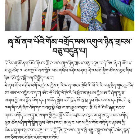
ཞྭ་མོ་ནག་པོའི་གོམ་བགྲོད་ལས་འགུལ་ཉིན་གྲངས་
བཅུ་བདུན་པ།
དེ་རིང་ཞྭ་མོ་ནག་པོའི་གོམ་བགྲོད་ལས་འགུལ་ཉིན་གྲངས་བཅུ་བདུན་པ་དེ་ཡིན་ཞིང་། ཞོགས་
པ་ཆུ་ཚོད་ ༤ པར་སྔ་པོ་ནས་སྨོན་ལམ་གསོལ་འདེབས་དང་། དེ་ནས་གོ་སྒྲིག་ཚོགས་ཆུང་གིས་
ཉིན་དེའི་བྱེད་སྒོ་ཁག་ངོ་སྤྲོད་གནང་།
དེ་ནས་གོམ་བགྲོད་འགོ་འཛུགས་ཀྱིས་ཧ་རི་ཡ་ན་མངའ་སྡེའི་ནི་ལོ་ཁེ་རི་ལ་རུ་ཉིན་གུང་ཆུ་ཚོད་
༡༢ ཙམ་ལ་འབྱོར་བ་དང་། ཨེབ་ཝི་པི་ནི་ལོ་ཁེ་རི་ཡི་སློབ་མ་རྣམས་ཀྱིས་ཨ་བི་ཤེག་རཱ་ན་
ལགས་ཀྱི་ལམ་སྟོན་འོག་དང་། གཞོན་སྐྱེས་འགོ་ཁྲིད་ལོ་ཝ་པྲ་ཏཱབ་སིང་ལགས་དང་ཁོང་གི་རུ་
ཁག་གི་འགོ་ཁྲིད་འོག་དགའ་བསུ་སྣེ་ལེན་གཟབ་རྒྱས་གནང་། ནི་ལོ་ཁེ་རི་ཡི་རྒན་རབས་
གསར་འགོད་པ་ཨ་ཧུ་ཇ་ལགས་ཀྱི་རྒྱབ་སྐྱོར་འོག་བཛྲང་དལ་དྷར་མ་ཤཱ་ལ་རུ་གསར་འགོད་
ལྷན་ཚོགས་ཤིག་གོ་སྒྲིག་ཞུས་ཡོད་པ་དང་། ཨ་ཧུ་ཇ་ལགས་ཀྱིས་གོམ་བགྲོད་པ་རྣམས་ཀྱི་
སེམས་ཤུགས་སྤར་བ་དང་རྒྱལ་ཁབ་ཀྱི་དོན་དུ་ལས་འགུལ་སྤེལ་རྒྱུར་སྐུལ་མ་གཏོང་ཆེད་སྙན་
ངག་ཅིག་ཀྱང་བསྐྱོར་འདོན་གནང་སོང་།