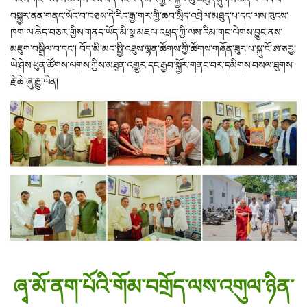
བསྐྱར་ནན་གནང་སོང་བ་བཅས་དེ་རིང་རྒྱ་གར་གྱི་ཆབ་སྲིད་འབྲེལ་མཐུད་པ་དང་ལས་ཁུངས་
ཁག་ལ་ཆེད་བཅར་གྱིས་གནད་ཡོད་མི་སྣ་མཇལ་འཕྲད་ཀྱི་ལས་རིམ་གང་ལེགས་བྱུང་ནས་
མཇུག་བསྒྲིལ་བ་དང་། བོད་མི་མང་སྤྱི་འཐུས་ལྷན་ཚོགས་ཀྱི་ཚོགས་གཞོན་ཟུར་པ་སྐུ་ངོ་ཨ་ཅརྱ་
ཡེ་ཤེས་ཕུན་ཚོགས་ལགས་ཀྱིས་མཐུན་འགྱུར་དང་རྒྱབ་སྐྱོར་གནང་བར་དམིགས་བསལ་ཐུགས་
རྗེ་ཆེ་ཞུ་རྒྱུ་ཡིན།
ཞྭ་མོ་ནག་པོའི་གོམ་བགྲོད་ལས་འགུལ་ཉིན་