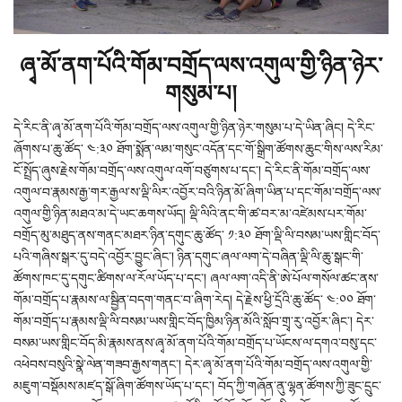
ཞྭ་མོ་ནག་པོའི་གོམ་བགྲོད་ལས་འགུལ་གྱི་ཉིན་ཉེར་
གསུམ་པ།
དེ་རིང་ནི་ཞྭ་མོ་ནག་པོའི་གོམ་བགྲོད་ལས་འགུལ་གྱི་ཉིན་ཉེར་གསུམ་པ་དེ་ཡིན་ཞིང། དེ་རིང་
ཞོགས་པ་ཆུ་ཚོད་ ༤:༣༠ ཐོག་སྨོན་ལམ་གསུང་འདོན་དང་གོ་སྒྲིག་ཚོགས་ཆུང་གིས་ལས་རིམ་
ངོ་སྤྲོད་ཞུས་རྗེས་གོམ་བགྲོད་ལས་འགུལ་འགོ་བཙུགས་པ་དང་། དེ་རིང་ནི་གོམ་བགྲོད་ལས་
འགུལ་བ་རྣམས་རྒྱ་གར་རྒྱལ་ས་ལྡི་ལིར་འབྱོར་བའི་ཉིན་མོ་ཞིག་ཡིན་པ་དང་གོམ་བགྲོད་ལས་
འགུལ་གྱི་ཉིན་མཐའ་མ་དེ་ཡང་ཆགས་ཡོད། ལྡི་ལིའི་ནང་གི་ཚ་བར་མ་འཛེམས་པར་གོམ་
བགྲོད་མུ་མཐུད་ནས་གནང་མཐར་ཉིན་དགུང་ཆུ་ཚོད་ ༡:༣༠ ཐོག་ལྡི་ལི་བསམ་ཡས་གླིང་བོད་
པའི་གཞིས་སྒར་དུ་བདེ་འབྱོར་བྱུང་ཞིང་། ཉིན་དགུང་ཞལ་ལག་དེ་བཞིན་ལྡི་ལི་ཆུ་སྒང་གི་
ཚོགས་ཁང་དུ་དགུང་ཚིགས་ལ་རོལ་ཡོད་པ་དང་། ཞལ་ལག་འདི་ནི་ཨེ་པོལ་གསོལ་ཚང་ནས་
གོམ་བགྲོད་པ་རྣམས་ལ་སྦྱིན་བདག་གནང་བ་ཞིག་རེད། དེ་རྗེས་ཕྱི་དྲོའི་ཆུ་ཚོད་ ༤:༠༠ ཐོག་
གོམ་བགྲོད་པ་རྣམས་ལྡི་ལི་བསམ་ཡས་གླིང་བོད་ཁྱིམ་ཉིན་མོའི་སློབ་གྲྭ་རུ་འབྱོར་ཞིང་། དེར་
བསམ་ཡས་གླིང་བོད་མི་རྣམས་ནས་ཞྭ་མོ་ནག་པོའི་གོམ་བགྲོད་པ་ཡོངས་ལ་དགའ་བསུ་དང་
འཕེབས་བསུའི་སྣེ་ལེན་གཟབ་རྒྱས་གནང་། དེར་ཞྭ་མོ་ནག་པོའི་གོམ་བགྲོད་ལས་འགུལ་གྱི་
མཇུག་བསྡོམས་མཛད་སྒོ་ཞིག་ཚོགས་ཡོད་པ་དང་། བོད་ཀྱི་གཞོན་ནུ་ལྷན་ཚོགས་ཀྱི་ཟུང་དྲུང་