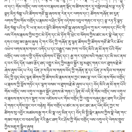
བ་དང་། གོམ་བགྲོད་ལས་འགུལ་བ་རྣམས་ཞག་སྡོད་ས་ཚིགས་གུར་དུ་བསླེབས་རྗེས་བྷ་རཏ་ཏི་
བྷཏ་མིཏྲ་སཾགྷ་པའི་ཚོགས་གཙོ་སྐུ་ཞབས་ན་རེན་དར་ལགས་དང་། ཚོགས་གཞོན་ཨ་རུན་
ལགས་ཀྱིས་གོམ་བགྲོད་པ་རྣམས་ལ་ཤིང་ཏོག་འདེགས་འབུལ་གནང་བ་དང་། བྷ་རཏ་ཏི་བྷཏ་
མིཏྲ་སཾགྷ་པའི་ཧ་རི་ཡ་ན་མངའ་སྡེའི་ཚོགས་གཙོ་སྐུ་ཞབས་སུ་ཤིལ་ཀུ་མར་ལགས་དང་ཁོང་གི་
ལས་རོགས་རྣམས་ཀྱིས་ཀྱང་མེ་ཏོག་དང་མེ་ཏོག་གི་ཕྲེང་བ་སོགས་ཀྱིས་ཚང་མར་སྣེ་ལེན་དང་
དགའ་བསུ་ཟབ་རྒྱས་ཞུས། དེ་གར་བོད་ཀྱི་གཞོན་ནུ་ལྷན་ཚོགས་ཀྱི་ཚོགས་གཙོ་ཚེ་རིང་ཆོས་
འཕེལ་ལགས་ནས་གསར་འགོད་པ་དང་བརྒྱུད་ལམ་ཁག་ལ་བོད་མིའི་ཞྭ་མོ་ནག་པོའི་གོམ་
བགྲོད་ལས་འགུལ་གྱི་དགོས་དམིགས་ངོ་སྤྲོད་དང་། རྒྱ་གར་དབུས་སའི་གཞུང་དང་མི་མང་ནས་
ད་བར་བོད་དོན་འཐབ་རྩོད་ཐད་འགྱུར་མེད་ཀྱིས་རྒྱབ་སྐྱོར་མུ་མཐུད་གནང་བར་ཐུགས་རྗེ་ཆེ་
ཞེས་ཞུས་ཡོད་པ་རེད། པོན་ཊ་ས་ཧིབ་ས་གནས་བོད་ཀྱི་གཞོན་ནུ་དང་པོན་ཊ་ས་ཧིབ་ས་གནས་
བོད་ཀྱི་བུད་མེད་ལྷན་ཚོགས་ཀྱི་ཚོགས་མི་རྣམས་ནས་ཀྱང་ཨམ་བྷ་ལར་ཡོང་ནས་གོམ་བགྲོད་
པ་རྣམས་ཀྱི་བློས་གཏོང་དང་ལྷག་བསམ་ལ་ཐུགས་རྗེ་ཆེ་ཞུས་པ་དང་། བོད་མིའི་ཞྭ་མོ་ནག་པོའི་
གོམ་བགྲོད་ལས་འགུལ་ལ་རྒྱབ་སྐྱོར་ཤུགས་ཆེ་གནང་། ཉིན་མོ་འདི་ནི་གོམ་བགྲོད་ལས་འགུལ་
བ་རྣམས་ནས་དཀའ་སྡུག་ལ་མ་འཛེམས་པར་གོམ་བགྲོད་ཀྱི་འགྲུལ་བཞུད་རྒྱང་ཐག་རིང་ཤོས་
དེ་གནང་དགོས་བྱུང་བར་བརྟེན། གོམ་བགྲོད་པ་ཚང་མ་ཧ་ཅང་ཐང་ཆད་ཡོད་མོད་ཀྱང་ས་
ཚིགས་སུ་འབྱོར་མཚམས་རྒྱ་གར་མི་སྣ་འདྲ་མིན་དང་། བོད་མི་སྤྱི་སྒེར་རྣམས་ཀྱིས་སྣེ་ལེན་གང་
གཟབ་གནང་བ་བཅས་ཉིན་རེའི་རྒྱང་ཐག་རིང་ཤོས་ཀྱི་གོམ་བགྲོད་ལས་འགུལ་དེ་ལེགས་གྲུབ་
ཀྱིས་མཇུག་སྒྲིལ་ཞུས།