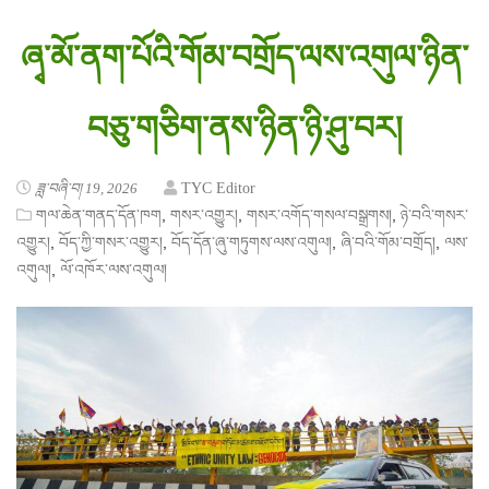
ཞྭ་མོ་ནག་པོའི་གོམ་བགྲོད་ལས་འགུལ་ཉིན་
བཅུ་གཅིག་ནས་ཉིན་ཉི་ཤུ་བར།
ཟླ་བཞི་བ། 19, 2026
TYC Editor
,
,
,
གལ་ཆེན་གནད་དོན་ཁག
གསར་འགྱུར།
གསར་འགོད་གསལ་བསྒྲགས།
ཉེ་བའི་གསར་
,
,
,
,
འགྱུར།
བོད་ཀྱི་གསར་འགྱུར།
བོད་དོན་ཞུ་གཏུགས་ལས་འགུལ།
ཞི་བའི་གོམ་བགྲོད།
ལས་
,
འགུལ།
ལོ་འཁོར་ལས་འགུལ།