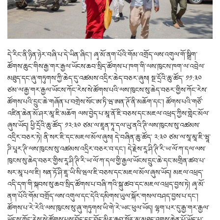
དེ་རིང་ནི་ཉིན་ཉེར་བཞི་པ་དེ་ཡིན་ཞིང་། ཞྭ་མོ་ནག་པོའི་གོམ་འགྲོད་ལས་འགུལ་གོ་སྒྲིག་
ཚོགས་ཆུང་གིས་རྒྱ་གར་རྒྱལ་ཡོངས་ཆབ་སྲིད་ཚོགས་པ་ཁག་གི་ལས་ཁུངས་ཁག་ལ་འབྲེལ་
མཐུད་དང་ཞུ་གཏུགས་ཀྱི་ཆེད་དུ་འཚམས་འདྲིར་ཆེད་བཅར་ཞུས། སྔ་དྲོའི་ཆུ་ཚོད་ ༡༡:༣༠
ཙམ་ལ་རྒྱ་གར་རྒྱལ་ཡོངས་ཀོང་རེས་སེ་ཚོགས་པའི་ལས་ཁུངས་སུ་ཆེད་བཅར་གྱིས་ཀོང་རེས་
ཚོགས་པའི་དྲུང་ཆེ་གཞོན་པ་བགྲེས་སོང་ཨ་ཏི་ཝ་ཨན་ཊོ་ནི་མཆོག་དང་། ཚོགས་པའི་གཙོ་
འཛིན་ཆེན་མོ་ཤར་མཱ་ཇི་མཆོག ལས་བྱེད་པ་མཱ་ནོ་ཇི་བཅས་དང་མཇལ་འཕྲད་ཀྱིས་གླེང་མོལ་
ཞུས་ཡོད། ཕྱི་དྲོའི་ཆུ་ཚོད་ ༡༢:༣༠ ཙམ་ལ་ཇཱན་ཏཱ་དལ་ཡུ་ནའི་ཊི་ལས་ཁུངས་སུ་འཚམས་
འདྲིར་བཅར་ཏེ། ནི་སར་ཇི་དང་མཇལ་མོལ་ཞུས། དེ་བཞིན་ཆུ་ཚོད་ ༢:༣༠ ཙམ་ལ་སཱ་མཱ་ཇི་ཝཱ་
ཌི་པཱར་ཊི་ལས་ཁུངས་སུ་འཚམས་འདྲིར་བཅར་བ་དང་། དེ་རྗེས་རཱ་ཤི་ཊི་རི་ཡ་ལོ་ཀ་དལ་ལས་
ཁུངས་སུ་ཆེད་བཅར་གྱིས་རཱ་ཤི་ཊི་རི་ཡ་ལོ་ཀ་དལ་གྱི་རྒྱལ་ཡོངས་དྲུང་ཆེ་དང་མགྲིན་ཚབ་པ་
སར་མཱ་པལ་ཇི། སན་ཏོ་ཤི་ཇཱ་ཡི་སི་ཝལ་ཇི་བཅས་དང་མཇལ་མོལ་ཞུས་ཡོད། མཇལ་འཕྲད་
འདི་དག་གི་སྐབས་སུ་ཆབ་སྲིད་ཚོགས་པ་བཞི་ཀའི་སྐུ་ཚབ་དང་མཇལ་འཕྲད་བྱས་ཏེ། ཞྭ་མོ་
ནག་པོའི་གོམ་བགྲོད་ལས་འགུལ་དང་དེའི་དམིགས་ཡུལ་སྐོར་གསལ་བཤད་བྱས་པ་དང་།
ཚོགས་པ་རེ་རེའི་ལས་ཁུངས་སུ་ཞུ་གཏུགས་ཡི་གེ་རེ་ཡང་ཕུལ་ཡོད། ལྷག་པར་དུ་རྒྱ་གར་རྒྱལ་
ཡོངས་ཀོང་རེས་སེ་ཚོགས་པས་བོད་དང་བོད་མིར་རྒྱབ་སྐྱོར་མུ་མཐུད་ཤུགས་ཆེན་པོ་ཡོད་པ་