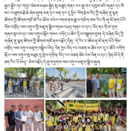
རྒྱབ་སྐྱོར་དང་གདུང་སེམས་མཉམ་སྐྱེད་མུ་མཐུད་གནང་བར་རྒྱ་གར་དབུས་སའི་གཞུང་དང་མི་
མང་ལ་ཐུགས་རྗེ་ཆེ་ཞེས་ཞུས། ཇན་ཏར་མན་ཏར་དུ་ཕྱིར་ལོག་རྗེས་བོད་ཀྱི་གཞོན་ནུ་ལྷན་
ཚོགས་ཀྱི་ཚོགས་གཙོ་ཚེ་རིང་ཆོས་འཕེལ་ལགས་ནས་ཟླ་བ་གཅིག་ཙམ་རིང་གི་ཞྭ་མོ་ནག་པོའི་
གོམ་བགྲོད་ལས་འགུལ་གྱི་མཇུག་སྒྲིལ་གཏམ་བཤད་གནང་བ་དང་། བོད་ནང་གི་ཛ་དྲག་
གནས་སྟངས་དང་ལས་འགུལ་སྐོར་གསར་འགོད་པ་ཚོར་དྲིལ་བསྒྲགས་བྱས། དེ་བཞིན་བོད་ཀྱི་
གཞོན་ནུ་ལྷན་ཚོགས་ཀྱི་ཚོགས་གཙོ་ནས་བརྗོད་དོན། “དེ་རིང་ང་ཚོས་ཞྭ་མོ་ནག་པོའི་གོམ་
བགྲོད་ལས་འགུལ་མཇུག་བསྒྲིལ་ཡོད། འོན་ཀྱང་བོད་རང་བཙན་མ་ཐོབ་བར་དུ་ང་ཚོའི་འགོག་
རྒོལ་ལས་འགུལ་མུ་མཐུད་དུ་སྤེལ་དགོས། བོད་རང་བཙན་ཐོབ་ངེས་ཡིན་པ་དང་། ཉིན་མོ་དེ་ནི་
ཐག་རིང་པོ་མེད།” ཅེས་བརྗོད་དེ་ཞུ་གཏུགས་ལས་འགུལ་མཇུག་སྒྲིལ་ཞུས།