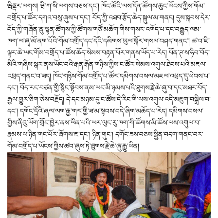
ཝིནྡར་ལགས། ཝི་ཀ་སི་ལགས་བཅས་དང་། ཁོང་ཚོའི་ལས་དོན་ཚོགས་ཆུང་ཡོངས་ཀྱིས་གོམ་
བགྲོད་པ་ཚོར་དགའ་བསུ་ཞུས་པ་དང་། བོད་ཀྱི་འཐབ་རྩོད་ཆེད་སྐུལ་མ་གནང། དུས་སྐབས་དེར་
བོད་ཀྱི་གཞོན་ནུ་ལྷན་ཚོགས་ཀྱི་ཚོགས་གཙོ་མཆོག་གིས་གསར་འགོད་པ་དང་བརྒྱུད་ལམ་
ཁག་ལ་ཞྭ་མོ་ནག་པོའི་གོམ་བགྲོད་དང་དེའི་དམིགས་ཡུལ་སྐོར་གསལ་བཤད་གནང་། ཚ་བ་ཇི་
ལྟར་ཆེ་ཡང་གོམ་བགྲོད་པ་ཚོས་ཆོད་སེམས་བརྟན་པོར་གནས་ཡོད་པ་རེད། པོན་ཊ་ས་ཧིབ་བོད་
མིའི་གཞིས་སྒར་ནས་ཡོང་བའི་རྒན་རྒོན་གཉིས་ཀྱིས་ང་ཚོར་སེམས་འགུལ་ཐེབས་པའི་མཇལ་
འཕྲད་གནང་བ་ཟད། ཁོང་གཉིས་གོམ་བགྲོད་པ་ཚོར་དམིགས་བསལ་མཇལ་འཕྲད་དུ་ཕེབས་པ་
དང་། བོད་རང་བཙན་གྱི་སྙིང་སྟོབས་ནམ་ཡང་མི་ཉམས་པའི་ཐུགས་རྗེ་ཆེ་ཞུ་བ་དང་མཐར་བོད་
རྒྱལ་གྱུར་ཅིག་ཅེས་བརྗོད། དེ་དང་མཉམ་དུ་ང་ཚོས་དེ་རིང་གི་ལས་འགུལ་འདི་མཇུག་བསྒྲིལ་བ་
དང་། དགོང་དྲོའི་ཞལ་ལག་རྒྱ་གར་གྱི་ཟ་མ་སྟབས་བདེ་ཞིག་མཆོད་པ་རེད། དམིགས་བསལ་
གྱིས་ནིའུ་ཡོག་གྲོང་ཁྱེར་ནས་ཡིན་པའི་ཡར་ལུང་རུ་ཁག་གི་ཚོགས་མི་ཚོས་ལས་འགུལ་བ་
རྣམས་ལ་ཉིན་གང་པོར་ཞོགས་ཇ་དང་། ཉིན་གུང་། དགོང་ཟས་བཅས་སྦྱིན་བདག་གནང་བར་
གོམ་བགྲོད་པ་ཡོངས་ཀྱིས་ཚབ་ཞུས་ཏེ་ཐུགས་རྗེ་ཆེ་ཞུ་རྒྱུ་ཡིན།