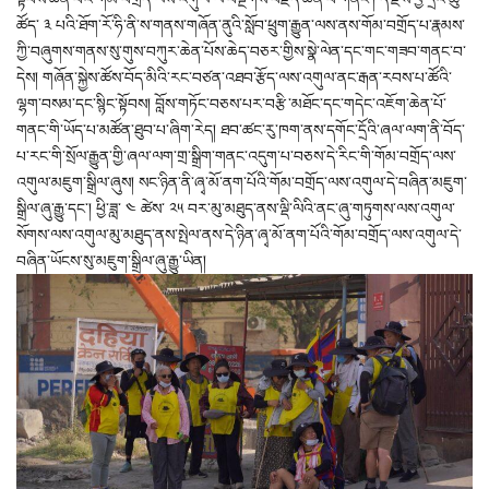
ཚོད་ ༣ པའི་ཐོག་རོ་ཧི་ནི་ས་གནས་གཞོན་ནུའི་སློབ་ཕྲུག་རྒྱུན་ལས་ནས་གོམ་བགྲོད་པ་རྣམས་
ཀྱི་བཞུགས་གནས་སུ་གུས་བཀུར་ཆེན་པོས་ཆེད་བཅར་གྱིས་སྣེ་ལེན་དང་གང་གཟབ་གནང་བ་
དེས། གཞོན་སྐྱེས་ཚོས་བོད་མིའི་རང་བཙན་འཐབ་རྩོད་ལས་འགུལ་ནང་རྒན་རབས་པ་ཚོའི་
ལྷག་བསམ་དང་སྙིང་སྟོབས། བློས་གཏོང་བཅས་པར་བརྩི་མཐོང་དང་གདེང་འཇོག་ཆེན་པོ་
གནང་གི་ཡོད་པ་མཚོན་ཐུབ་པ་ཞིག་རེད། ཐབ་ཚང་རུ་ཁག་ནས་དགོང་དྲོའི་ཞལ་ལག་ནི་བོད་
པ་རང་གི་སྲོལ་རྒྱུན་གྱི་ཞལ་ལག་གྲ་སྒྲིག་གནང་འདུག་པ་བཅས་དེ་རིང་གི་གོམ་བགྲོད་ལས་
འགུལ་མཇུག་སྒྲིལ་ཞུས། སང་ཉིན་ནི་ཞྭ་མོ་ནག་པོའི་གོམ་བགྲོད་ལས་འགུལ་དེ་བཞིན་མཇུག་
སྒྲིལ་ཞུ་རྒྱུ་དང་། ཕྱི་ཟླ་ ༤ ཚེས་ ༢༥ བར་མུ་མཐུད་ནས་ལྡི་ལིའི་ནང་ཞུ་གཏུགས་ལས་འགུལ་
སོགས་ལས་འགུལ་མུ་མཐུད་ནས་སྤེལ་ནས་དེ་ཉིན་ཞྭ་མོ་ནག་པོའི་གོམ་བགྲོད་ལས་འགུལ་དེ་
བཞིན་ཡོངས་སུ་མཇུག་སྒྲིལ་ཞུ་རྒྱུ་ཡིན།