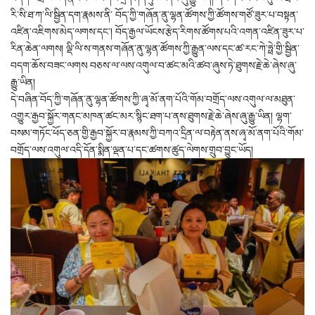
རི་སི་ཐ་ཀ་ལི་སྦྱིན་དག་རྣམས་ནི་ བོད་ཀྱི་གཞོན་ནུ་ལྷན་ཚོགས་ཀྱི་ཚོགས་གཙོ་ཟུར་པ་བསྟན་
འཛིན་འཇིགས་མེད་ལགས་དང་། བོད་རྒྱལ་ཡོངས་རྩེད་རིགས་ཚོགས་པའི་འགན་འཛིན་ཟུར་པ་
རིན་ཆེན་ལགས། ལྡི་ལི་ས་གནས་གཞོན་ནུ་ལྷན་ཚོགས་ཀྱི་རྒྱུན་ལས་དང་ཚ་རང་ཀེ་ཧྥེ་གྱི་སྦྱིན་
བདག་ཆོས་བཟང་ལགས བཅས་ལ་ལས་འགུལ་བ་ཚང་མའི་ཚབ་ཞུས་ཏེ་ཐུགས་རྗེ་ཆེ་ཞེས་ཞུ་
རྒྱུ་ཡིན།
དེ་བཞིན་བོད་ཀྱི་གཞོན་ནུ་ལྷན་ཚོགས་ཀྱི་ཞྭ་མོ་ནག་པོའི་གོམ་བགྲོད་ལས་འགུལ་ལ་མཐུན་
འགྱུར་རྒྱབ་སྐྱོར་གནང་མཁན་ཚང་མར་སྙིང་ཐག་པ་ནས་ཐུགས་རྗེ་ཆེ་ཞེས་ཞུ་རྒྱུ་ཡིན། ལྷག་
བསམ་གཏོང་ཕོད་ཅན་གྱི་རྒྱབ་སྐྱོར་བ་རྣམས་ཀྱི་བཀའ་དྲིན་ལ་བརྟེན་ནས་ཞྭ་མོ་ནག་པོའི་གོམ་
བགྲོད་ལས་འགུལ་འདི་དོན་སྨིན་ལྡན་པ་དང་ཚགས་ཚུད་ལེགས་གྲུབ་བྱུང་ཡོད།