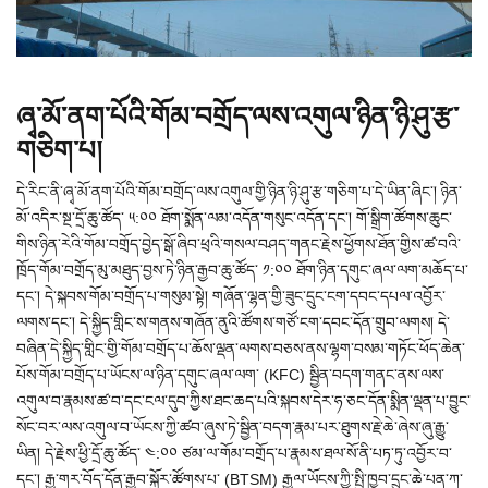
ཞྭ་མོ་ནག་པོའི་གོམ་བགྲོད་ལས་འགུལ་ཉིན་ཉི་ཤུ་རྩ་
གཅིག་པ།
དེ་རིང་ནི་ཞྭ་མོ་ནག་པོའི་གོམ་བགྲོད་ལས་འགུལ་གྱི་ཉིན་ཉི་ཤུ་རྩ་གཅིག་པ་དེ་ཡིན་ཞིང་། ཉིན་
མོ་འདིར་སྔ་དྲོ་ཆུ་ཚོད་ ༥:༠༠ ཐོག་སྨོན་ལམ་འདོན་གསུང་འདོན་དང་། གོ་སྒྲིག་ཚོགས་ཆུང་
གིས་ཉིན་རེའི་གོམ་བགྲོད་བྱེད་སྒོ་ཞིབ་ཕྲའི་གསལ་བཤད་གནང་རྗེས་ཕྱོགས་ཐོན་གྱིས་ཚ་བའི་
ཁྲོད་གོམ་བགྲོད་མུ་མཐུད་བྱས་ཏེ་ཉིན་རྒྱབ་ཆུ་ཚོད་ ༡:༠༠ ཐོག་ཉིན་དགུང་ཞལ་ལག་མཆོད་པ་
དང་། དེ་སྐབས་གོམ་བགྲོད་པ་གསུམ་སྟེ། གཞོན་ལྷན་གྱི་ཟུང་དྲུང་ངག་དབང་དཔལ་འབྱོར་
ལགས་དང་། དེ་སྐྱིད་གླིང་ས་གནས་གཞོན་ནུའི་ཚོགས་གཙོ་ངག་དབང་དོན་གྲུབ་ལགས། དེ་
བཞིན་དེ་སྐྱིད་གླིང་གྱི་གོམ་བགྲོད་པ་ཆོས་ལྡན་ལགས་བཅས་ནས་ལྷག་བསམ་གཏོང་ཕོད་ཆེན་
པོས་གོམ་བགྲོད་པ་ཡོངས་ལ་ཉིན་དགུང་ཞལ་ལག་ (KFC) སྦྱིན་བདག་གནང་ནས་ལས་
འགུལ་བ་རྣམས་ཚ་བ་དང་ངལ་དུབ་ཀྱིས་ཐང་ཆད་པའི་སྐབས་དེར་ཧ་ཅང་དོན་སྨིན་ལྡན་པ་བྱུང་
སོང་བར་ལས་འགུལ་བ་ཡོངས་ཀྱི་ཚབ་ཞུས་ཏེ་སྦྱིན་བདག་རྣམ་པར་ཐུགས་རྗེ་ཆེ་ཞེས་ཞུ་རྒྱུ་
ཡིན། དེ་རྗེས་ཕྱི་དྲོ་ཆུ་ཚོད་ ༤:༠༠ ཙམ་ལ་གོམ་བགྲོད་པ་རྣམས་ཐལ་སོ་ནི་པཏ་ཏུ་འབྱོར་བ་
དང་། རྒྱ་གར་བོད་དོན་རྒྱབ་སྐྱོར་ཚོགས་པ་ (BTSM) རྒྱལ་ཡོངས་ཀྱི་སྤྱི་ཁྱབ་དྲུང་ཆེ་པན་ཀ་