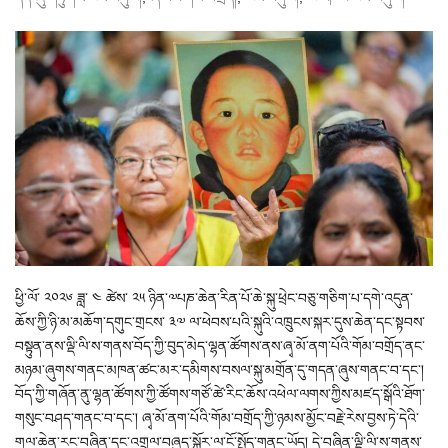
ཕྱི་ལོ་ ༢༠༢༦ ཟླ་ ༤ ཚེས་ ༢༥ ཉིན་༧པཎ་ཆེན་རིན་པོ་ཆེ་སྐུ་ཕྲེང་བཅུ་གཅིག་པ་དགེ་འདུན་
ཆོས་ཀྱི་ཉི་མ་མཆོག་དགུང་གྲངས་ ༣༧ ལ་ཕེབས་པའི་སྐུའི་འཁྲུངས་སྐར་དུས་ཆེན་དང་སྟབས་
བསྟུན་ནས་ལྡི་ལི་ས་གནས་བོད་ཀྱི་བུད་མེད་ལྷན་ཚོགས་ནས་ཞྭ་མོ་ནག་པོའི་གོམ་བགྲོད་ནང་
མཉམ་ཞུགས་གནང་མཁན་ཚང་མར་དམིགས་བསལ་སྐུ་མགྲོན་དུ་གདན་ཞུས་གནང་བ་དང་།
བོད་ཀྱི་གཞོན་ནུ་ལྷན་ཚོགས་ཀྱི་ཚོགས་གཙོ་ཚེ་རིང་ཆོས་འཕེལ་ལགས་ཀྱིས་མཛད་སྒོའི་ཐོག་
གསུང་བཤད་གནང་བ་དང་། ཞྭ་མོ་ནག་པོའི་གོམ་བགྲོད་ཀྱི་ཉམས་མྱོང་བརྗེ་རེས་བྱས་ཏེ་དེའི་
གལ་ཆེན་རང་བཞིན་དང་འགྲུལ་བཞུད་སྐོར་ལ་ངོ་སྤྲོད་གནང་ཡོད། དེ་བཞིན་ལྡི་ལི་ས་གནས་