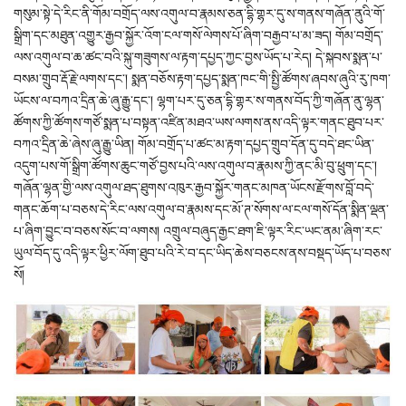
གསུམ་སྟེ་དེ་རིང་ནི་གོམ་བགྲོད་ལས་འགུལ་བ་རྣམས་ཅན་དྷི་གྷར་དུ་ས་གནས་གཞོན་ནུའི་གོ་
སྒྲིག་དང་མཐུན་འགྱུར་རྒྱབ་སྐྱོར་འོག་ངལ་གསོ་ལེགས་པོ་ཞིག་བརྒྱབ་པ་མ་ཟད། གོམ་བགྲོད་
ལས་འགུལ་བ་ཆ་ཚང་བའི་སྐུ་གཟུགས་ལ་རྟག་དཔྱད་ཀྱང་བྱས་ཡོད་པ་རེད། དེ་སྐབས་སྨན་པ་
བསམ་གྲུབ་རྡོ་རྗེ་ལགས་དང་། སྨན་བཅོས་རྟག་དཔྱད་སྨན་ཁང་གི་སྤྱི་ཚོགས་ཞབས་ཞུའི་རུ་ཁག་
ཡོངས་ལ་བཀའ་དྲིན་ཆེ་ཞུ་རྒྱུ་དང་། ལྷག་པར་དུ་ཅན་དྷི་གྷར་ས་གནས་བོད་ཀྱི་གཞོན་ནུ་ལྷན་
ཚོགས་ཀྱི་ཚོགས་གཙོ་སྨན་པ་བསྟན་འཛིན་མཐའ་ཡས་ལགས་ནས་འདི་ལྟར་གནང་ཐུབ་པར་
བཀའ་དྲིན་ཆེ་ཞེས་ཞུ་རྒྱུ་ཡིན། གོམ་བགྲོད་པ་ཚང་མ་རྟག་དཔྱད་གྲུབ་དོན་དུ་བདེ་ཐང་ཡིན་
འདུག་པས་གོ་སྒྲིག་ཚོགས་ཆུང་གཙོ་བྱས་པའི་ལས་འགུལ་བ་རྣམས་ཀྱི་ནང་མི་བུ་ཕྲུག་དང་།
གཞོན་ལྷན་གྱི་ལས་འགུལ་ཐད་ཐུགས་འཁུར་རྒྱབ་སྐྱོར་གནང་མཁན་ཡོངས་རྫོགས་བློ་བདེ་
གནང་ཆོག་པ་བཅས་དེ་རིང་ལས་འགུལ་བ་རྣམས་དང་མོ་ཊ་སོགས་ལ་ངལ་གསོ་དོན་སྨིན་ལྡན་
པ་ཞིག་བྱུང་བ་བཅས་སོང་བ་ལགས། འགྲུལ་བཞུད་རྒྱང་ཐག་ཇི་ལྟར་རིང་ཡང་ནམ་ཞིག་རང་
ཡུལ་བོད་དུ་འདི་ལྟར་ཕྱིར་ལོག་ཐུབ་པའི་རེ་བ་དང་ཡིད་ཆེས་བཅངས་ནས་བསྡད་ཡོད་པ་བཅས་
སོ།