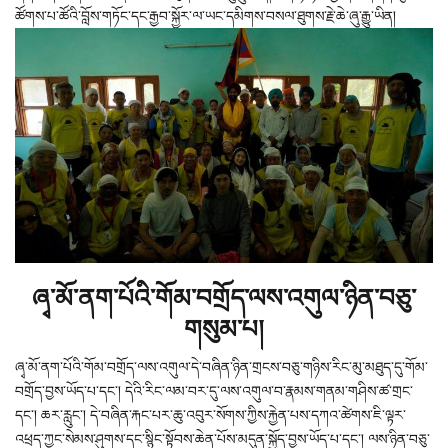
ཚོགས་པ་ཚོའི་བློས་གཏོང་དང་རྒྱབ་སྐྱོར་ལ་ཡང་དམིགས་བསལ་ཐུགས་རྗེ་ཆེ་ཞུ་རྒྱུ་ཡིན།
ཞྭ་མོ་ནག་པོའི་གོམ་བགྲོད་ལས་འགུལ་ཉིན་བཅུ་
གསུམ་པ།
ཞྭ་མོ་ནག་པོའི་གོམ་བགྲོད་ལས་འགུལ་དེ་བཞིན་ཉིན་གྲངས་བཅུ་གཉིས་རིང་མུ་མཐུད་དུ་གོམ་
བགྲོད་བྱས་ཡོད་པ་དང་། དེའི་རིང་ལམ་བར་དུ་ལས་འགུལ་བ་རྣམས་གནམ་གཤིས་ཚ་གྲང་
དང་། ཆར་རླུང་། དེ་བཞིན་རྐང་པར་ཆུ་འབུར་སོགས་ཀྱིས་རྐྱེན་པས་དཀའ་ཚེགས་ཇི་ལྟར་
འཕྲད་ཀྱང་སེམས་ཤུགས་དང་སྙིང་སྟོབས་ཆེན་པོས་མདུན་སྐྱོད་བྱས་ཡོད་པ་དང་། ལས་ཉིན་བཅུ་