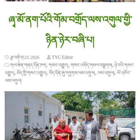
ཞྭ་མོ་ནག་པོའི་གོམ་བགྲོད་ལས་འགུལ་གྱི་
ཉིན་ཉེར་བཞི་པ།
ཟླ་བཞི་བ། 23, 2026
TYC Editor
,
,
,
གལ་ཆེན་གནད་དོན་ཁག
གསར་འགྱུར།
གསར་འགོད་གསལ་བསྒྲགས།
ཉེ་བའི་གསར་
,
,
,
,
འགྱུར།
བོད་ཀྱི་གསར་འགྱུར།
བོད་དོན་ཞུ་གཏུགས་ལས་འགུལ།
ལས་འགུལ།
ལོ་འཁོར་
ལས་འགུལ།