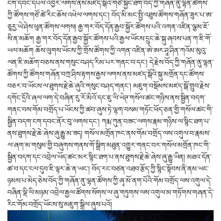
ངག་དབང་དཔལ་འབྱོར་ལགས་ནས་མཛད་སྒོའི་གཙོ་སྐྱོང་ཐོག་བོད་ཀྱི་གཞོན་ནུ་ལྷན་ཚོགས་
ཀྱི་ཚོགས་གཙོ་ཚེ་རིང་ཆོས་འཕེལ་ལགས་དང་། བོད་མི་མང་སྤྱི་འཐུས་ཚོགས་གཞོན་ཟུར་པ་ཨ་
ཅཱརྱ་ཡེ་ཤེས་ཕུན་ཚོགས་ལགས། རྒྱ་གར་བོད་དོན་རྒྱབ་སྐྱོར་ཚོགས་པའི་འགན་འཛིན་ལྕམ་ཇོ་
སི་ན་མཆོག རྒྱ་གར་བོད་དོན་རྒྱབ་སྐྱོར་ཚོགས་པའི་རྒྱལ་ཡོངས་དྲུང་ཆེ་སྐུ་ཞབས་པན་ཀ་ཇི་གོ་
ཡལ་མཆོག ཆོས་ལུགས་ཡོངས་ཀྱི་གྲོས་ཚོགས་ཀྱི་འགན་འཛིན་ཨེ་ཨར་ཤཱ་ཤིན་ཀའོམ་མུའུ་
ལན་ཇི་མཆོག་བཅས་ནས་གསུང་བཤད་རིམ་པར་གནང་བ་དང་། དེ་རྗེས་བོད་ཀྱི་གཞོན་ནུ་ལྷན་
ཚོགས་ཀྱི་ཚོགས་གཞོན་བཀྲ་ཤིས་རྟགས་རྒྱས་ལགས་ནས་མཛད་སྒོའི་སྐུ་མགྲོན་དང་ཚོགས་
བཅར་བ་ཡོངས་ལ་ཐུགས་རྗེ་ཆེ་ཞུའི་གསུང་བཤད་གནང་། མཇུག་བསྡོམས་མཛད་སྒོ་གྲུབ་རྗེས་
དགོང་དྲོའི་ཞལ་ལག་དེ་བཞིན་རུ་རོ་མིའོ་དང་ཇུ་ལི་ཡེཊ་གསོལ་ཚང་གཉིས་ནས་སྦྱིན་བདག་
གནང་བས་གོམ་བགྲོད་པ་ཡོངས་ཀྱི་ཚབ་ཞུས་ཏེ་ལྷག་བསམ་གཏོང་ཕོད་ཅན་གྱི་གསོལ་ཚང་གི་
སྦྱིན་བདག་ངག་དབང་ནོར་བུ་ལགས་དང་། ཀརྨ་ཀུན་བཟང་ལགས་རྣམ་གཉིས་ལ་སྙིང་ཐག་པ་
ནས་ཐུགས་རྗེ་ཆེ་ཞེས་ཞུ་རྒྱུ་མ་ཟད། གསོལ་མགྲོན་ཁང་ནས་གོམ་བགྲོད་ལས་འགུལ་བ་རྣམས་
ལ་ཞག་མ་གསུམ་གྱི་བཞུགས་གནས་གོ་སྒྲིག་མཐུན་འགྱུར་གནང་བར་གསོལ་མགྲོན་ཁང་གི་
སྦྱིན་བདག་དང་འབྲེལ་ཡོད་ཚང་མར་སྙིང་ཐག་པ་ནས་ཐུགས་རྗེ་ཆེ་ཞེས་ཞུ་རྒྱུ་ཡིན། མཐའ་དོན་
ཚ་བ་དང་ངལ་དུབ་ཇི་ལྟར་ཆེ་ན་ཡང་། བོད་རང་བཙན་འཐབ་རྩོད་ཀྱི་སྙིང་སྟོབས་ནི་ནམ་ཡང་
ཉམས་པ་མེད་ཅེས་བོད་ཀྱི་གཞོན་ནུ་ལྷན་ཚོགས་ཀྱི་ཞྭ་མོ་ནག་པོའི་གོམ་བགྲོད་ལས་འགུལ་དེ་
བཞིན་ལྡི་ལི་མཉམ་འབྲེལ་རྒྱལ་ཚོགས་སོགས་ལ་ཞུ་གཏུགས་ལས་འགུལ་མ་གཏོགས་གཞན་དེ་
རིང་གོམ་བགྲོད་ཡོངས་སུ་མཇུག་སྒྲིལ་ཞུས་པའོ།