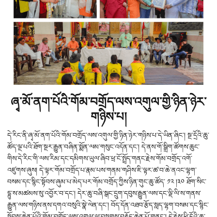
ཞྭ་མོ་ནག་པོའི་གོམ་བགྲོད་ལས་འགུལ་གྱི་ཉིན་ཉེར་
གཉིས་པ།
དེ་རིང་ནི་ཞྭ་མོ་ནག་པོའི་གོམ་བགྲོད་ལས་འགུལ་གྱི་ཉིན་ཉེར་གཉིས་པ་དེ་ཡིན་ཞིང་། སྔ་དྲོའི་ཆུ་
ཚོད་ལྔ་པའི་ཐོག་སྔར་རྒྱུན་བཞིན་སྨོན་ལམ་གསུང་འདོན་དང་། དེ་ནས་གོ་སྒྲིག་ཚོགས་ཆུང་
གིས་དེ་རིང་གི་ལས་རིམ་དང་དམིགས་ཡུལ་ཞིབ་ཕྲ་ངོ་སྤྲོད་གནང་རྗེས་གོམ་བགྲོད་འགོ་
འཛུགས་ཞུས། དེ་ལྟར་གོམ་བགྲོད་པ་རྣམ་པས་གནམ་གཤིས་ཇི་ལྟར་ཚ་བ་ཆེ་ནའང་ལྷག་
བསམ་དང་སྙིང་སྟོབས་ཞུམ་པ་མེད་པར་གོམ་བགྲོད་ཀྱིས་ཉིན་གུང་ཆུ་ཚོད་ ༡༢ །༣༠ ཐོག་སིང་
དྷུ་ས་མཚམས་སུ་འབྱོར་བ་དང་། དེར་ཆུ་བཞི་སྒང་དྲུག་དབུས་རྒྱུན་ལས་དང་ལྡི་ལི་ས་གནས་
རྒྱུན་ལས་གཉིས་ནས་དགའ་བསུའི་སྣེ་ལེན་དང་། བོད་དོན་འཐབ་རྩོད་སླད་ལྷག་བསམ་དང་སྙིང་
སྟོབས་ཆེན་པོའི་གོམ་བགྲོད་ལས་འགུལ་ལ་བསྔགས་བརྗོད་ཆེན་པོ་གནང་། དེ་རྗེས་ཕྱི་དྲོའི་ཆུ་