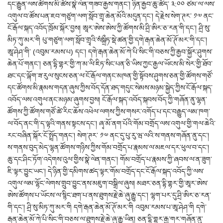
དང་རྒྱུན་ལས་ཚོགས་མི་ཚོས་སྣེ་ལེན་གཟབ་རྒྱས་གནང་། ཉིན་རྒྱབ་ཆུ་ཚོད་ ༣:༠༠ ཙམ་ལ་ལས་
འགུལ་བ་ཚོས་པན་ཇབ་གཙུག་ལག་སློབ་གྲྭ་ཆེན་མོའི་མདུན་དང་། དེ་རྗེས་སེག་ཊར་ ༡༧ ནང་
ངོ་རྒོལ་སྐད་འབོད་ཁྲོམ་སྐོར་བྱས། ཨཱར་ཨེས་ཨེས་ཀྱི་ཚོགས་མི་ཤྲི་ཨིར་ཅ་རན་གི་དང་། ཤྲི་སུ་
མིཏ་ཀུ་མར་གི པུ་གཙུག་ལག་སློབ་གྲྭའི་སཾསྐྲྀཏ་སྡེ་ཚན་གྱི་དགེ་རྒན་ཆེན་མོ་ཊོ་མར་གི་དང་།
ཨཱ་ཤེཤ་གི་ (འབུམ་རམས་པ) དང་། དགེ་རྒན་ཆེན་མོ་ཀེ་པི་སིང་གི་བཅས་ཀྱི་རྒྱབ་སྐྱོར་ཤུགས་
ཆེན་པོ་གནང་། ཅན་དྷི་གྷར་གྱི་ཀ་མ་ལི་ཇིཏ་སིང་པན་ཅི་ཡིས་ཀྱང་རྒྱལ་ཡོངས་མི་སེར་གྱི་ཐོབ་
ཐང་དང་ལྐོག་ཟ་རུལ་སུངས་ཅན་ལ་ངོ་རྒོལ་གནང་མཁན་གྱི་སྟོབས་ཤུགས་ཅན་གྱི་ཚོགས་གཙོ་
དང་ཚོགས་མི་རྣམས་གདན་ཞུས་ཀྱིས་བོད་དོན་ཐད་གདུང་སེམས་མཉམ་སྐྱེད་ཀྱིས་ངོ་རྒོལ་སྐད་
འབོད་ལས་འགུལ་ནང་མཉམ་ཞུགས་བྱས། ངོ་རྒོལ་སྐད་འབོད་སྐབས་བོད་ཀྱི་གཞོན་ནུ་ལྷན་
ཚོགས་ཀྱི་ཚོགས་གཙོ་ཚེ་རིང་ཆོས་འཕེལ་ལགས་ཀྱིས་གསར་འགོད་པ་དང་བརྒྱུད་ལམ་ཁག་
ལ་བོད་ནང་གི་ད་ལྟའི་གནས་སྟངས་དང་། ཞྭ་མོ་ནག་པོའི་གོམ་བགྲོད་ལས་འགུལ་གྱི་གལ་ཆེའི་
རང་བཞིན་སྐོར་ངོ་སྤྲོད་གནང་། སེག་ཊར་ ༡༧ ནང་དུ་པུ་རུ་ཝ་ལའི་ས་གནས་གཞོན་ནུ་དང་།
ས་གནས་བུད་མེད་ལྷན་ཚོགས་གཉིས་ཀྱིས་གོམ་བགྲོད་པ་རྣམས་ལ་མཇལ་དར་ཕུལ་བ་དང་།
ཆུ་དང་ཤིང་ཏོག་འདེགས་འུལ་གྱིས་སྣེ་ལེན་གནང་། གོམ་བགྲོད་པ་རྣམས་ཀྱི་ཞབས་ལ་ན་ཟུག་
ཇི་ལྟར་བྱུང་ཡང་། དེ་ཉིན་གྱི་དམིགས་ཚད་ལྟར་གོམ་བགྲོད་དང་ངོ་རྒོལ་སྐད་འབོད་ཀྱི་ལས་
འགུལ་ལམ་ལྷོང་ལེགས་གྲུབ་བྱུང་ནས་མཇུག་བསྒྲིལ་ཞུས། མཐར་ཅན་དྷི་གྷར་གྱི་ཨཱར་ཨེས་
ཨེས་ཚོགས་པ་ཡོངས་ལ་སྙིང་ཐག་པ་ནས་ཐུགས་རྗེ་ཆེ་ཞུ་རྒྱུ་དང་། ལྷག་པར་དུ་ཤྲི་ཨིར་ཅ་རན་
གི་དང་། ཤྲི་སུ་མིཏ་ཀུ་མར་གི དགེ་རྒན་ཆེན་མོ་ཊོ་མར་གི འབུམ་རམས་པ་ཨཱ་ཤེཤ་གི དགེ་
རྒན་ཆེན་མོ་ཀེ་པི་སིང་གི་བཅས་ལ་ཐུགས་རྗེ་ཆེ་ཞུ་རྒྱུ་ཡིན། ཅན་དྷི་གྷར་རྒྱ་གར་གཞོན་ནུ་