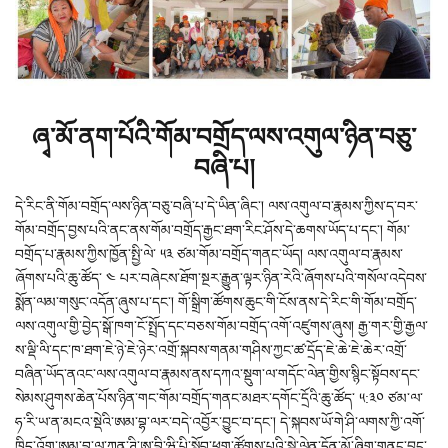
ཞྭ་མོ་ནག་པོའི་གོམ་བགྲོད་ལས་འགུལ་ཉིན་བཅུ་
བཞི་པ།
དེ་རིང་ནི་གོམ་བགྲོད་ལས་ཉིན་བཅུ་བཞི་པ་དེ་ཡིན་ཞིང་། ལས་འགུལ་བ་རྣམས་ཀྱིས་ད་བར་
གོམ་བགྲོད་བྱས་པའི་ནང་ནས་གོམ་བགྲོད་རྒྱང་ཐག་རིང་ཤོས་དེ་ཆགས་ཡོད་པ་དང་། གོམ་
བགྲོད་པ་རྣམས་ཀྱིས་ཁྱོན་སྤྱི་ལེ་ ༥༣ ཙམ་གོམ་བགྲོད་གནང་ཡོད། ལས་འགུལ་བ་རྣམས་
ཞོགས་པའི་ཆུ་ཚོད་ ༤ པར་བཞེངས་ཐོག་སྔར་རྒྱུན་ལྟར་ཉིན་རེའི་ཞོགས་པའི་གསོལ་འདེབས་
སྨོན་ལམ་གསུང་འདོན་ཞུས་པ་དང་། གོ་སྒྲིག་ཚོགས་ཆུང་གི་ངོས་ནས་དེ་རིང་གི་གོམ་བགྲོད་
ལས་འགུལ་གྱི་བྱེད་སྒོ་ཁག་ངོ་སྤྲོད་དང་བཅས་གོམ་བགྲོད་འགོ་འཛུགས་ཞུས། རྒྱ་གར་གྱི་རྒྱལ་
ས་ལྡི་ལི་དང་ཁ་ཐག་ཇེ་ཉེ་ཇེ་ཉེར་འགྲོ་སྐབས་གནམ་གཤིས་ཀྱང་ཚ་དྲོད་ཇེ་ཆེ་ཇེ་ཆེར་འགྲོ་
བཞིན་ཡོད་ནའང་ལས་འགུལ་བ་རྣམས་ནས་དཀའ་སྡུག་ལ་གདོང་ལེན་གྱིས་སྙིང་སྟོབས་དང་
སེམས་ཤུགས་ཆེན་པོས་ཉིན་གང་གོམ་བགྲོད་གནང་མཐར་དགོང་དྲོའི་ཆུ་ཚོད་ ༥:༣༠ ཙམ་ལ་
ཧ་རི་ཡ་ན་མངའ་སྡེའི་ཨམ་བྷ་ལར་བདེ་འབྱོར་བྱུང་བ་དང་། དེ་སྐབས་ཡོ་གེ་ཤི་ལགས་ཀྱི་འགོ་
ཁྲིད་འོག་ཨམ་བྷ་ལ་ཀན་ཊི་ཨ་བྷི་ཝི་པི་སློབ་ཕྲུག་ཚོགས་པའི་སྣེ་ལེན་དྲོན་མོ་ཞིག་གནང་བྱུང་