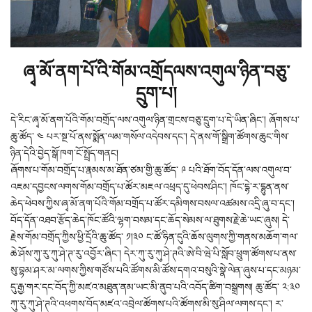
ཞྭ་མོ་ནག་པོ་འི་གོམ་འགྲོདལས་འགུལ་ཉིན་བཅུ་
དྲུག་པ།
དེ་རིང་ཞྭ་མོ་ནག་པོའི་གོམ་བགྲོད་ལས་འགུལ་ཉིན་གྲངས་བཅུ་དྲུག་པ་དེ་ཡིན་ཞིང་། ཞོགས་པ་
ཆུ་ཚོད་ ༤ པར་སྔ་པོ་ནས་སྨོན་ལམ་གསོལ་འདེབས་དང་། དེ་ནས་གོ་སྒྲིག་ཚོགས་ཆུང་གིས་
ཉིན་དེའི་བྱེད་སྒོ་ཁག་ངོ་སྤྲོད་གནང།
ཞོགས་པ་གོམ་བགྲོད་པ་རྣམས་མ་ཐོན་ཙམ་གྱི་ཆུ་ཚོད་ ༩ པའི་ཐོག་བོད་དོན་ལས་འགུལ་བ་
འཇམ་དབྱངས་ལགས་གོམ་བགྲོད་པ་ཚོར་མཇལ་འཕྲད་དུ་ཕེབས་ཤིང་། ཁོང་དྷེ་ར་དྷུན་ནས་
ཆེད་ཕེབས་ཀྱིས་ཞྭ་མོ་ནག་པོའི་གོམ་བགྲོད་པ་ཚོར་དམིགས་བསལ་འཚམས་འདྲི་ཞུ་བ་དང་།
བོད་དོན་འཐབ་རྩོད་ཆེད་ཁོང་ཚོའི་ལྷག་བསམ་དང་ཆོད་སེམས་ལ་ཐུགས་རྗེ་ཆེ་ཡང་ཞུས། དེ་
རྗེས་གོམ་བགྲོད་ཀྱིས་ཕྱི་དྲོའི་ཆུ་ཚོད་ ༡།༣༠ ང་ཚོ་ཧིན་དུའི་ཆོས་ལུགས་ཀྱི་གནས་མཆོག་གལ་
ཆེ་ཤོས་ཀུ་རུ་ཀུ་ཤེ་ཊ་རུ་འབྱོར་ཞིང་། དེར་ཀུ་རུ་ཀུ་ཤེ་ཊའི་ཨེ་བི་ཝེ་པི་སློབ་ཕྲུག་ཚོགས་པ་ནས་
སུ་བྷམ་ཤར་མ་ལགས་ཀྱིས་གཙོས་པའི་ཚོགས་མི་ཚོས་དགའ་བསུའི་སྣེ་ལེན་ཞུས་པ་དང་མཉམ་
དུ་རྒྱ་གར་དང་བོད་ཀྱི་མཛའ་མཐུན་ནམ་ཡང་མི་ནུབ་པའི་འབོད་ཚིག་བསྒྲགས། ཆུ་ཚོད་ ༢:༣༠
ཀུ་རུ་ཀུ་ཤེ་ཊའི་འཕགས་བོད་མཛའ་འབྲེལ་ཚོགས་པའི་ཚོགས་མི་སུ་ཤིལ་ལགས་དང་། ར་