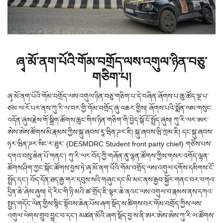
ཞྭ་མོ་ནག་པོའི་གོམ་བགྲོད་ལས་འགུལ་ཉིན་བཅུ་
གཅིག་པ།
ཞྭ་མོ་ནག་པོའི་གོམ་བགྲོད་ལས་འགུལ་ཉིན་བཅུ་གཅིག་པ་དེ་བཞིན་ཞོགས་པ་ཆུ་ཚོད་ལྔ་པ་
ཙམ་ལ་རོ་པར་ནས་ཀུ་རི་ལ་བར་གྱི་གོམ་བགྲོད་ཞུ་འཆར་གྱིས། ཞོགས་པའི་སྨོན་ལམ་གསུང་
འདོན་ཞུས་རྗེས་གོ་སྒྲིག་ཚོགས་ཆུང་གིས་ཉིན་གཅིག་གི་བྱེད་སྒོ་ངོ་སྤྲོད་ཞུས། ཀུ་རི་ལར་ཨར་
ཨེས་ཨེས་ཚོགས་མི་རྣམས་ཀྱིས་སྐུ་ཞབས་རཱ་ཝིན་ཌར་ཇི། སྐུ་ཞབས་ཝི་ཀྲམ་ཇི། དང་སྐུ་ཞབས་
ཧར་ཝིན་ཌར་སིང་ར་ཐུར་ (DESMDRC Student front party chief) གཙོས་པས་
དགའ་བསུ་ཆེན་པོ་གནང་། ཀུ་རི་ལར་བོད་ཀྱི་གཞོན་ནུ་ལྷན་ཚོགས་ཀྱིས་གསར་འགོད་ལྷན་
ཚོགས་ཤིག་ཀྱང་སྐོང་ཚོགས་བྱས་ཏེ་ཞྭ་མོ་ནག་པོའི་གོམ་བགྲོད་ལས་འགུལ་དགོས་དམིགས་ངོ་
སྤྲོད་དང་། བོད་དོན་ཐད་རྒྱ་གར་དབུས་སའི་གཞུང་དང་མི་མང་ནས་རྒྱབ་སྐྱོར་གནང་བར་བཀའ་
དྲིན་ཆེ་ཞེས་ཞུས། དེ་རིང་གི་ཉི་མའི་ཚ་གྲོད་ཇི་ལྟར་ཆེ་ནའང་ལས་འགུལ་བ་རྣམས་ནས་དཀའ་
སྤྱད་གདོང་ལེན་གྱིས་སྙིང་སྟོབས་ཆེན་པོས་ཞག་སྡོད་ས་ཚིགས་བར་གོམ་བགྲོད་ཀྱིས་ལས་
འགུལ་ལེགས་གྲུབ་བྱུང་བ་དང་། མཚན་མོའི་ཞག་སྡོད་བྱ་ས་ནི་ཨར་ཨེས་ཨེས་ཀུ་རི་ལ་ཚོགས་