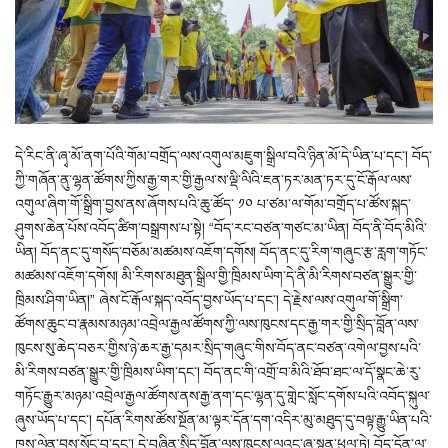
དེ་རིང་ནི་ཞྭ་མོ་ནག་པོའི་གོམ་བགྲོད་ལས་འགུལ་མཇུག་སྒྲིལ་བའི་ཉིན་མོ་དེ་ཡིན་པ་དང་། བོད་
ཀྱི་གཞོན་ནུ་ལྷན་ཚོགས་ཀྱིས་རྒྱ་གར་གྱི་རྒྱལ་ས་ལྡི་ལིའི་ཇན་ཏར་མན་ཏར་དུ་ངོ་རྒོལ་ལས་
འགུལ་ཞིག་གོ་སྒྲིག་བྱས་ནས་ཞོགས་པའི་ཆུ་ཚོད་ ༡༠ པ་ཙམ་ལ་གོམ་བགྲོད་པ་ཚོས་སྐད་
ཤུགས་ཆེན་པོས་འབོད་ཚིག་བསྒྲགས་པ་སྟེ། “བོད་རང་བཙན་གཙང་མ་ཡིན། བོད་ནི་བོད་མིའི་
ཡིན། བོད་ནང་དུ་གསོད་བཅོམ་མཚམས་འཇོག་དགོས། བོད་ནང་དུ་རིག་གཞུང་རྩ་རླག་གཏོང་
མཚམས་འཇོག་དགོས། མི་རིགས་མཐུན་སྒྲིལ་གྱི་ཁྲིམས་ཡིག་དེ་ནི་མི་རིགས་བཙན་སྒྱུར་གྱི་
ཁྲིམས་ཤིག་ཡིན།” ཞེས་ངོ་རྒོལ་སྐད་འབོད་བྱས་ཡོད་པ་དང་། དེ་རྗེས་ལས་འགུལ་གོ་སྒྲིག་
ཚོགས་ཆུང་བ་རྣམས་མཉམ་འབྲེལ་རྒྱལ་ཚོགས་ཀྱི་ལས་ཁུངས་དང་རྒྱ་གར་གྱི་སྲིད་བློན་ལས་
ཁུངས་སུ་ཆེད་བཅར་གྱིས་ཉེ་ཆར་རྒྱ་དམར་སྲིད་གཞུང་གིས་བོད་ནང་བཙན་འགེལ་བྱས་པའི་
མི་རིགས་བཙན་སྒྱུར་གྱི་ཁྲིམས་ཡིག་དང་། བོད་ནང་གི་འགྲོ་བ་མིའི་ཐོབ་ཐང་ལ་དོ་སྣང་ཆེ་རུ་
གཏོང་རྒྱུར་མཉམ་འབྲེལ་རྒྱལ་ཚོགས་ནས་རྒྱ་ནག་དང་ལྷན་དུ་གླེང་སློང་དགོས་པའི་འབོད་སྐུལ་
ཞུས་ཡོད་པ་དང་། དཔོན་རིགས་ཚོས་སྔོན་མ་ལྟར་དོན་དག་འདིར་མུ་མཐུད་དུ་བལྟ་རྒྱུ་ཡིན་པའི་
ཁས་ལེན་བྱས་སོང་བ་དང་། དེ་བཞིན་སྲིད་བློན་ལས་ཁུངས་ལའང་ཞུ་སྙན་ཕུལ་ཏེ། བོད་དོན་ལ་