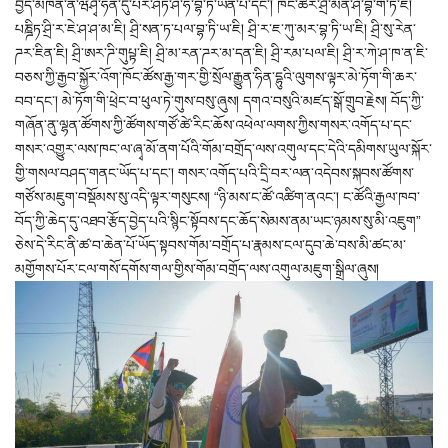
བྱེད་མཁན་ནི་ཝིཤྭ་ཧིན་དུ་པར་ཤཏ་ཤ་ཧ་བྷ་ཏ་ཡིན་པ་དང་། ཁོང་ཚོར་ཤྲི་མན་ཤེ་བྷ་ག་ཏ་ཇི།
པཎྜིཏ་ཤྲི་ར་ཇེ་ཤ་ཤ་མ་ཇི། ཤྲི་སན་ཏ་པལ་བྷ་ཏི་ཡ་ཇི། ཤྲི་ར་ཇ་ཀུ་མར་བྷ་ཏི་ཡ་ཇི། ཤྲི་སུ་རེན་
ཌར་ཇིན་ཇི། ཤྲི་ཨར་ཌི་གུཔྟ་ཇི། ཤྲི་མ་རན་ཌར་མ་དན་ཇི། ཤྲི་རམ་པལ་ཇི། ཤྲི་ར་ཀེ་ཤ་ཁ་ན་ཇི་
བཅས་ཀྱི་རྒྱབ་སྐྱོར་འོག་ཁོང་ཚོས་རྒྱ་གར་གྱི་སྲོལ་རྒྱུན་ཧིན་དྷུའི་ལུགས་ལྟར་མེ་ཏོག་གི་ཆར་
བབ་དང་། མེ་ཏོག་གི་ཕྲེང་བ་ཕུལ་ཏེ་གུས་བསུ་ཞུས། དགའ་བསུའི་མཛད་སྒོ་གྲུབ་རྗེས། བོད་ཀྱི་
གཞོན་ནུ་ལྷན་ཚོགས་ཀྱི་ཚོགས་གཙོ་ཚེ་རིང་ཆོས་འཕེལ་ལགས་ཀྱིས་གསར་འགོད་པ་དང་
གསར་འགྱུར་ལས་ཁང་ལ་ཞྭ་མོ་ནག་པོའི་གོམ་བགྲོད་ལས་འགུལ་དང་དེའི་དམིགས་ཡུལ་སྐོར་
གྱི་གསལ་བཤད་གནང་ཡོད་པ་དང་། གསར་འགོད་པའི་དྲི་བར་ལན་འདེབས་སྐབས་ཚོགས་
གཙོས་མཇུག་བསྡོམས་སུ་འདི་ལྟར་གསུངས། “ཉི་མས་ང་ཚོ་འཚིག་ནའང་། ང་ཚོའི་རྒྱལ་ཁབ་
བོད་ཀྱི་ཆེད་དུ་འཐབ་རྩོད་བྱེད་པའི་སྙིང་སྟོབས་དང་ཆོད་སེམས་ནམ་ཡང་ཉམས་སུ་མི་འཇུག”
ཅེས་དེ་རིང་ནི་ཚ་བ་ཆེན་པོ་ཡོད་སྟབས་གོམ་བགྲོད་པ་རྣམས་ངལ་དུབ་ཆེ་བས་མི་ཚང་མ་
མགྱོགས་པོར་ངལ་གསོ་དགོས་གལ་གྱིས་གོམ་བགྲོད་ལས་འགུལ་མཇུག་སྒྲིལ་ཞུས།