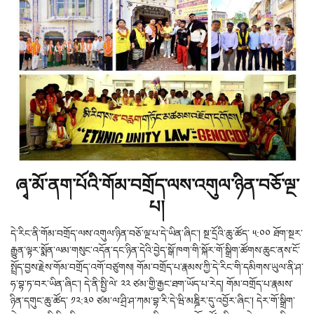
ཞྭ་མོ་ནག་པོའི་གོམ་བགྲོད་ལས་འགུལ་ཉིན་བཅོ་ལྔ་
པ།
དེ་རིང་ནི་གོམ་བགྲོད་ལས་འགུལ་ཉིན་བཅོ་ལྔ་པ་དེ་ཡིན་ཞིང་། སྔ་དྲོའི་ཆུ་ཚོད་ ༥:༠༠ ཐོག་སྔར་
རྒྱུན་ལྟར་སྨོན་ལམ་གསུང་འདོན་དང་ཉིན་དེའི་བྱེད་སྒོ་ཁག་གི་སྐོར་གོ་སྒྲིག་ཚོགས་ཆུང་ནས་ངོ་
སྤྲོད་བྱས་རྗེས་གོམ་བགྲོད་འགོ་བཙུགས། གོམ་བགྲོད་པ་རྣམས་ཀྱི་དེ་རིང་གི་དམིགས་ཡུལ་ནི་ཤ་
ཧ་བྷ་ཏ་བར་ཡིན་ཞིང་། དེ་ནི་སྤྱི་ལེ་ ༢༢ ཙམ་གྱི་རྒྱང་ཐག་ཡོད་པ་རེད། གོམ་བགྲོད་པ་རྣམས་
ཉིན་དགུང་ཆུ་ཚོད་ ༡༢:༣༠ ཙམ་ལ་ཤྲི་ཤ་ཀམ་བྷ་རི་དེ་ཝི་མཎྜིར་དུ་འབྱོར་ཞིང་། དེར་གོ་སྒྲིག་