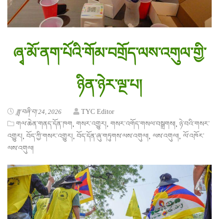
ཞྭ་མོ་ནག་པོའི་གོམ་བགྲོད་ལས་འགུལ་གྱི་
ཉིན་ཉེར་ལྔ་པ།
ཟླ་བཞི་བ། 24, 2026
TYC Editor
,
,
,
གལ་ཆེན་གནད་དོན་ཁག
གསར་འགྱུར།
གསར་འགོད་གསལ་བསྒྲགས།
ཉེ་བའི་གསར་
,
,
,
,
འགྱུར།
བོད་ཀྱི་གསར་འགྱུར།
བོད་དོན་ཞུ་གཏུགས་ལས་འགུལ།
ལས་འགུལ།
ལོ་འཁོར་
ལས་འགུལ།