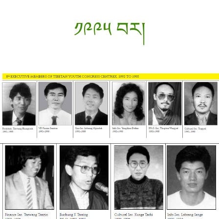
༡༩༩༥ བར།