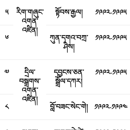
༥
རིག་གཞུང་
སྟོབས་རྒྱལ།
༡༩༩༢-༡༩༩༥
འགན་
འཛིན།
༦
ཀུན་དགའ་བཀྲ་
༡༩༩༢-༡༩༩༥
ཤིས།
༧
དྲིལ་
དབྱངས་ཅན་
༡༩༩༢-༡༩༩༥
བསྒྲགས་
སྒྲོལ་དཀར།
འགན་
འཛིན།
༨
བློ་བཟང་སེང་གེ།
༡༩༩༢-༡༩༩༤