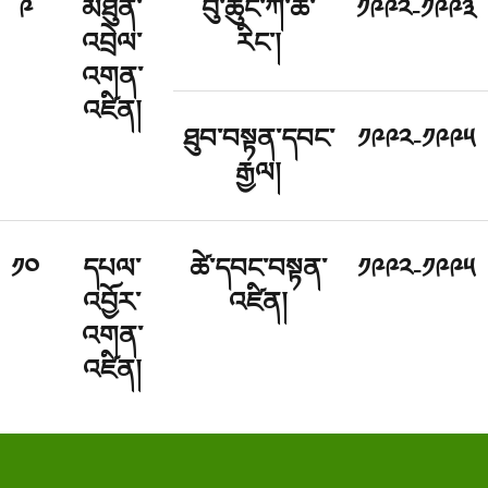
༩
མཐུན་
བུ་ཆུང་ཀེ་ཚེ་
༡༩༩༢-༡༩༩༣
འབྲེལ་
རིང་།
འགན་
འཛིན།
ཐུབ་བསྟན་དབང་
༡༩༩༢-༡༩༩༥
རྒྱལ།
༡༠
དཔལ་
ཚེ་དབང་བསྟན་
༡༩༩༢-༡༩༩༥
འབྱོར་
འཛིན།
འགན་
འཛིན།