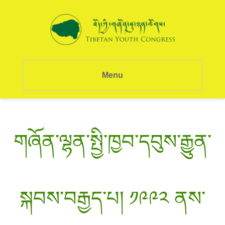
Menu
གཞོན་ལྷན་སྤྱི་ཁྱབ་དབུས་རྒྱུན་
སྐབས་བརྒྱད་པ། ༡༩༩༢ ནས་