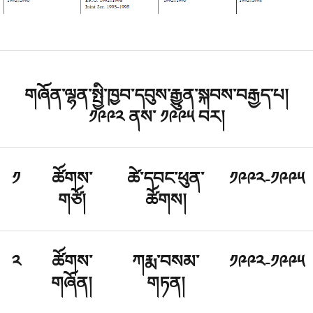
གཞོན་ལྷན་སྤྱི་ཁྱབ་དབུས་རྒྱུན་སྐབས་བརྒྱད་པ།
༡༩༩༢ ནས་ ༡༩༩༥ བར།
༡
ཚོགས་
ཚེ་དབང་ཕུན་
༡༩༩༢-༡༩༩༥
གཙོ།
ཚོགས།
༢
ཚོགས་
ཀརྨ་བསམ་
༡༩༩༢-༡༩༩༥
གཞོན།
གཏན།