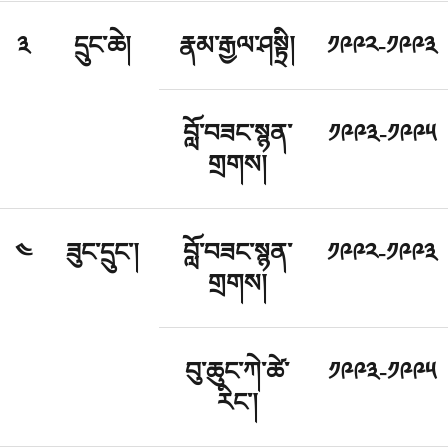
༣
དྲུང་ཆེ།
རྣམ་རྒྱལ་ཤསྟྲི།
༡༩༩༢-༡༩༩༣
བློ་བཟང་སྙན་
༡༩༩༣-༡༩༩༥
གྲགས།
༤
ཟུང་དྲུང་།
བློ་བཟང་སྙན་
༡༩༩༢-༡༩༩༣
གྲགས།
བུ་ཆུང་ཀེ་ཚེ་
༡༩༩༣-༡༩༩༥
རིང་།